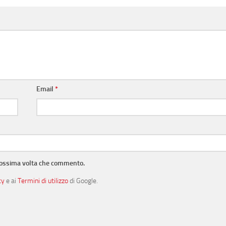
Email
*
prossima volta che commento.
cy
e ai
Termini di utilizzo
di Google.