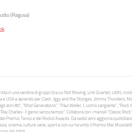
udio (Ragusa)
ok
ista in una ventina di gruppi (tra cui Not Moving, Link Quartet, Lilith), inc
uropa e USA e aprendo per Clash, Iggy and the Stooges, Johnny Thunders, 
o dagli anni 80", "Mod Generations", "Paul Weller, L’uomo cangiante", "Rock n
Ray Charles- Il genio senza tempo". Collabora con i mensili “Classic Rock”,
urati del Premio Tenco e del Rockol Awards. Da sedici anni aggiorna quotidia
a, cinema, culture varie, sport e con cui ha vinto il Premio Mei Musiclett
ocoop dal 2003.