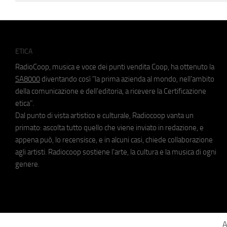
ETICA
RadioCoop, musica e voce dei punti vendita Coop, ha ottenuto la
SA8000
diventando così "la prima azienda al mondo, nell'ambito
della comunicazione e dell'editoria, a ricevere la Certificazione
etica".
Dal punto di vista artistico e culturale, Radiocoop vanta un
primato: ascolta tutto quello che viene inviato in redazione, e
appena può, lo recensisce, e in alcuni casi, chiede collaborazione
agli artisti. Radiocoop sostiene l'arte, la cultura e la musica di ogni
genere.
A