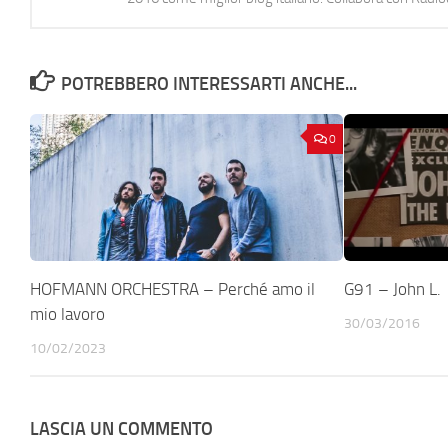
POTREBBERO INTERESSARTI ANCHE...
0
HOFMANN ORCHESTRA – Perché amo il
G91 – John L.
mio lavoro
30/03/2016
10/02/2023
LASCIA UN COMMENTO