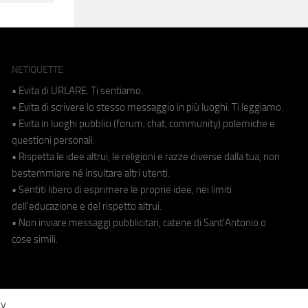
NETIQUETTE
• Evita di URLARE. Ti sentiamo.
• Evita di scrivere lo stesso messaggio in più luoghi. Ti leggiamo.
• Evita in luoghi pubblici (forum, chat, community) polemiche e
questioni personali.
• Rispetta le idee altrui, le religioni e razze diverse dalla tua, non
bestemmiare né insultare altri utenti.
• Sentiti libero di esprimere le proprie idee, nei limiti
dell'educazione e del rispetto altrui.
• Non inviare messaggi pubblicitari, catene di Sant'Antonio o
cose simili.
cy