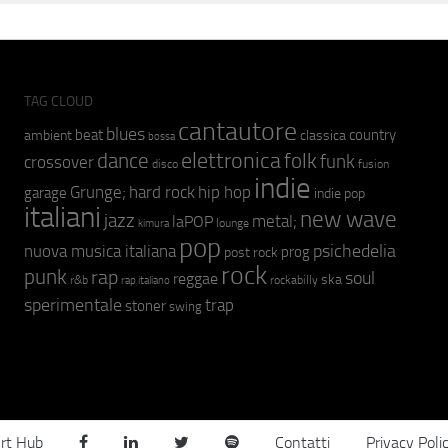
TAG CLOUD
cantautore
blues
beat
country
ambient
classica
bossa
elettronica
dance
folk
funk
crossover
fusion
disco
indie
hip hop
Grunge;
hard rock
garage
indie pop
italiani
new wave
jazz
metal;
laPOP
lounge
kimura
pop
psichedelia
nuova musica italiana
prog
post rock
rock
punk
rap
soul
reggae
ska
r&b
rockabilly
rap italiano
sperimentale
trap
stoner
swing
rt Hub
Contatti
Privacy Poli