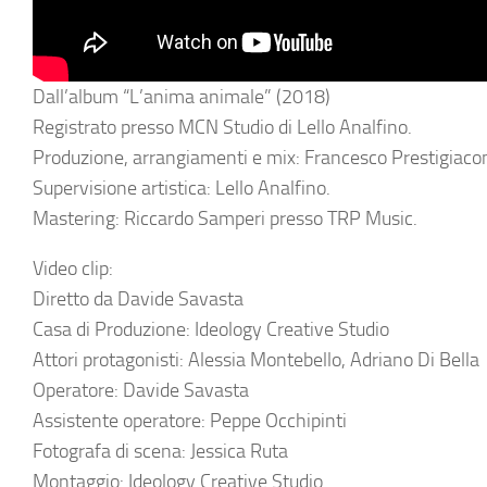
Dall’album “L’anima animale” (2018)
Registrato presso MCN Studio di Lello Analfino.
Produzione, arrangiamenti e mix: Francesco Prestigiaco
Supervisione artistica: Lello Analfino.
Mastering: Riccardo Samperi presso TRP Music.
Video clip:
Diretto da Davide Savasta
Casa di Produzione: Ideology Creative Studio
Attori protagonisti: Alessia Montebello, Adriano Di Bella
Operatore: Davide Savasta
Assistente operatore: Peppe Occhipinti
Fotografa di scena: Jessica Ruta
Montaggio: Ideology Creative Studio