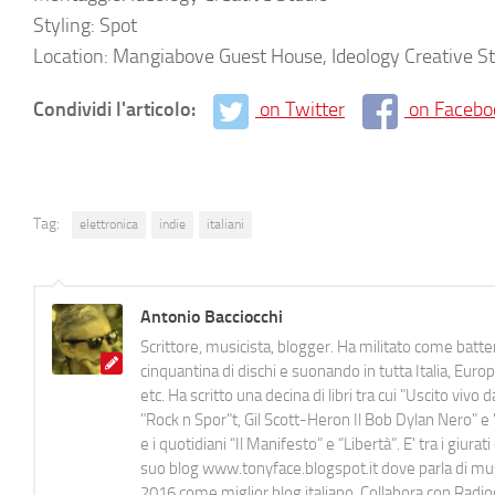
Styling: Spot
Location: Mangiabove Guest House, Ideology Creative St
Condividi l'articolo:
on Twitter
on Facebo
Tag:
elettronica
indie
italiani
Antonio Bacciocchi
Scrittore, musicista, blogger. Ha militato come batter
cinquantina di dischi e suonando in tutta Italia, E
etc. Ha scritto una decina di libri tra cui "Uscito viv
"Rock n Spor"t, Gil Scott-Heron Il Bob Dylan Nero" e "
e i quotidiani “Il Manifesto” e “Libertà”. E' tra i gi
suo blog www.tonyface.blogspot.it dove parla di music
2016 come miglior blog italiano. Collabora con Radi