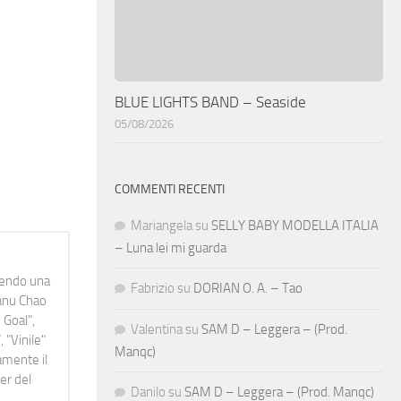
BLUE LIGHTS BAND – Seaside
05/08/2026
COMMENTI RECENTI
Mariangela
su
SELLY BABY MODELLA ITALIA
– Luna lei mi guarda
idendo una
Fabrizio
su
DORIAN O. A. – Tao
Manu Chao
 Goal",
Valentina
su
SAM D – Leggera – (Prod.
 "Vinile"
Manqc)
namente il
er del
Danilo
su
SAM D – Leggera – (Prod. Manqc)