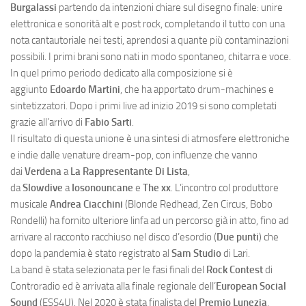
Burgalassi
partendo da intenzioni chiare sul disegno finale: unire
elettronica e sonorità alt e post rock, completando il tutto con una
nota cantautoriale nei testi, aprendosi a quante più contaminazioni
possibili. I primi brani sono nati in modo spontaneo, chitarra e voce.
In quel primo periodo dedicato alla composizione si è
aggiunto
Edoardo Martini
, che ha apportato drum-machines e
sintetizzatori. Dopo i primi live ad inizio 2019 si sono completati
grazie all’arrivo di
Fabio Sarti
.
Il risultato di questa unione è una sintesi di atmosfere elettroniche
e indie dalle venature dream-pop, con influenze che vanno
dai
Verdena
a
La Rappresentante Di Lista
,
da
Slowdive
a
Iosonouncane
e
The xx
. L’incontro col produttore
musicale
Andrea Ciacchini
(Blonde Redhead, Zen Circus, Bobo
Rondelli) ha fornito ulteriore linfa ad un percorso già in atto, fino ad
arrivare al racconto racchiuso nel disco d’esordio (
Due punti
) che
dopo la pandemia è stato registrato al
Sam Studio
di Lari.
La band è stata selezionata per le fasi finali del
Rock Contest
di
Controradio ed è arrivata alla finale regionale dell’
European Social
Sound
(ESS4U). Nel 2020 è stata finalista del
Premio Lunezia
,