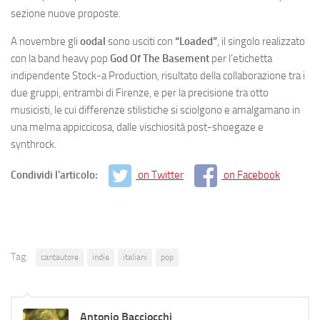
sezione nuove proposte.
A novembre gli
oodal
sono usciti con
“Loaded”
, il singolo realizzato
con la band heavy pop
God Of The Basement
per l’etichetta
indipendente Stock-a Production, risultato della collaborazione tra i
due gruppi, entrambi di Firenze, e per la precisione tra otto
musicisti, le cui differenze stilistiche si sciolgono e amalgamano in
una melma appiccicosa, dalle vischiosità post-shoegaze e
synthrock.
Condividi l'articolo:
on Twitter
on Facebook
Tag:
cantautore
indie
italiani
pop
Antonio Bacciocchi