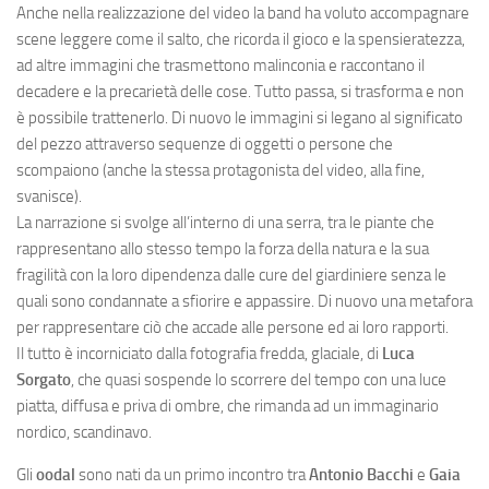
Anche nella realizzazione del video la band ha voluto accompagnare
scene leggere come il salto, che ricorda il gioco e la spensieratezza,
ad altre immagini che trasmettono malinconia e raccontano il
decadere e la precarietà delle cose. Tutto passa, si trasforma e non
è possibile trattenerlo. Di nuovo le immagini si legano al significato
del pezzo attraverso sequenze di oggetti o persone che
scompaiono (anche la stessa protagonista del video, alla fine,
svanisce).
La narrazione si svolge all’interno di una serra, tra le piante che
rappresentano allo stesso tempo la forza della natura e la sua
fragilità con la loro dipendenza dalle cure del giardiniere senza le
quali sono condannate a sfiorire e appassire. Di nuovo una metafora
per rappresentare ciò che accade alle persone ed ai loro rapporti.
Il tutto è incorniciato dalla fotografia fredda, glaciale, di
Luca
Sorgato
, che quasi sospende lo scorrere del tempo con una luce
piatta, diffusa e priva di ombre, che rimanda ad un immaginario
nordico, scandinavo.
Gli
oodal
sono nati da un primo incontro tra
Antonio Bacchi
e
Gaia