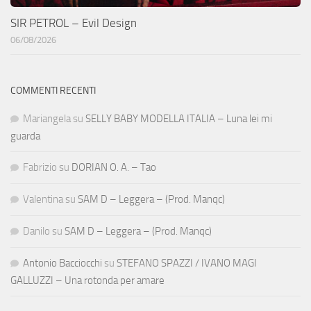
SIR PETROL – Evil Design
06/08/2026
COMMENTI RECENTI
Mariangela
su
SELLY BABY MODELLA ITALIA – Luna lei mi
guarda
Fabrizio
su
DORIAN O. A. – Tao
Valentina
su
SAM D – Leggera – (Prod. Manqc)
Danilo
su
SAM D – Leggera – (Prod. Manqc)
Antonio Bacciocchi
su
STEFANO SPAZZI / IVANO MAGI
GALLUZZI – Una rotonda per amare