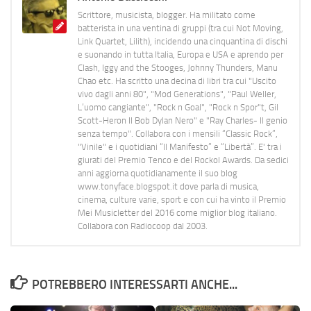
Scrittore, musicista, blogger. Ha militato come
batterista in una ventina di gruppi (tra cui Not Moving,
Link Quartet, Lilith), incidendo una cinquantina di dischi
e suonando in tutta Italia, Europa e USA e aprendo per
Clash, Iggy and the Stooges, Johnny Thunders, Manu
Chao etc. Ha scritto una decina di libri tra cui "Uscito
vivo dagli anni 80", "Mod Generations", "Paul Weller,
L’uomo cangiante", "Rock n Goal", "Rock n Spor"t, Gil
Scott-Heron Il Bob Dylan Nero" e "Ray Charles- Il genio
senza tempo". Collabora con i mensili “Classic Rock”,
"Vinile" e i quotidiani “Il Manifesto” e “Libertà”. E' tra i
giurati del Premio Tenco e del Rockol Awards. Da sedici
anni aggiorna quotidianamente il suo blog
www.tonyface.blogspot.it dove parla di musica,
cinema, culture varie, sport e con cui ha vinto il Premio
Mei Musicletter del 2016 come miglior blog italiano.
Collabora con Radiocoop dal 2003.
POTREBBERO INTERESSARTI ANCHE...