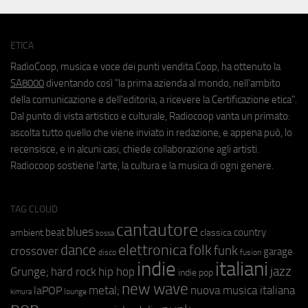
ETICA
RadioCoop, musica e voce dei punti vendita Coop, ha ottenuto la
SA8000
diventando così "la prima azienda al mondo, nell'ambito
della comunicazione e dell'editoria, a ricevere la Certificazione etica".
Dal punto di vista artistico e culturale, Radiocoop vanta un primato:
ascolta tutto quello che viene inviato in redazione, e appena può, lo
recensisce, e in alcuni casi, chiede collaborazione agli artisti.
Radiocoop sostiene l'arte, la cultura e la musica di ogni genere.
TAG CLOUD
cantautore
blues
beat
country
ambient
classica
bossa
elettronica
dance
folk
funk
crossover
garage
fusion
disco
indie
italiani
jazz
hip hop
Grunge;
hard rock
indie pop
new wave
metal;
nuova musica italiana
laPOP
lounge
kimura