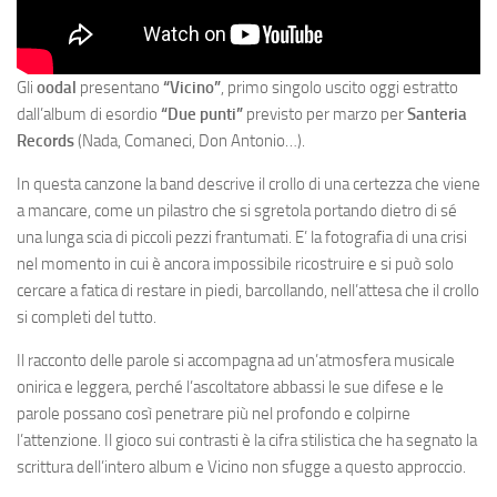
Gli
oodal
presentano
“Vicino”
, primo singolo uscito oggi estratto
dall’album di esordio
“Due punti”
previsto per marzo per
Santeria
Records
(Nada, Comaneci, Don Antonio…).
In questa canzone la band descrive il crollo di una certezza che viene
a mancare, come un pilastro che si sgretola portando dietro di sé
una lunga scia di piccoli pezzi frantumati. E’ la fotografia di una crisi
nel momento in cui è ancora impossibile ricostruire e si può solo
cercare a fatica di restare in piedi, barcollando, nell’attesa che il crollo
si completi del tutto.
Il racconto delle parole si accompagna ad un’atmosfera musicale
onirica e leggera, perché l’ascoltatore abbassi le sue difese e le
parole possano così penetrare più nel profondo e colpirne
l’attenzione. Il gioco sui contrasti è la cifra stilistica che ha segnato la
scrittura dell’intero album e Vicino non sfugge a questo approccio.