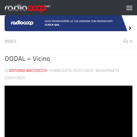
Salta al contenuto
VIDEO
0
OODAL – Vicino
DI
ANTONIO BACCIOCCHI
· PUBBLICATO
25/01/2023
· AGGIORNATO
23/01/2023