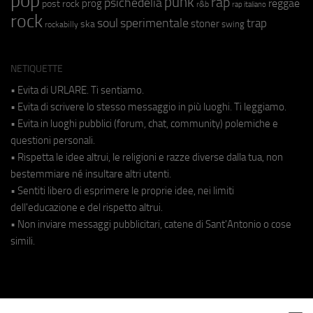
pop
punk
rap
psichedelia
reggae
prog
post rock
r&b
rap italiano
rock
soul
sperimentale
trap
stoner
ska
swing
rockabilly
NETIQUETTE
• Evita di URLARE. Ti sentiamo.
• Evita di scrivere lo stesso messaggio in più luoghi. Ti leggiamo.
• Evita in luoghi pubblici (forum, chat, community) polemiche e
questioni personali.
• Rispetta le idee altrui, le religioni e razze diverse dalla tua, non
bestemmiare né insultare altri utenti.
• Sentiti libero di esprimere le proprie idee, nei limiti
dell'educazione e del rispetto altrui.
• Non inviare messaggi pubblicitari, catene di Sant'Antonio o cose
simili.