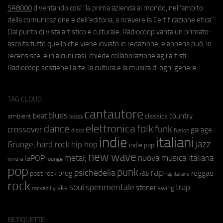
SA8000
diventando così "la prima azienda al mondo, nell'ambito
della comunicazione e dell'editoria, a ricevere la Certificazione etica".
Dal punto di vista artistico e culturale, Radiocoop vanta un primato:
ascolta tutto quello che viene inviato in redazione, e appena può, lo
recensisce, e in alcuni casi, chiede collaborazione agli artisti.
Radiocoop sostiene l'arte, la cultura e la musica di ogni genere.
TAG CLOUD
cantautore
blues
beat
country
ambient
classica
bossa
elettronica
dance
folk
funk
crossover
garage
fusion
disco
indie
italiani
jazz
hip hop
Grunge;
hard rock
indie pop
new wave
nuova musica italiana
metal;
laPOP
lounge
kimura
pop
punk
rap
psichedelia
reggae
prog
post rock
r&b
rap italiano
rock
soul
sperimentale
trap
stoner
ska
swing
rockabilly
NETIQUETTE