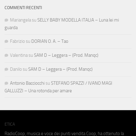
COMMENTI RECENTI
Mariangela
su
SELLY BABY MODELLA ITALIA – Luna lei mi
guarda
Fabrizio
su
DORIAN O. A. – Tao
Valentina
su
SAM D – Leggera – (Prod. Manqc)
Danilo
su
SAM D – Leggera – (Prod. Manqc)
Antonio Bacciocchi
su
STEFANO SPAZZI / IVANO MAGI
GALLUZZI – Una rotonda per amare
ETICA
RadioCoop, musica e voce dei punti vendita Coop, ha ottenuto la