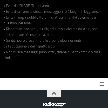
• Evita di URLARE. Ti sentiamo.
• Evita di scrivere lo stesso messaggio in più luoghi. Ti leggiamo.
• Evita in luoghi pubblici (forum, chat, community) polemiche e
questioni personali.
• Rispetta le idee altrui, le religioni e razze diverse dalla tua, non
bestemmiare né insultare altri utenti.
• Sentiti libero di esprimere le proprie idee, nei limiti
dell'educazione e del rispetto altrui.
• Non inviare messaggi pubblicitari, catene di Sant'Antonio o cose
simili.