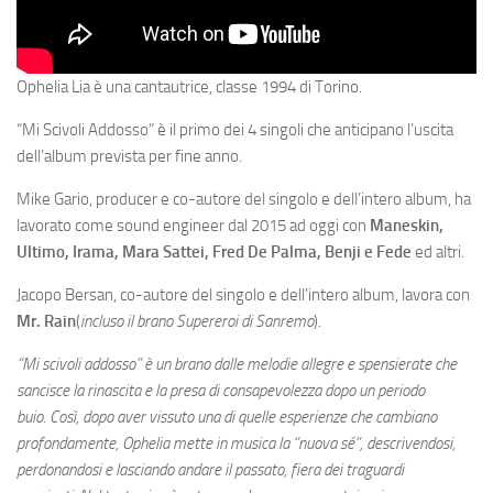
Ophelia Lia è una cantautrice, classe 1994 di Torino.
“Mi Scivoli Addosso” è il primo dei 4 singoli che anticipano l’uscita
dell’album prevista per fine anno.
Mike Gario, producer e co-autore del singolo e dell’intero album, ha
lavorato come sound engineer dal 2015 ad oggi con
Maneskin,
Ultimo, Irama, Mara Sattei, Fred De Palma, Benji e Fede
ed altri.
Jacopo Bersan, co-autore del singolo e dell’intero album, lavora con
Mr. Rain
(
incluso il brano Supereroi di Sanremo
).
“Mi scivoli addosso” è un brano dalle melodie allegre e spensierate che
sancisce la rinascita e la presa di consapevolezza dopo un periodo
buio. Così, dopo aver vissuto una di quelle esperienze che cambiano
profondamente, Ophelia mette in musica la “nuova sé”, descrivendosi,
perdonandosi e lasciando andare il passato, fiera dei traguardi