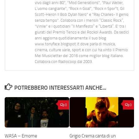
vivo dagli anni 80", "Mod Generations", "Paul Weller,
L’uomo cangiante", "Rock n Goal", "Rock n Spor"t, Gil
Scott-Heron Il Bob Dylan Nero" e "Ray Charles- Il genio
senza tempo". Collabora con i mensili “Classic Rock”,
"Vinile" e i quotidiani “Il Manifesto” e “Libertà”. E' tra i
giurati del Premio Tenco e del Rockol Awards. Da sedici
anni aggiorna quotidianamente il suo blog
www.tonyface.blogspot.it dove parla di musica,
cinema, culture varie, sport e con cui ha vinto il Premio
Mei Musicletter del 2016 come miglior blog italiano.
Collabora con Radiocoop dal 2003.
POTREBBERO INTERESSARTI ANCHE...
0
0
WASA – Emome
Grigio Crema canta di un