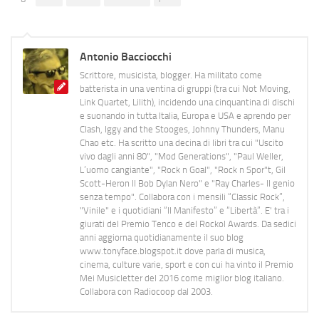
Antonio Bacciocchi
Scrittore, musicista, blogger. Ha militato come
batterista in una ventina di gruppi (tra cui Not Moving,
Link Quartet, Lilith), incidendo una cinquantina di dischi
e suonando in tutta Italia, Europa e USA e aprendo per
Clash, Iggy and the Stooges, Johnny Thunders, Manu
Chao etc. Ha scritto una decina di libri tra cui "Uscito
vivo dagli anni 80", "Mod Generations", "Paul Weller,
L’uomo cangiante", "Rock n Goal", "Rock n Spor"t, Gil
Scott-Heron Il Bob Dylan Nero" e "Ray Charles- Il genio
senza tempo". Collabora con i mensili “Classic Rock”,
"Vinile" e i quotidiani “Il Manifesto” e “Libertà”. E' tra i
giurati del Premio Tenco e del Rockol Awards. Da sedici
anni aggiorna quotidianamente il suo blog
www.tonyface.blogspot.it dove parla di musica,
cinema, culture varie, sport e con cui ha vinto il Premio
Mei Musicletter del 2016 come miglior blog italiano.
Collabora con Radiocoop dal 2003.