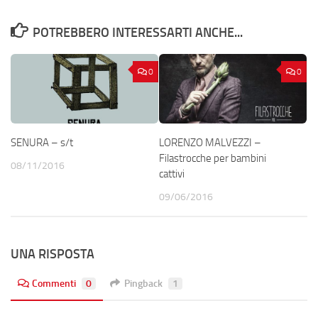
POTREBBERO INTERESSARTI ANCHE...
0
0
SENURA – s/t
LORENZO MALVEZZI –
Filastrocche per bambini
08/11/2016
cattivi
09/06/2016
UNA RISPOSTA
Commenti
0
Pingback
1