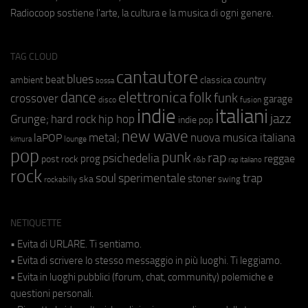
Radiocoop sostiene l'arte, la cultura e la musica di ogni genere.
TAG CLOUD
cantautore
blues
beat
country
ambient
classica
bossa
elettronica
dance
folk
funk
crossover
garage
fusion
disco
indie
italiani
jazz
hip hop
Grunge;
hard rock
indie pop
new wave
metal;
nuova musica italiana
laPOP
lounge
kimura
pop
punk
rap
psichedelia
reggae
prog
post rock
r&b
rap italiano
rock
soul
sperimentale
trap
stoner
ska
swing
rockabilly
NETIQUETTE
• Evita di URLARE. Ti sentiamo.
• Evita di scrivere lo stesso messaggio in più luoghi. Ti leggiamo.
• Evita in luoghi pubblici (forum, chat, community) polemiche e
questioni personali.