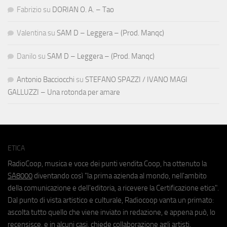
Fabrizio
su
DORIAN O. A. – Tao
Valentina
su
SAM D – Leggera – (Prod. Manqc)
Danilo
su
SAM D – Leggera – (Prod. Manqc)
Antonio Bacciocchi
su
STEFANO SPAZZI / IVANO MAGI
GALLUZZI – Una rotonda per amare
ETICA
RadioCoop, musica e voce dei punti vendita Coop, ha ottenuto la
SA8000
diventando così "la prima azienda al mondo, nell'ambito
della comunicazione e dell'editoria, a ricevere la Certificazione etica".
Dal punto di vista artistico e culturale, Radiocoop vanta un primato:
ascolta tutto quello che viene inviato in redazione, e appena può, lo
recensisce, e in alcuni casi, chiede collaborazione agli artisti.