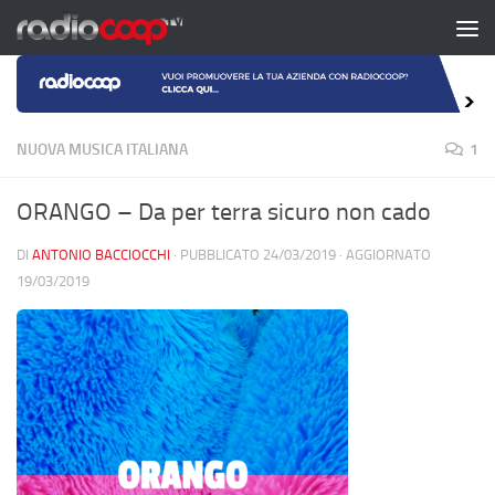
Salta al contenuto
NUOVA MUSICA ITALIANA
1
ORANGO – Da per terra sicuro non cado
DI
ANTONIO BACCIOCCHI
· PUBBLICATO
24/03/2019
· AGGIORNATO
19/03/2019