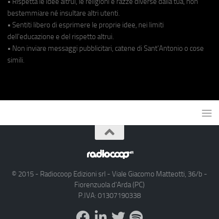
• Rispetta le idee altrui, le religioni e razze diverse dalla tua, non
bestemmiare né insultare altri utenti.
• Sentiti libero di esprimere le proprie idee, nei limiti
dell'educazione e del rispetto altrui.
• Non inviare messaggi pubblicitari, catene di Sant'Antonio o cose
simili.
© 2015 - Radiocoop Edizioni srl - Viale Giacomo Matteotti, 36/b -
Fiorenzuola d'Arda (PC)
P.IVA: 01307190338