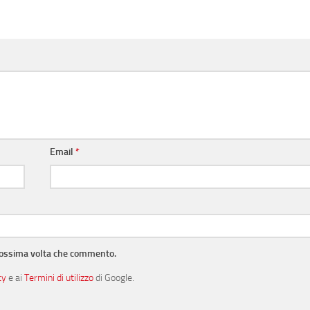
Email
*
prossima volta che commento.
cy
e ai
Termini di utilizzo
di Google.