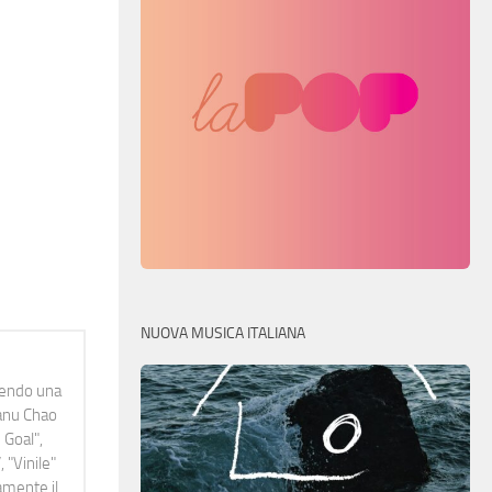
NUOVA MUSICA ITALIANA
idendo una
Manu Chao
 Goal",
 "Vinile"
namente il