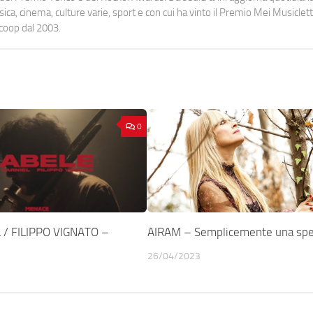
a, cinema, culture varie, sport e con cui ha vinto il Premio Mei Musiclett
ocoop dal 2003.
0
 / FILIPPO VIGNATO –
AIRAM – Semplicemente una spe
26/04/2023