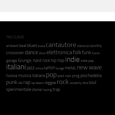
TAG CLOUD
cantautore
blues
beat
country
ambient
classica
bossa
elettronica
dance
folk
funk
crossover
fusion
disco
indie
hip hop
Grunge;
hard rock
garage
indie pop
italiani
new wave
jazz
metal;
laPOP
lounge
kimura
pop
psichedelia
nuova musica italiana
prog
post rock
rock
punk
rap
soul
reggae
ska
r&b
rockabilly
rap italiano
sperimentale
trap
stoner
swing