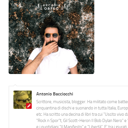
Antonio Bacciocchi
Scrittore, musicista, blogger. Ha militato come batter
cinquantina di dischi e suonando in tutta Italia, E
etc. Ha scritto una decina di libri tra cui "Uscito viv
"Rock n Spor"t, Gil Scott-Heron Il Bob Dylan Nero" e "
e i quotidiani “Il Manifesto” e “Libertà”. E' tra i gi