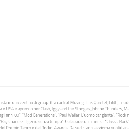
ista in una ventina di gruppi (tra cui Not Moving, Link Quartet, Lilith), inc
uropa e USA e aprendo per Clash, Iggy and the Stooges, Johnny Thunders, 
o dagli anni 80", "Mod Generations", "Paul Weller, L’uomo cangiante", "Rock n
Ray Charles- Il genio senza tempo". Collabora con i mensili “Classic Rock”,
urati del Premio Tenco e del Rockol Awards. Da sedici anni aggiorna quotidia