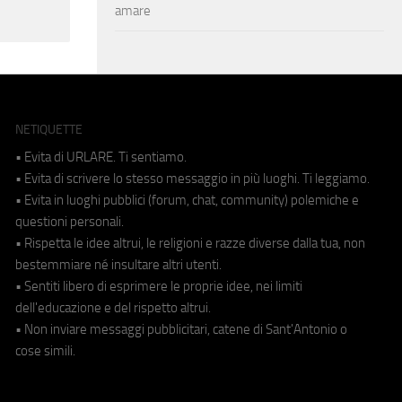
amare
NETIQUETTE
• Evita di URLARE. Ti sentiamo.
• Evita di scrivere lo stesso messaggio in più luoghi. Ti leggiamo.
• Evita in luoghi pubblici (forum, chat, community) polemiche e
questioni personali.
• Rispetta le idee altrui, le religioni e razze diverse dalla tua, non
bestemmiare né insultare altri utenti.
• Sentiti libero di esprimere le proprie idee, nei limiti
dell'educazione e del rispetto altrui.
• Non inviare messaggi pubblicitari, catene di Sant'Antonio o
cose simili.