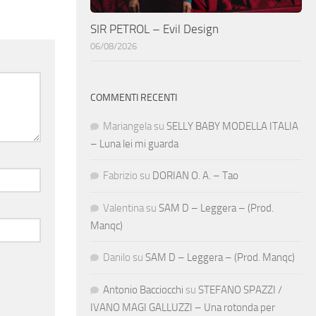
SIR PETROL – Evil Design
06/08/2026
COMMENTI RECENTI
Mariangela
su
SELLY BABY MODELLA ITALIA
– Luna lei mi guarda
Fabrizio
su
DORIAN O. A. – Tao
Valentina
su
SAM D – Leggera – (Prod.
Manqc)
Danilo
su
SAM D – Leggera – (Prod. Manqc)
Antonio Bacciocchi
su
STEFANO SPAZZI /
IVANO MAGI GALLUZZI – Una rotonda per