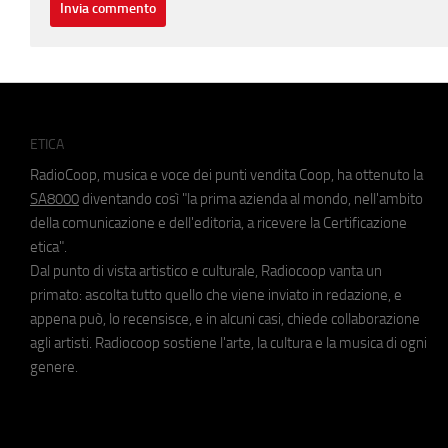
ETICA
RadioCoop, musica e voce dei punti vendita Coop, ha ottenuto la
SA8000
diventando così "la prima azienda al mondo, nell'ambito
della comunicazione e dell'editoria, a ricevere la Certificazione
etica".
Dal punto di vista artistico e culturale, Radiocoop vanta un
primato: ascolta tutto quello che viene inviato in redazione, e
appena può, lo recensisce, e in alcuni casi, chiede collaborazione
agli artisti. Radiocoop sostiene l'arte, la cultura e la musica di ogni
genere.