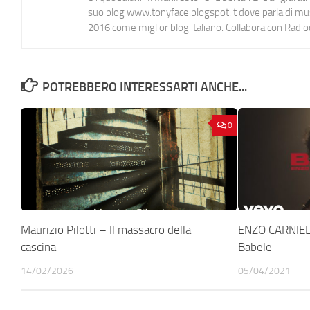
suo blog www.tonyface.blogspot.it dove parla di music
2016 come miglior blog italiano. Collabora con Radi
POTREBBERO INTERESSARTI ANCHE...
0
Maurizio Pilotti – Il massacro della
ENZO CARNIEL
cascina
Babele
14/02/2026
05/04/2021