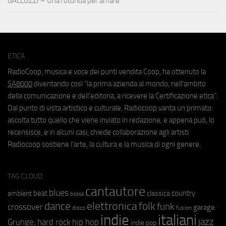
GALLUZZI – Una rotonda per amare
ETICA
RadioCoop, musica e voce dei punti vendita Coop, ha ottenuto la
SA8000
diventando così "la prima azienda al mondo, nell'ambito
della comunicazione e dell'editoria, a ricevere la Certificazione etica".
Dal punto di vista artistico e culturale, Radiocoop vanta un primato:
ascolta tutto quello che viene inviato in redazione, e appena può, lo
recensisce, e in alcuni casi, chiede collaborazione agli artisti.
Radiocoop sostiene l'arte, la cultura e la musica di ogni genere.
TAG CLOUD
cantautore
blues
beat
country
ambient
classica
bossa
elettronica
dance
folk
funk
crossover
garage
fusion
disco
indie
italiani
jazz
hip hop
Grunge;
hard rock
indie pop