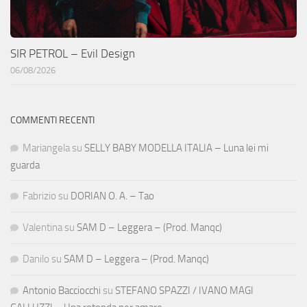
SIR PETROL – Evil Design
06/08/2026
COMMENTI RECENTI
Mariangela
su
SELLY BABY MODELLA ITALIA – Luna lei mi
guarda
Fabrizio
su
DORIAN O. A. – Tao
Valentina
su
SAM D – Leggera – (Prod. Manqc)
Danilo
su
SAM D – Leggera – (Prod. Manqc)
Antonio Bacciocchi
su
STEFANO SPAZZI / IVANO MAGI