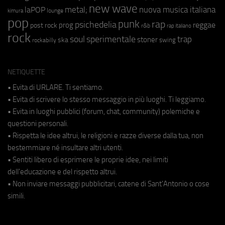
new wave
metal;
nuova musica italiana
laPOP
lounge
kimura
pop
punk
rap
psichedelia
reggae
prog
post rock
r&b
rap italiano
rock
soul
sperimentale
trap
stoner
ska
swing
rockabilly
NETIQUETTE
• Evita di URLARE. Ti sentiamo.
• Evita di scrivere lo stesso messaggio in più luoghi. Ti leggiamo.
• Evita in luoghi pubblici (forum, chat, community) polemiche e
questioni personali.
• Rispetta le idee altrui, le religioni e razze diverse dalla tua, non
bestemmiare né insultare altri utenti.
• Sentiti libero di esprimere le proprie idee, nei limiti
dell'educazione e del rispetto altrui.
• Non inviare messaggi pubblicitari, catene di Sant'Antonio o cose
simili.