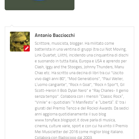
Antonio Bacciocchi
Scrittore, musicista, blogger. Ha militato come
batterista in una ventina di gruppi (tra cui Not Moving,
Link Quartet, Lilith), incidendo una cinquantina di dischi
e suonando in tutta Italia, Europa e USA e aprendo per
Clash, Iggy and the Stooges, Johnny Thunders, Manu
Chao etc. Ha scritto una decina di libri tra cui "Uscito
vivo dagli anni 80", "Mod Generations", "Paul Weller,
L’uomo cangiante", "Rock n Goal", "Rock n Spor"t, Gil
Scott-Heron Il Bob Dylan Nero" e "Ray Charles- Il genio
senza tempo". Collabora con i mensili “Classic Rock”,
"Vinile" e i quotidiani “Il Manifesto” e “Libertà”. E' tra i
giurati del Premio Tenco e del Rockol Awards. Da sedici
anni aggiorna quotidianamente il suo blog
www.tonyface.blogspot.it dove parla di musica,
cinema, culture varie, sport e con cui ha vinto il Premio
Mei Musicletter del 2016 come miglior blog italiano.
Collabora con Radiocoop dal 2003.