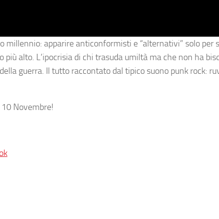
 millennio: apparire anticonformisti e “alternativi” solo per
o più alto. L’ipocrisia di chi trasuda umiltà ma che non ha bis
della guerra. Il tutto raccontato dal tipico suono punk rock: ru
il 10 Novembre!
ok