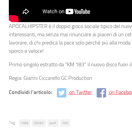
APOCALHIPSTER è il doppio gioco sociale tipico del nuovo
interessanti, ma senza mai rinunciare ai piaceri di un cet
lavorare, di chi predica la pace solo perché più alla moda 
sporco e veloce!
Primo singolo estratto da “KM 183” il nuovo disco fuori 
Regia: Gianni Ciccarello GC Production
Condividi l'articolo:
on Twitter
on Facebo
Tag:
indie
italiani
punk
rock