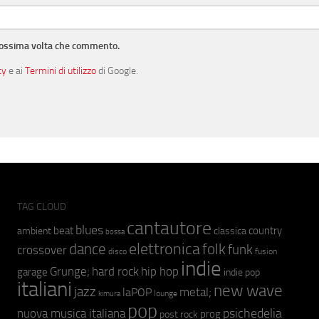
prossima volta che commento.
cy
e ai
Termini di utilizzo
di Google.
TAG CLOUD
cantautore
blues
beat
country
ambient
classica
bossa
elettronica
dance
folk
funk
crossover
fusion
disco
indie
hip hop
Grunge;
hard rock
garage
indie pop
italiani
new wave
jazz
metal;
laPOP
lounge
kimura
pop
psichedelia
nuova musica italiana
prog
post rock