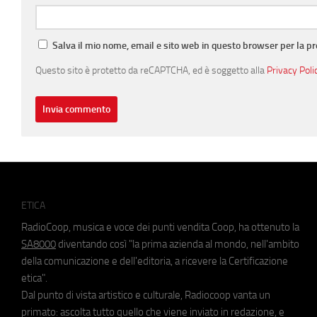
Salva il mio nome, email e sito web in questo browser per la 
Questo sito è protetto da reCAPTCHA, ed è soggetto alla
Privacy Poli
ETICA
RadioCoop, musica e voce dei punti vendita Coop, ha ottenuto la
SA8000
diventando così "la prima azienda al mondo, nell'ambito
della comunicazione e dell'editoria, a ricevere la Certificazione
etica".
Dal punto di vista artistico e culturale, Radiocoop vanta un
primato: ascolta tutto quello che viene inviato in redazione, e