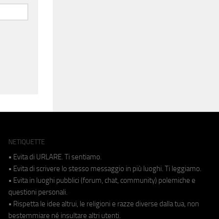
NETIQUETTE
• Evita di URLARE. Ti sentiamo.
• Evita di scrivere lo stesso messaggio in più luoghi. Ti leggiamo.
• Evita in luoghi pubblici (forum, chat, community) polemiche e
questioni personali.
• Rispetta le idee altrui, le religioni e razze diverse dalla tua, non
bestemmiare né insultare altri utenti.