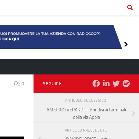
0
SEGUICI:
ARTICOLO SUCCESSIVO
AMERIGO VERARDI – Brindisi ai terminali
della via Appia
ARTICOLO PRECEDENTE