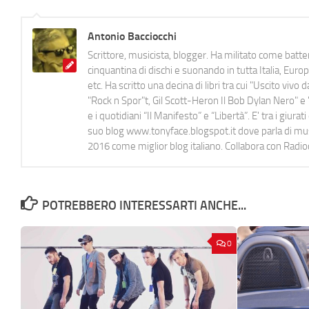
Antonio Bacciocchi
Scrittore, musicista, blogger. Ha militato come batter
cinquantina di dischi e suonando in tutta Italia, E
etc. Ha scritto una decina di libri tra cui "Uscito viv
"Rock n Spor"t, Gil Scott-Heron Il Bob Dylan Nero" e "
e i quotidiani “Il Manifesto” e “Libertà”. E' tra i gi
suo blog www.tonyface.blogspot.it dove parla di music
2016 come miglior blog italiano. Collabora con Radi
POTREBBERO INTERESSARTI ANCHE...
0