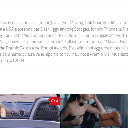
ista in una ventina di gruppi (tra cui Not Moving, Link Quartet, Lilith), inc
uropa e USA e aprendo per Clash, Iggy and the Stooges, Johnny Thunders, 
o dagli anni 80", "Mod Generations", "Paul Weller, L’uomo cangiante", "Rock n
Ray Charles- Il genio senza tempo". Collabora con i mensili “Classic Rock”,
urati del Premio Tenco e del Rockol Awards. Da sedici anni aggiorna quotidia
a, cinema, culture varie, sport e con cui ha vinto il Premio Mei Musiclett
ocoop dal 2003.
0