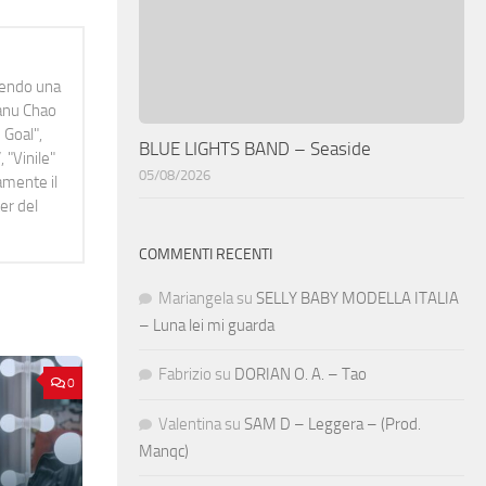
idendo una
Manu Chao
 Goal",
BLUE LIGHTS BAND – Seaside
 "Vinile"
05/08/2026
namente il
er del
COMMENTI RECENTI
Mariangela
su
SELLY BABY MODELLA ITALIA
– Luna lei mi guarda
Fabrizio
su
DORIAN O. A. – Tao
0
Valentina
su
SAM D – Leggera – (Prod.
Manqc)