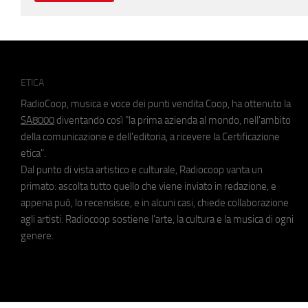
ETICA
RadioCoop, musica e voce dei punti vendita Coop, ha ottenuto la
SA8000
diventando così "la prima azienda al mondo, nell'ambito
della comunicazione e dell'editoria, a ricevere la Certificazione
etica".
Dal punto di vista artistico e culturale, Radiocoop vanta un
primato: ascolta tutto quello che viene inviato in redazione, e
appena può, lo recensisce, e in alcuni casi, chiede collaborazione
agli artisti. Radiocoop sostiene l'arte, la cultura e la musica di ogni
genere.