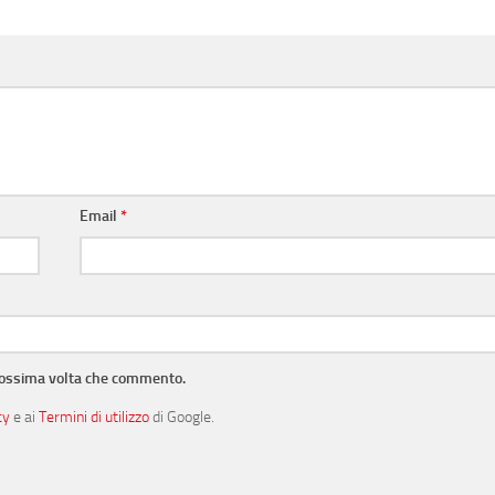
Email
*
prossima volta che commento.
cy
e ai
Termini di utilizzo
di Google.