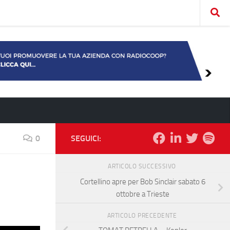
0
SEGUICI:
ARTICOLO SUCCESSIVO
Cortellino apre per Bob Sinclair sabato 6
ottobre a Trieste
ARTICOLO PRECEDENTE