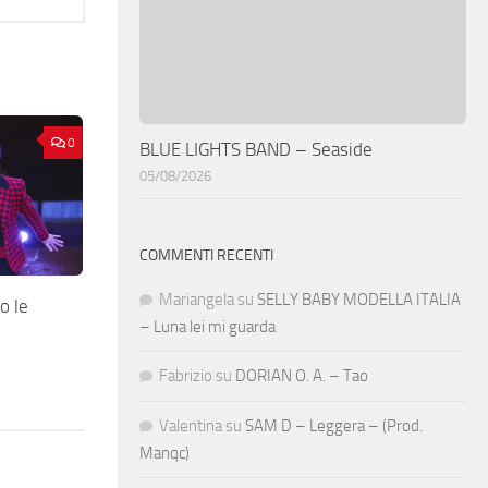
0
BLUE LIGHTS BAND – Seaside
05/08/2026
COMMENTI RECENTI
Mariangela
su
SELLY BABY MODELLA ITALIA
o le
– Luna lei mi guarda
Fabrizio
su
DORIAN O. A. – Tao
Valentina
su
SAM D – Leggera – (Prod.
Manqc)