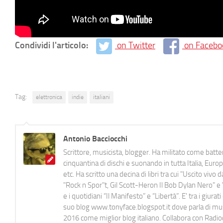
Condividi l'articolo:
on Twitter
on Facebo
Tag:
elettronica
indie
italiani
Antonio Bacciocchi
Scrittore, musicista, blogger. Ha militato come batter
cinquantina di dischi e suonando in tutta Italia, E
etc. Ha scritto una decina di libri tra cui "Uscito viv
"Rock n Spor"t, Gil Scott-Heron Il Bob Dylan Nero" e "
e i quotidiani “Il Manifesto” e “Libertà”. E' tra i gi
suo blog www.tonyface.blogspot.it dove parla di music
2016 come miglior blog italiano. Collabora con Radi