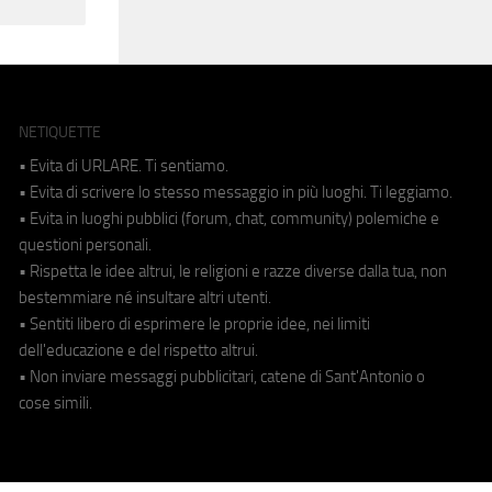
NETIQUETTE
• Evita di URLARE. Ti sentiamo.
• Evita di scrivere lo stesso messaggio in più luoghi. Ti leggiamo.
• Evita in luoghi pubblici (forum, chat, community) polemiche e
questioni personali.
• Rispetta le idee altrui, le religioni e razze diverse dalla tua, non
bestemmiare né insultare altri utenti.
• Sentiti libero di esprimere le proprie idee, nei limiti
dell'educazione e del rispetto altrui.
• Non inviare messaggi pubblicitari, catene di Sant'Antonio o
cose simili.