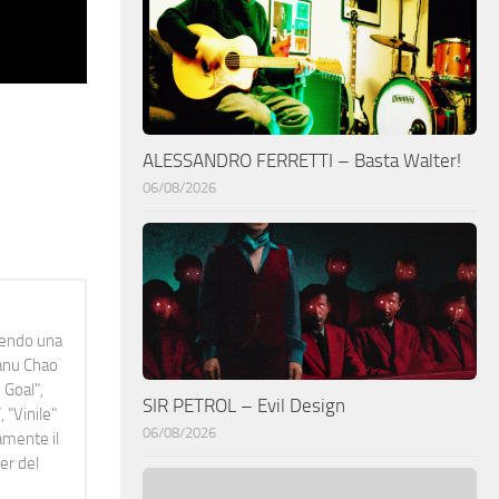
ALESSANDRO FERRETTI – Basta Walter!
06/08/2026
idendo una
Manu Chao
 Goal",
SIR PETROL – Evil Design
 "Vinile"
06/08/2026
namente il
er del