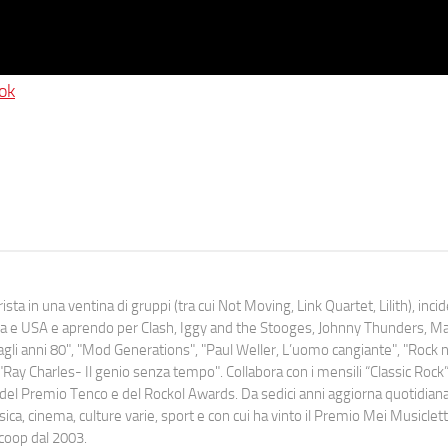
ok
ista in una ventina di gruppi (tra cui Not Moving, Link Quartet, Lilith), inc
uropa e USA e aprendo per Clash, Iggy and the Stooges, Johnny Thunders, 
o dagli anni 80", "Mod Generations", "Paul Weller, L’uomo cangiante", "Rock n
Ray Charles- Il genio senza tempo". Collabora con i mensili “Classic Rock”,
urati del Premio Tenco e del Rockol Awards. Da sedici anni aggiorna quotidia
a, cinema, culture varie, sport e con cui ha vinto il Premio Mei Musiclett
ocoop dal 2003.