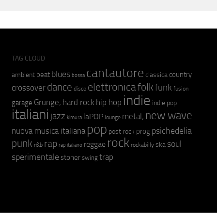
TAG CLOUD
cantautore
blues
beat
country
ambient
classica
bossa
elettronica
dance
folk
funk
crossover
fusion
disco
indie
hip hop
Grunge;
hard rock
garage
indie pop
italiani
new wave
jazz
metal;
laPOP
lounge
kimura
pop
psichedelia
nuova musica italiana
prog
post rock
rock
punk
rap
soul
reggae
ska
r&b
rockabilly
rap italiano
sperimentale
trap
stoner
swing