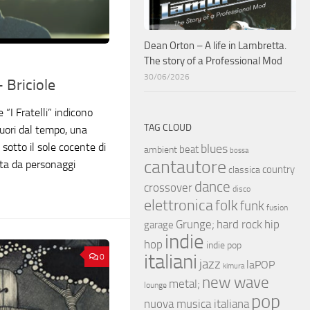
Dean Orton – A life in Lambretta.
The story of a Professional Mod
30/06/2026
 Briciole
 “I Fratelli” indicono
TAG CLOUD
fuori dal tempo, una
, sotto il sole cocente di
blues
beat
ambient
bossa
cantautore
ata da personaggi
country
classica
dance
crossover
disco
elettronica
folk
funk
fusion
hip
Grunge;
hard rock
garage
indie
hop
indie pop
italiani
0
jazz
laPOP
kimura
new wave
metal;
lounge
pop
nuova musica italiana