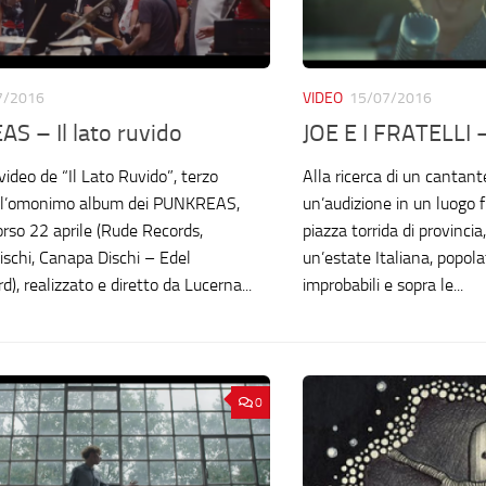
7/2016
VIDEO
15/07/2016
S – Il lato ruvido
JOE E I FRATELLI –
l video de “Il Lato Ruvido”, terzo
Alla ricerca di un cantante
all’omonimo album dei PUNKREAS,
un’audizione in un luogo 
orso 22 aprile (Rude Records,
piazza torrida di provincia
ischi, Canapa Dischi – Edel
un’estate Italiana, popol
d), realizzato e diretto da Lucerna...
improbabili e sopra le...
0