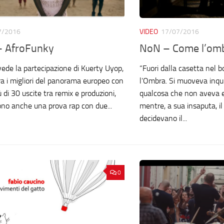
7/2016
VIDEO
17/07/2016
– AfroFunky
NoN – Come l’om
ede la partecipazione di Kuerty Uyop,
“Fuori dalla casetta nel b
tra i migliori del panorama europeo con
l’Ombra. Si muoveva inquie
iù di 30 uscite tra remix e produzioni,
qualcosa che non aveva 
ono anche una prova rap con due...
mentre, a sua insaputa, il
decidevano il...
0