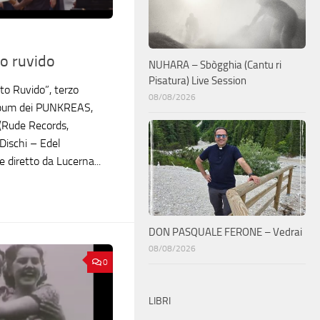
o ruvido
NUHARA – Sbògghia (Cantu ri
Pisatura) Live Session
Lato Ruvido”, terzo
08/08/2026
lbum dei PUNKREAS,
 (Rude Records,
Dischi – Edel
e diretto da Lucerna...
DON PASQUALE FERONE – Vedrai
08/08/2026
0
LIBRI