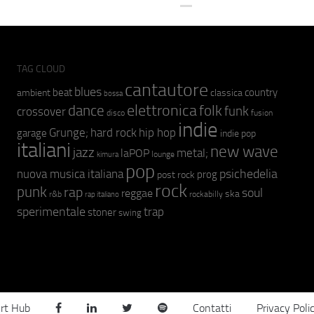
TAG CLOUD
cantautore
blues
beat
country
ambient
classica
bossa
elettronica
dance
folk
funk
crossover
fusion
disco
indie
hip hop
Grunge;
hard rock
garage
indie pop
italiani
new wave
jazz
metal;
laPOP
lounge
kimura
pop
psichedelia
nuova musica italiana
prog
post rock
rock
punk
rap
soul
reggae
ska
r&b
rockabilly
rap italiano
sperimentale
trap
stoner
swing
rt Hub
Contatti
Privacy Poli