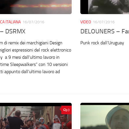
CA ITALIANA
16/07/2016
VIDEO
16/07/2016
 – DSRMX
DELOUNERS – Fa
 di remix dei marchigiani Design
Punk rock dall’Uruguay
gliori espressioni del rock elettronico
y a 9 mesi dall’ultimo lavoro in
ytime Sleepwalkers” con 10 versioni
ti appunto dall’ultimo lavoro ad
0