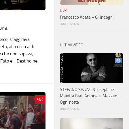
LIBRI
Francesco Abate – Gli indegni
30/06/2026
bra
osco, si aggirava
ULTIMI VIDEO
ta, alla ricerca di
e che non sapeva,
 Fato e il Destino ne
STEFANO SPAZZI & Josephine
Maietta feat. Antonello Mazzeo –
0
Ogni notte
08/08/2026