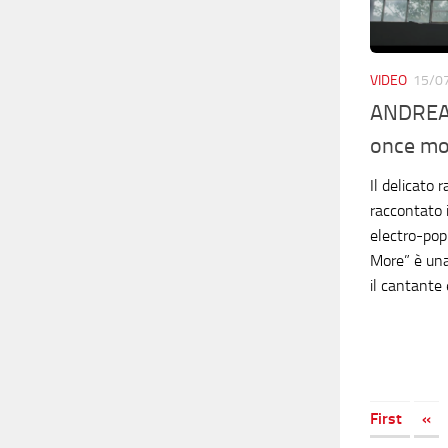
VIDEO
15/0
ANDREA 
once mo
Il delicato 
raccontato 
electro-pop
More” è una
il cantante e
First
«