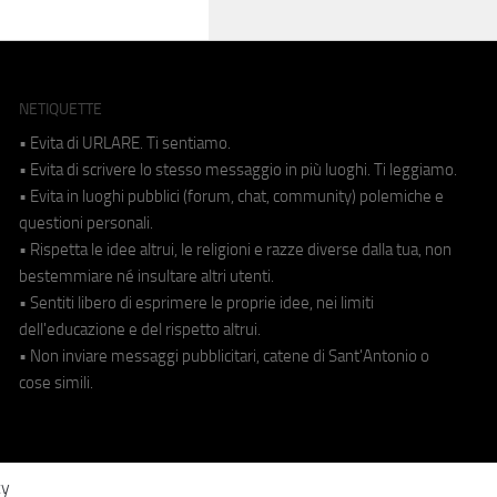
NETIQUETTE
• Evita di URLARE. Ti sentiamo.
• Evita di scrivere lo stesso messaggio in più luoghi. Ti leggiamo.
• Evita in luoghi pubblici (forum, chat, community) polemiche e
questioni personali.
• Rispetta le idee altrui, le religioni e razze diverse dalla tua, non
bestemmiare né insultare altri utenti.
• Sentiti libero di esprimere le proprie idee, nei limiti
dell'educazione e del rispetto altrui.
• Non inviare messaggi pubblicitari, catene di Sant'Antonio o
cose simili.
cy