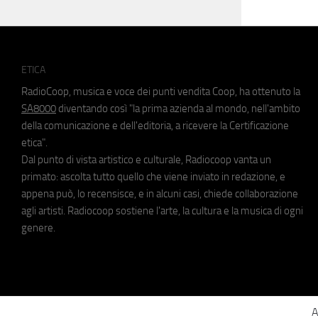
ETICA
RadioCoop, musica e voce dei punti vendita Coop, ha ottenuto la
SA8000
diventando così "la prima azienda al mondo, nell'ambito
della comunicazione e dell'editoria, a ricevere la Certificazione
etica".
Dal punto di vista artistico e culturale, Radiocoop vanta un
primato: ascolta tutto quello che viene inviato in redazione, e
appena può, lo recensisce, e in alcuni casi, chiede collaborazione
agli artisti. Radiocoop sostiene l'arte, la cultura e la musica di ogni
genere.
A