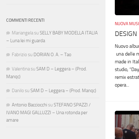
COMMENTI RECENTI
NUOVA MUSI
DESIGN
Mariangela
su
SELLY BABY MODELLA ITALIA
– Luna lei mi guarda
Nuovo album
una delle mi
Fabrizio
su
DORIAN O. A. – Tao
made in Ital
Valentina
su
SAM D – Leggera – (Prod.
studio, “Da
Manqc)
remix estrat
opera...
Danilo
su
SAM D – Leggera – (Prod. Manqc)
Antonio Bacciocchi
su
STEFANO SPAZZI /
IVANO MAGI GALLUZZI – Una rotonda per
amare