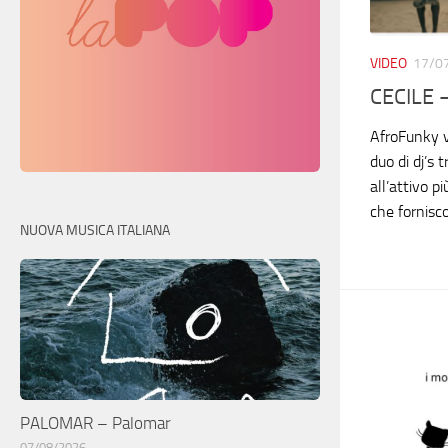
VIDEO
17/0
CECILE 
AfroFunky v
duo di dj’s 
all’attivo p
che fornisc
NUOVA MUSICA ITALIANA
PALOMAR – Palomar
07/08/2026