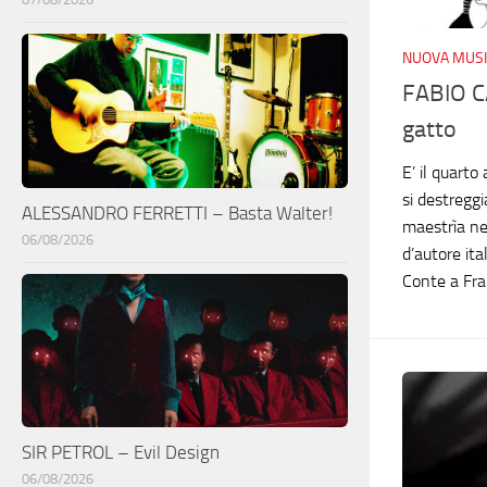
NUOVA MUSI
FABIO C
gatto
E’ il quarto
si destregg
ALESSANDRO FERRETTI – Basta Walter!
maestrìa ne
06/08/2026
d’autore ita
Conte a Fran
SIR PETROL – Evil Design
06/08/2026