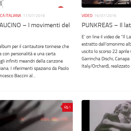
CA ITALIANA
17/07/2016
VIDEO
16/07/2016
AUCINO – I movimenti del
PUNKREAS – Il lat
E’ on line il video de “Il 
estratto dall’omonimo a
 album per il cantautore torinese che
uscito lo scorso 22 aprile
ia con personalità e una certa
Garrincha Dischi, Canapa 
gli infiniti meandri della canzone
Italy/Orchard), realizzato 
liana. I riferimenti spaziano da Paolo
cesco Baccini al...
1