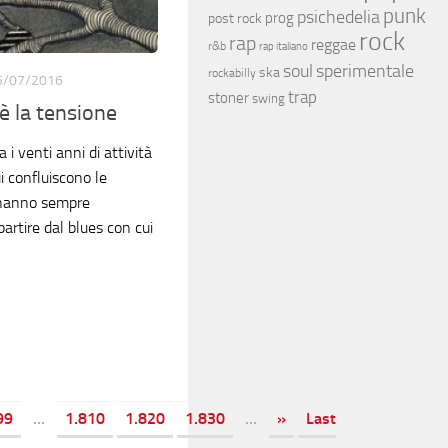
punk
psichedelia
prog
post rock
rock
rap
reggae
r&b
rap italiano
soul
sperimentale
ska
rockabilly
5/07/2016
trap
stoner
swing
è la tensione
 i venti anni di attività
 confluiscono le
 hanno sempre
partire dal blues con cui
99
...
1.810
1.820
1.830
...
»
Last