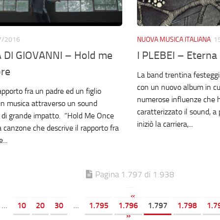
7/2016
NUOVA MUSICA ITALIANA
1
DI GIOVANNI – Hold me
I PLEBEI – Eterna 
re
La band trentina festeggia
con un nuovo album in cui
rapporto fra un padre ed un figlio
numerose influenze che
in musica attraverso un sound
caratterizzato il sound, a 
 di grande impatto. “Hold Me Once
iniziò la carriera,...
 canzone che descrive il rapporto fra
...
Pagina 1.797 di 1.938
«
...
10
20
30
...
1.795
1.796
1.797
1.798
1.7
»