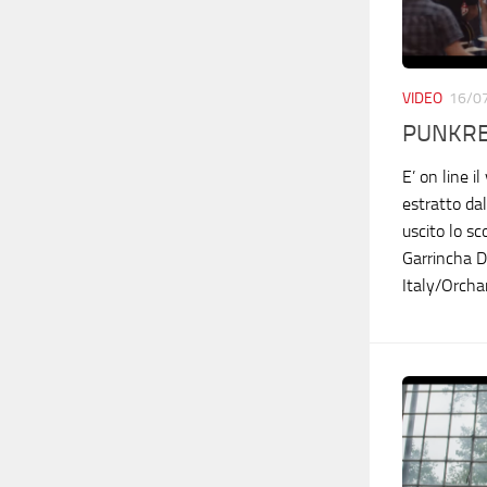
VIDEO
16/0
PUNKREA
E’ on line i
estratto d
uscito lo sc
Garrincha D
Italy/Orchar