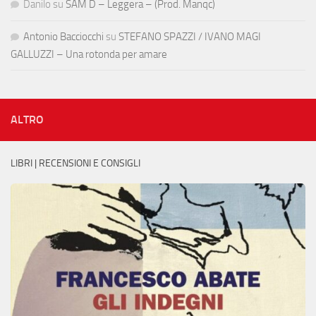
Danilo
su
SAM D – Leggera – (Prod. Manqc)
Antonio Bacciocchi
su
STEFANO SPAZZI / IVANO MAGI
GALLUZZI – Una rotonda per amare
ALTRO
LIBRI | RECENSIONI E CONSIGLI