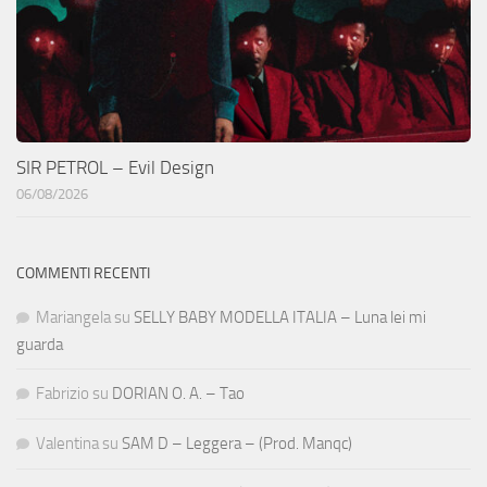
SIR PETROL – Evil Design
06/08/2026
COMMENTI RECENTI
Mariangela
su
SELLY BABY MODELLA ITALIA – Luna lei mi
guarda
Fabrizio
su
DORIAN O. A. – Tao
Valentina
su
SAM D – Leggera – (Prod. Manqc)