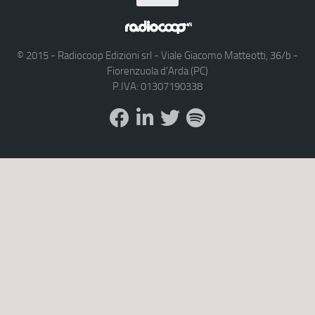
© 2015 - Radiocoop Edizioni srl - Viale Giacomo Matteotti, 36/b -
Fiorenzuola d'Arda (PC)
P.IVA: 01307190338