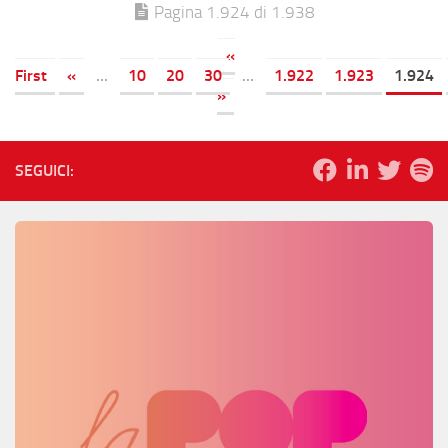
Pagina 1.924 di 1.938
«
First
«
...
10
20
30
...
1.922
1.923
1.924
»
SEGUICI: