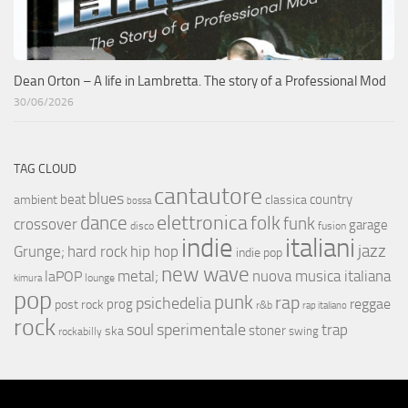
Dean Orton – A life in Lambretta. The story of a Professional Mod
30/06/2026
TAG CLOUD
cantautore
blues
beat
country
ambient
classica
bossa
elettronica
dance
folk
funk
crossover
garage
fusion
disco
indie
italiani
jazz
hip hop
Grunge;
hard rock
indie pop
new wave
metal;
nuova musica italiana
laPOP
lounge
kimura
pop
punk
rap
psichedelia
reggae
prog
post rock
r&b
rap italiano
rock
soul
sperimentale
trap
stoner
ska
swing
rockabilly