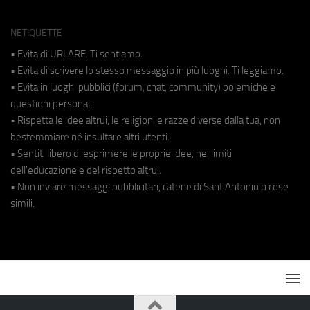
NETIQUETTE
• Evita di URLARE. Ti sentiamo.
• Evita di scrivere lo stesso messaggio in più luoghi. Ti leggiamo.
• Evita in luoghi pubblici (forum, chat, community) polemiche e
questioni personali.
• Rispetta le idee altrui, le religioni e razze diverse dalla tua, non
bestemmiare né insultare altri utenti.
• Sentiti libero di esprimere le proprie idee, nei limiti
dell'educazione e del rispetto altrui.
• Non inviare messaggi pubblicitari, catene di Sant'Antonio o cose
simili.