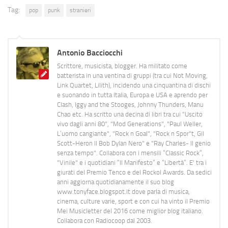
Tag:
pop
punk
stranieri
Antonio Bacciocchi
Scrittore, musicista, blogger. Ha militato come
batterista in una ventina di gruppi (tra cui Not Moving,
Link Quartet, Lilith), incidendo una cinquantina di dischi
e suonando in tutta Italia, Europa e USA e aprendo per
Clash, Iggy and the Stooges, Johnny Thunders, Manu
Chao etc. Ha scritto una decina di libri tra cui "Uscito
vivo dagli anni 80", "Mod Generations", "Paul Weller,
L’uomo cangiante", "Rock n Goal", "Rock n Spor"t, Gil
Scott-Heron Il Bob Dylan Nero" e "Ray Charles- Il genio
senza tempo". Collabora con i mensili “Classic Rock”,
"Vinile" e i quotidiani “Il Manifesto” e “Libertà”. E' tra i
giurati del Premio Tenco e del Rockol Awards. Da sedici
anni aggiorna quotidianamente il suo blog
www.tonyface.blogspot.it dove parla di musica,
cinema, culture varie, sport e con cui ha vinto il Premio
Mei Musicletter del 2016 come miglior blog italiano.
Collabora con Radiocoop dal 2003.