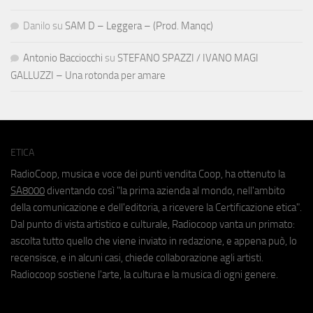
Danilo
su
SAM D – Leggera – (Prod. Manqc)
Antonio Bacciocchi
su
STEFANO SPAZZI / IVANO MAGI
GALLUZZI – Una rotonda per amare
ETICA
RadioCoop, musica e voce dei punti vendita Coop, ha ottenuto la
SA8000
diventando così "la prima azienda al mondo, nell'ambito
della comunicazione e dell'editoria, a ricevere la Certificazione etica".
Dal punto di vista artistico e culturale, Radiocoop vanta un primato:
ascolta tutto quello che viene inviato in redazione, e appena può, lo
recensisce, e in alcuni casi, chiede collaborazione agli artisti.
Radiocoop sostiene l'arte, la cultura e la musica di ogni genere.