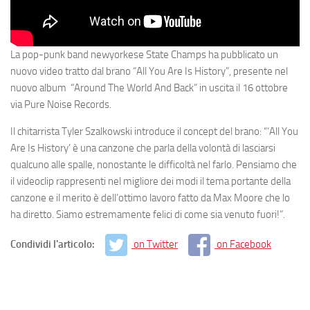
La pop-punk band newyorkese
State Champs
ha pubblicato un
nuovo video tratto dal brano
“All You Are Is History”
, presente nel
nuovo album
“Around The World And Back”
in uscita il
16 ottobre
via
Pure Noise Records
.
Il chitarrista
Tyler Szalkowski
introduce il concept del brano:
“‘All You
Are Is History’ è una canzone che parla della volontà di lasciarsi
qualcuno alle spalle, nonostante le difficoltà nel farlo. Pensiamo che
il videoclip rappresenti nel migliore dei modi il tema portante della
canzone e il merito è dell’ottimo lavoro fatto da Max Moore che lo
ha diretto. Siamo estremamente felici di come sia venuto fuori!”.
Condividi l'articolo:
on Twitter
on Facebook