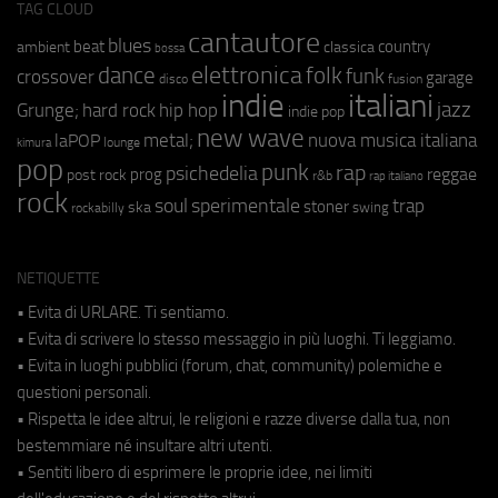
TAG CLOUD
cantautore
blues
beat
country
ambient
classica
bossa
elettronica
dance
folk
funk
crossover
garage
fusion
disco
indie
italiani
jazz
hip hop
Grunge;
hard rock
indie pop
new wave
metal;
nuova musica italiana
laPOP
lounge
kimura
pop
punk
rap
psichedelia
reggae
prog
post rock
r&b
rap italiano
rock
soul
sperimentale
trap
stoner
ska
swing
rockabilly
NETIQUETTE
• Evita di URLARE. Ti sentiamo.
• Evita di scrivere lo stesso messaggio in più luoghi. Ti leggiamo.
• Evita in luoghi pubblici (forum, chat, community) polemiche e
questioni personali.
• Rispetta le idee altrui, le religioni e razze diverse dalla tua, non
bestemmiare né insultare altri utenti.
• Sentiti libero di esprimere le proprie idee, nei limiti