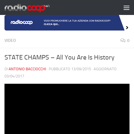
Salta al contenuto
VIDEO
0
STATE CHAMPS – All You Are Is History
DI
ANTONIO BACCIOCCHI
· PUBBLICATO
13/09/2015
· AGGIORNATO
03/04/2017