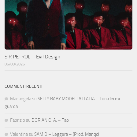
SIR PETROL – Evil Design
06/08/2026
COMMENTI RECENTI
Mariangela
su
SELLY BABY MODELLA ITALIA – Luna lei mi
guarda
Fabrizio
su
DORIAN O. A. – Tao
Valentina
su
SAM D – Leggera – (Prod. Manqc)