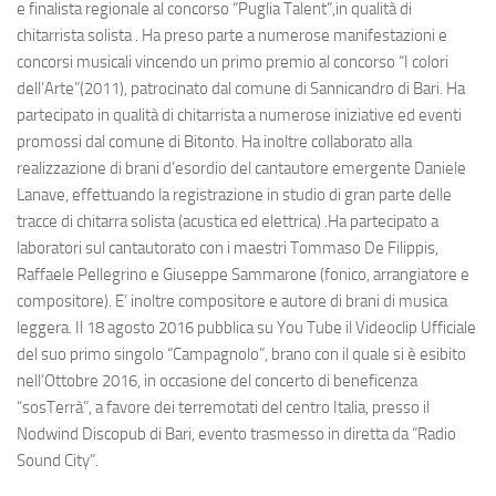
e finalista regionale al concorso “Puglia Talent”,in qualità di
chitarrista solista . Ha preso parte a numerose manifestazioni e
concorsi musicali vincendo un primo premio al concorso “I colori
dell’Arte”(2011), patrocinato dal comune di Sannicandro di Bari. Ha
partecipato in qualità di chitarrista a numerose iniziative ed eventi
promossi dal comune di Bitonto. Ha inoltre collaborato alla
realizzazione di brani d’esordio del cantautore emergente Daniele
Lanave, effettuando la registrazione in studio di gran parte delle
tracce di chitarra solista (acustica ed elettrica) .Ha partecipato a
laboratori sul cantautorato con i maestri Tommaso De Filippis,
Raffaele Pellegrino e Giuseppe Sammarone (fonico, arrangiatore e
compositore). E’ inoltre compositore e autore di brani di musica
leggera. Il 18 agosto 2016 pubblica su You Tube il Videoclip Ufficiale
del suo primo singolo “Campagnolo”, brano con il quale si è esibito
nell’Ottobre 2016, in occasione del concerto di beneficenza
“sosTerrà”, a favore dei terremotati del centro Italia, presso il
Nodwind Discopub di Bari, evento trasmesso in diretta da “Radio
Sound City”.