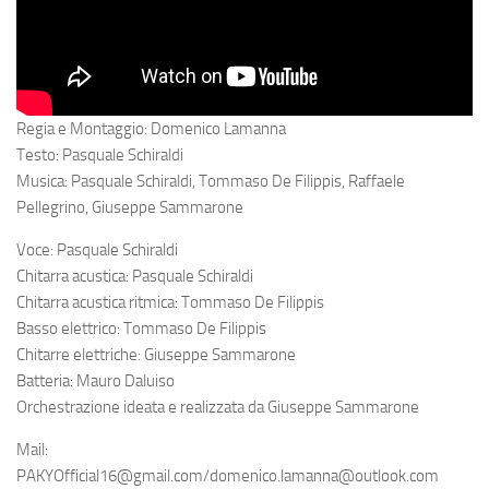
Regia e Montaggio: Domenico Lamanna
Testo: Pasquale Schiraldi
Musica: Pasquale Schiraldi, Tommaso De Filippis, Raffaele
Pellegrino, Giuseppe Sammarone
Voce: Pasquale Schiraldi
Chitarra acustica: Pasquale Schiraldi
Chitarra acustica ritmica: Tommaso De Filippis
Basso elettrico: Tommaso De Filippis
Chitarre elettriche: Giuseppe Sammarone
Batteria: Mauro Daluiso
Orchestrazione ideata e realizzata da Giuseppe Sammarone
Mail:
PAKYOfficial16@gmail.com/domenico.lamanna@outlook.com