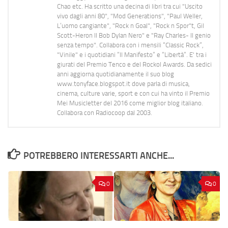
Chao etc. Ha scritto una decina di libri tra cui "Uscito
vivo dagli anni 80", "Mod Generations", "Paul Weller,
L’uomo cangiante", "Rock n Goal", "Rock n Spor"t, Gil
Scott-Heron Il Bob Dylan Nero" e "Ray Charles- Il genio
senza tempo". Collabora con i mensili “Classic Rock”,
"Vinile" e i quotidiani “Il Manifesto” e “Libertà”. E' tra i
giurati del Premio Tenco e del Rockol Awards. Da sedici
anni aggiorna quotidianamente il suo blog
www.tonyface.blogspot.it dove parla di musica,
cinema, culture varie, sport e con cui ha vinto il Premio
Mei Musicletter del 2016 come miglior blog italiano.
Collabora con Radiocoop dal 2003.
POTREBBERO INTERESSARTI ANCHE...
0
0