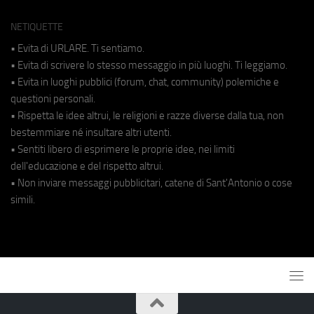
NETIQUETTE
• Evita di URLARE. Ti sentiamo.
• Evita di scrivere lo stesso messaggio in più luoghi. Ti leggiamo.
• Evita in luoghi pubblici (forum, chat, community) polemiche e
questioni personali.
• Rispetta le idee altrui, le religioni e razze diverse dalla tua, non
bestemmiare né insultare altri utenti.
• Sentiti libero di esprimere le proprie idee, nei limiti
dell'educazione e del rispetto altrui.
• Non inviare messaggi pubblicitari, catene di Sant'Antonio o cose
simili.