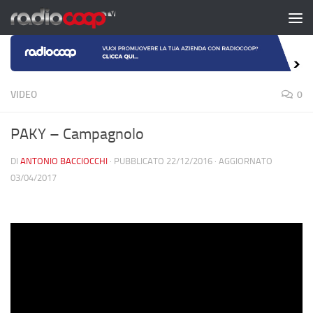
Salta al contenuto
VIDEO
0
PAKY – Campagnolo
DI
ANTONIO BACCIOCCHI
· PUBBLICATO
22/12/2016
· AGGIORNATO
03/04/2017