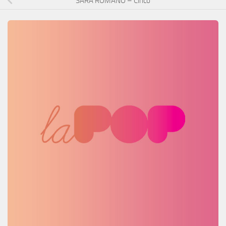
SARA ROMANO – Ciricò