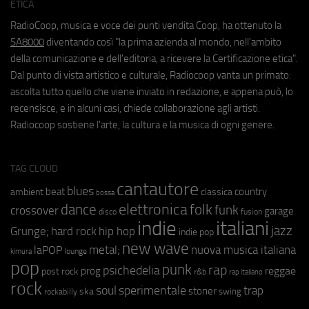
ETICA
RadioCoop, musica e voce dei punti vendita Coop, ha ottenuto la
SA8000
diventando così "la prima azienda al mondo, nell'ambito
della comunicazione e dell'editoria, a ricevere la Certificazione etica".
Dal punto di vista artistico e culturale, Radiocoop vanta un primato:
ascolta tutto quello che viene inviato in redazione, e appena può, lo
recensisce, e in alcuni casi, chiede collaborazione agli artisti.
Radiocoop sostiene l'arte, la cultura e la musica di ogni genere.
TAG CLOUD
cantautore
blues
beat
country
ambient
classica
bossa
elettronica
dance
folk
funk
crossover
garage
fusion
disco
indie
italiani
jazz
hip hop
Grunge;
hard rock
indie pop
new wave
metal;
nuova musica italiana
laPOP
lounge
kimura
pop
punk
rap
psichedelia
reggae
prog
post rock
r&b
rap italiano
rock
soul
sperimentale
trap
stoner
ska
swing
rockabilly