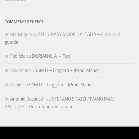
COMMENTI RECENTI
Mariangela
su
SELLY BABY MODELLA ITALIA – Luna lei mi
guarda
Fabrizio
su
DORIAN O. A. – Tao
Valentina
su
SAM D – Leggera – (Prod. Manqc)
Danilo
su
SAM D – Leggera – (Prod. Manqc)
Antonio Bacciocchi
su
STEFANO SPAZZI / IVANO MAGI
GALLUZZI – Una rotonda per amare