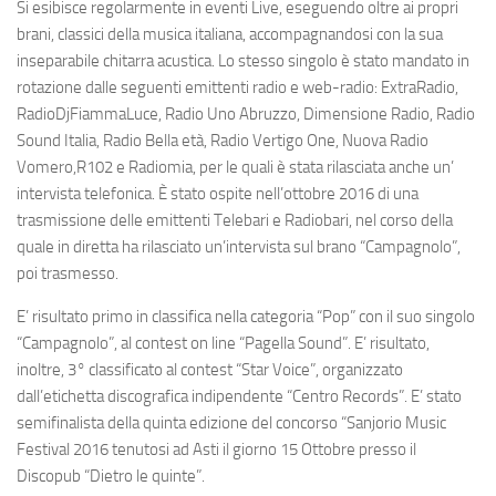
Si esibisce regolarmente in eventi Live, eseguendo oltre ai propri
brani, classici della musica italiana, accompagnandosi con la sua
inseparabile chitarra acustica. Lo stesso singolo è stato mandato in
rotazione dalle seguenti emittenti radio e web-radio: ExtraRadio,
RadioDjFiammaLuce, Radio Uno Abruzzo, Dimensione Radio, Radio
Sound Italia, Radio Bella età, Radio Vertigo One, Nuova Radio
Vomero,R102 e Radiomia, per le quali è stata rilasciata anche un’
intervista telefonica. È stato ospite nell’ottobre 2016 di una
trasmissione delle emittenti Telebari e Radiobari, nel corso della
quale in diretta ha rilasciato un’intervista sul brano “Campagnolo”,
poi trasmesso.
E’ risultato primo in classifica nella categoria “Pop” con il suo singolo
“Campagnolo”, al contest on line “Pagella Sound”. E’ risultato,
inoltre, 3° classificato al contest “Star Voice”, organizzato
dall’etichetta discografica indipendente “Centro Records”. E’ stato
semifinalista della quinta edizione del concorso “Sanjorio Music
Festival 2016 tenutosi ad Asti il giorno 15 Ottobre presso il
Discopub “Dietro le quinte”.