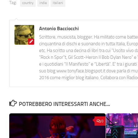
Tag:
country
indie
italiani
Antonio Bacciocchi
Scrittore, musicista, blogger. Ha militato come batter
cinquantina di dischi e suonando in tutta Italia, E
etc. Ha scritto una decina di libri tra cui "Uscito viv
"Rock n Spor"t, Gil Scott-Heron Il Bob Dylan Nero" e "
e i quotidiani “Il Manifesto” e “Libertà”. E' tra i gi
suo blog www.tonyface.blogspot.it dove parla di music
2016 come miglior blog italiano. Collabora con Radi
POTREBBERO INTERESSARTI ANCHE...
0