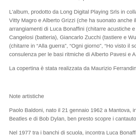
L’album, prodotto da
Long Digital Playing Srls
in col
Vitty Magro
e
Alberto Grizzi
(che ha suonato anche il 
arrangiamenti di
Luca Bonaffini
(chitarre acustiche e
Cangelosi
(batteria),
Giancarlo Zucchi
(tastiere e Wur
(chitarre in “Alla guerra”, “Ogni giorno”, “Ho visto il s
consulenza per le basi ritmiche di
Alberto Pavesi
e
A
La copertina è stata realizzata da
Maurizio Ferrandin
Note artistiche
Paolo Baldoni
, nato il 21 gennaio 1962 a Mantova, in
Beatles e di Bob Dylan, ben presto scopre i cantautori 
Nel 1977 tra i banchi di scuola, incontra
Luca Bonaffi