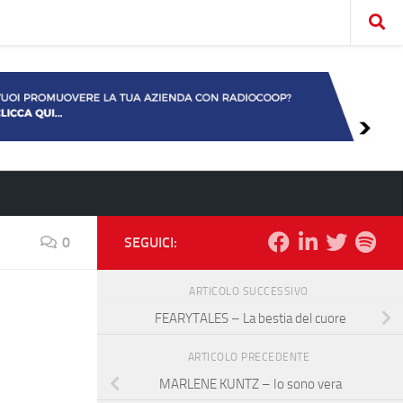
0
SEGUICI:
ARTICOLO SUCCESSIVO
FEARYTALES – La bestia del cuore
ARTICOLO PRECEDENTE
MARLENE KUNTZ – Io sono vera