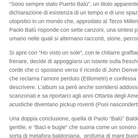
“
Sono sempre stato Puerto Balù
”, un titolo apparent
dichiarazione di esistenza di un tempo e di uno spaz
utopistici in un mondo che, approdato al Terzo Mille
Paolo Balù risponde con sette canzoni, una sintesi pr
umano nelle quali si alternano racconti, storie, percors
Si apre con
“Ho visto un sole”
, con le chitarre graffia
frenare, decide di appoggiarsi un istante sulla fresc
corde che ci spostano verso il ricordo di John Denve
che reclama l’amore perduto (
Etilometri
) e confessa
descrivere. L’album sa però anche sorridersi addoss
scanzonati e sa riportarci agli anni Ottanta degli Ame
acustiche diventano pickup roventi (
Puoi nascondert
Una doppia conclusione, quella di
Paolo “Balù” Bald
gentile, e
“Baci e bugie”
che suona come un sonoro ad
sorta di metafora baldoniana, profuma di mare buono