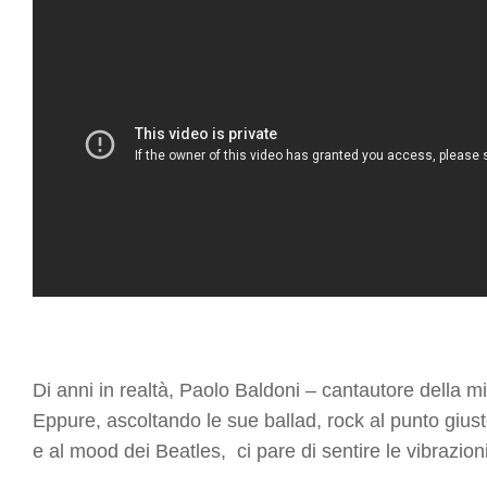
Di anni in realtà,
Paolo Baldoni
– cantautore della mig
Eppure, ascoltando le sue ballad, rock al punto giu
e al mood dei Beatles, ci pare di sentire le vibrazion