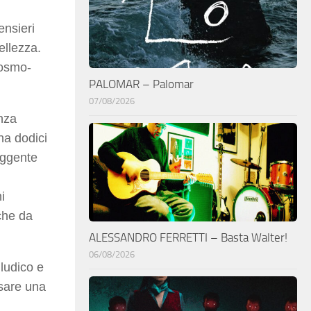
ensieri
ellezza.
cosmo-
PALOMAR – Palomar
07/08/2026
nza
na dodici
uggente
i
 che da
ALESSANDRO FERRETTI – Basta Walter!
06/08/2026
 ludico e
sare una