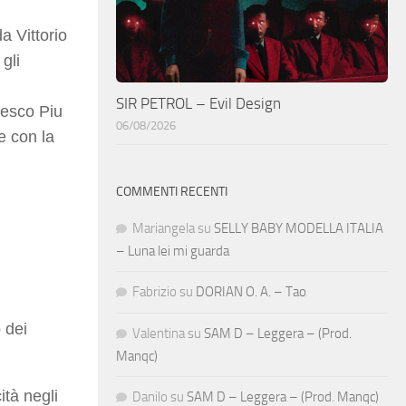
 da
Vittorio
gli
SIR PETROL – Evil Design
esco Piu
06/08/2026
 e con la
COMMENTI RECENTI
Mariangela
su
SELLY BABY MODELLA ITALIA
– Luna lei mi guarda
Fabrizio
su
DORIAN O. A. – Tao
 dei
Valentina
su
SAM D – Leggera – (Prod.
Manqc)
tà negli
Danilo
su
SAM D – Leggera – (Prod. Manqc)