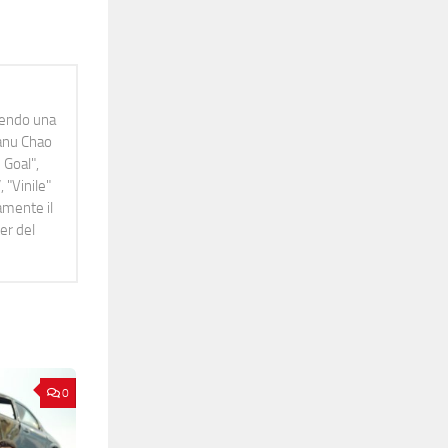
idendo una
Manu Chao
 Goal",
 "Vinile"
namente il
er del
0