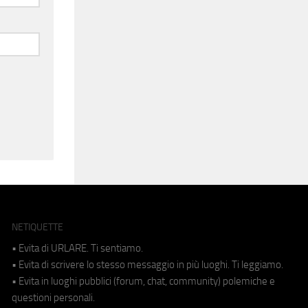
NETIQUETTE
• Evita di URLARE. Ti sentiamo.
• Evita di scrivere lo stesso messaggio in più luoghi. Ti leggiamo.
• Evita in luoghi pubblici (forum, chat, community) polemiche e
questioni personali.