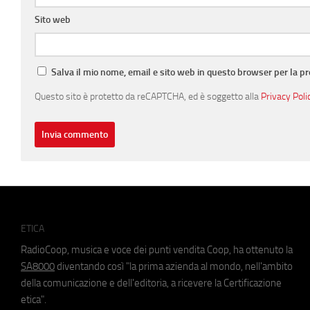
Sito web
Salva il mio nome, email e sito web in questo browser per la 
Questo sito è protetto da reCAPTCHA, ed è soggetto alla
Privacy Poli
ETICA
RadioCoop, musica e voce dei punti vendita Coop, ha ottenuto la
SA8000
diventando così "la prima azienda al mondo, nell'ambito
della comunicazione e dell'editoria, a ricevere la Certificazione
etica".