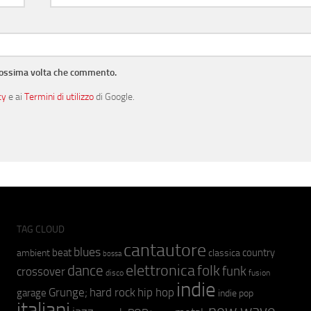
prossima volta che commento.
cy
e ai
Termini di utilizzo
di Google.
TAG CLOUD
cantautore
blues
beat
country
ambient
classica
bossa
elettronica
dance
folk
funk
crossover
fusion
disco
indie
hip hop
Grunge;
hard rock
garage
indie pop
italiani