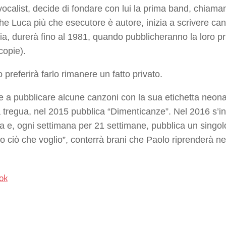
vocalist, decide di fondare con lui la prima band, chiama
 che Luca più che esecutore è autore, inizia a scrivere ca
cizia, durerà fino al 1981, quando pubblicheranno la loro p
copie).
 preferirà farlo rimanere un fatto privato.
ce a pubblicare alcune canzoni con la sua etichetta neona
 tregua, nel 2015 pubblica
“Dimenticanze”
. Nel 2016 s’i
ca e, ogni settimana per 21 settimane, pubblica un singol
o ciò che voglio”
, conterrà brani che Paolo riprenderà ne
ok