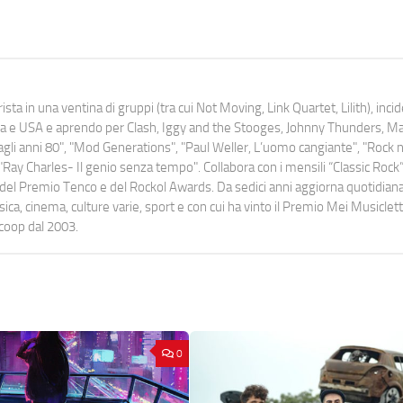
ista in una ventina di gruppi (tra cui Not Moving, Link Quartet, Lilith), inc
uropa e USA e aprendo per Clash, Iggy and the Stooges, Johnny Thunders, 
o dagli anni 80", "Mod Generations", "Paul Weller, L’uomo cangiante", "Rock n
Ray Charles- Il genio senza tempo". Collabora con i mensili “Classic Rock”,
urati del Premio Tenco e del Rockol Awards. Da sedici anni aggiorna quotidia
a, cinema, culture varie, sport e con cui ha vinto il Premio Mei Musiclett
ocoop dal 2003.
0