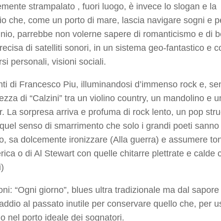
emente strampalato , fuori luogo, è invece lo slogan e la
io che, come un porto di mare, lascia navigare sogni e p
nnio, parrebbe non volerne sapere di romanticismo e di b
ecisa di satelliti sonori, in un sistema geo-fantastico e 
i personali, visioni sociali.
nti di
Francesco Piu
, illuminandosi d’immenso rock e, se
hezza di
“Calzini”
tra un violino country, un mandolino e u
r. La sorpresa arriva e profuma di rock lento, un pop str
 quel senso di smarrimento che solo i grandi poeti sanno
o, sa dolcemente ironizzare (
Alla guerra
) e assumere ton
rica o di Al Stewart con quelle chitarre plettrate e calde
i
)
oni
:
“Ogni giorno”
, blues ultra tradizionale ma dal sapore
dio al passato inutile per conservare quello che, per u
 nel porto ideale dei sognatori.