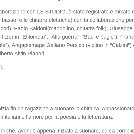
laborazione con
LS STUDIO
, è stato registrato e mixato
basso e le chitarre elettriche) con la collaborazione per 
 cori),
Paolo Baldoni
(mandolino, chitarra folk),
Giuseppe
litzer in “Etilometri”, “Alla guerra”, “Baci e bugie”),
Franc
ole”),
Angapiemage Galiano Persico
(violino in “Calzini”)
lberto Alvin Pianori
.
i
.
izia fin da ragazzino a suonare la chitarra. Appassionato
italiani e l’amore per la poesia e la letteratura.
ni
che, avendo appena iniziato a suonare, cerca complici