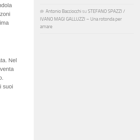
ndola
Antonio Bacciocchi
su
STEFANO SPAZZI /
nzoni
IVANO MAGI GALLUZZI – Una rotonda per
rima
amare
ta. Nel
nventa
o.
i suoi