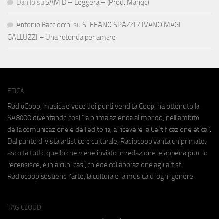
Danilo
su
SAM D – Leggera – (Prod. Manqc)
Antonio Bacciocchi
su
STEFANO SPAZZI / IVANO MAGI
GALLUZZI – Una rotonda per amare
ETICA
RadioCoop, musica e voce dei punti vendita Coop, ha ottenuto la
SA8000
diventando così "la prima azienda al mondo, nell'ambito
della comunicazione e dell'editoria, a ricevere la Certificazione etica".
Dal punto di vista artistico e culturale, Radiocoop vanta un primato:
ascolta tutto quello che viene inviato in redazione, e appena può, lo
recensisce, e in alcuni casi, chiede collaborazione agli artisti.
Radiocoop sostiene l'arte, la cultura e la musica di ogni genere.
TAG CLOUD