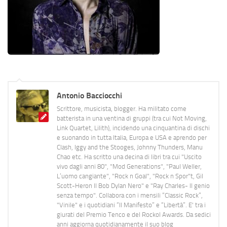
Antonio Bacciocchi
Scrittore, musicista, blogger. Ha militato come
batterista in una ventina di gruppi (tra cui Not Moving,
Link Quartet, Lilith), incidendo una cinquantina di dischi
e suonando in tutta Italia, Europa e USA e aprendo per
Clash, Iggy and the Stooges, Johnny Thunders, Manu
Chao etc. Ha scritto una decina di libri tra cui "Uscito
vivo dagli anni 80", "Mod Generations", "Paul Weller,
L’uomo cangiante", "Rock n Goal", "Rock n Spor"t, Gil
Scott-Heron Il Bob Dylan Nero" e "Ray Charles- Il genio
senza tempo". Collabora con i mensili “Classic Rock”,
"Vinile" e i quotidiani “Il Manifesto” e “Libertà”. E' tra i
giurati del Premio Tenco e del Rockol Awards. Da sedici
anni aggiorna quotidianamente il suo blog