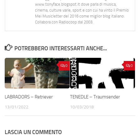
www.tonyface.blogspot.it dove parla di musica,
cinema, culture varie, sport e con cui ha vinto il Premio
Mei Musicletter del 2016 come miglior blog italiano.
Collabora con Radiocoop dal 2003.
POTREBBERO INTERESSARTI ANCHE...
0
0
LABRADORS – Retriever
TENEDLE – Traumsender
13/01/2022
10/03/2018
LASCIA UN COMMENTO