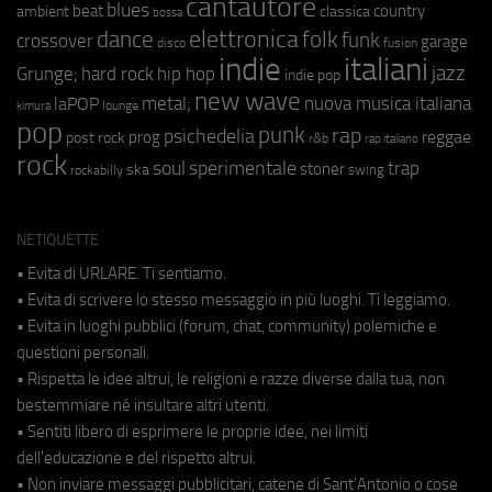
cantautore
blues
beat
country
ambient
classica
bossa
elettronica
dance
folk
funk
crossover
garage
fusion
disco
indie
italiani
jazz
hip hop
Grunge;
hard rock
indie pop
new wave
metal;
nuova musica italiana
laPOP
lounge
kimura
pop
punk
rap
psichedelia
reggae
prog
post rock
r&b
rap italiano
rock
soul
sperimentale
trap
stoner
ska
swing
rockabilly
NETIQUETTE
• Evita di URLARE. Ti sentiamo.
• Evita di scrivere lo stesso messaggio in più luoghi. Ti leggiamo.
• Evita in luoghi pubblici (forum, chat, community) polemiche e
questioni personali.
• Rispetta le idee altrui, le religioni e razze diverse dalla tua, non
bestemmiare né insultare altri utenti.
• Sentiti libero di esprimere le proprie idee, nei limiti
dell'educazione e del rispetto altrui.
• Non inviare messaggi pubblicitari, catene di Sant'Antonio o cose