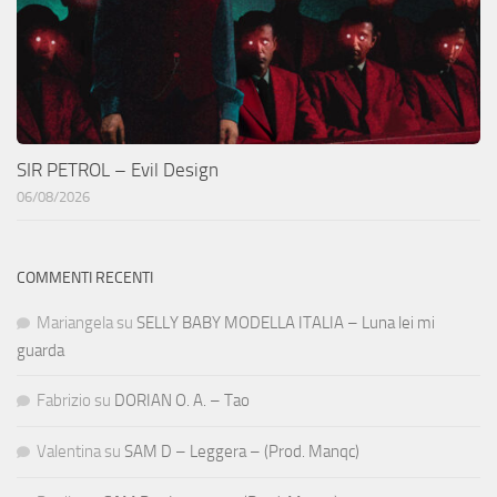
SIR PETROL – Evil Design
06/08/2026
COMMENTI RECENTI
Mariangela
su
SELLY BABY MODELLA ITALIA – Luna lei mi
guarda
Fabrizio
su
DORIAN O. A. – Tao
Valentina
su
SAM D – Leggera – (Prod. Manqc)