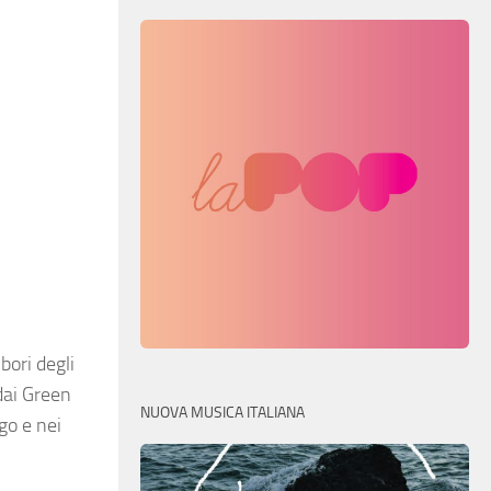
bori degli
 dai Green
NUOVA MUSICA ITALIANA
go e nei