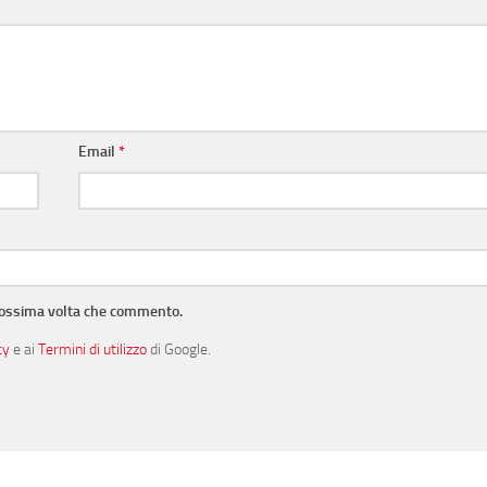
Email
*
prossima volta che commento.
cy
e ai
Termini di utilizzo
di Google.