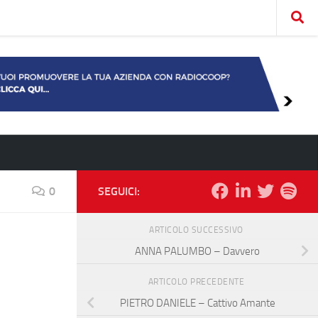
0
SEGUICI:
ARTICOLO SUCCESSIVO
ANNA PALUMBO – Davvero
ARTICOLO PRECEDENTE
PIETRO DANIELE – Cattivo Amante