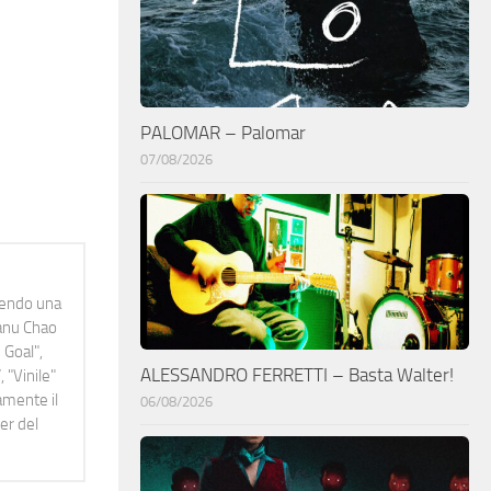
PALOMAR – Palomar
07/08/2026
idendo una
Manu Chao
 Goal",
ALESSANDRO FERRETTI – Basta Walter!
 "Vinile"
namente il
06/08/2026
er del