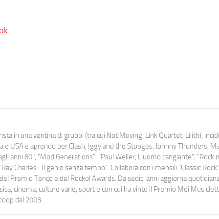
ok
ista in una ventina di gruppi (tra cui Not Moving, Link Quartet, Lilith), inc
uropa e USA e aprendo per Clash, Iggy and the Stooges, Johnny Thunders, 
o dagli anni 80", "Mod Generations", "Paul Weller, L’uomo cangiante", "Rock n
Ray Charles- Il genio senza tempo". Collabora con i mensili “Classic Rock”,
urati del Premio Tenco e del Rockol Awards. Da sedici anni aggiorna quotidia
a, cinema, culture varie, sport e con cui ha vinto il Premio Mei Musiclett
ocoop dal 2003.