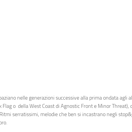
paziano nelle generazioni successive alla prima ondata agli al
ack Flag o della West Coast di Agnostic Front e Minor Threat),
itmi serratissimi, melodie che ben si incastrano negli stop&
oro.