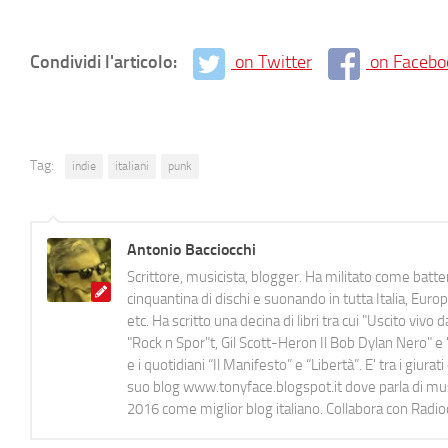
Condividi l'articolo:
on Twitter
on Facebo
Tag:
indie
italiani
punk
Antonio Bacciocchi
Scrittore, musicista, blogger. Ha militato come batter
cinquantina di dischi e suonando in tutta Italia, E
etc. Ha scritto una decina di libri tra cui "Uscito viv
"Rock n Spor"t, Gil Scott-Heron Il Bob Dylan Nero" e "
e i quotidiani “Il Manifesto” e “Libertà”. E' tra i gi
suo blog www.tonyface.blogspot.it dove parla di music
2016 come miglior blog italiano. Collabora con Radi