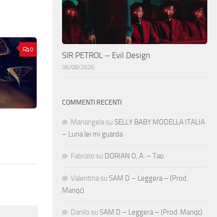
0
SIR PETROL – Evil Design
06/08/2026
COMMENTI RECENTI
Mariangela
su
SELLY BABY MODELLA ITALIA
– Luna lei mi guarda
Fabrizio
su
DORIAN O. A. – Tao
Valentina
su
SAM D – Leggera – (Prod.
Manqc)
Danilo
su
SAM D – Leggera – (Prod. Manqc)