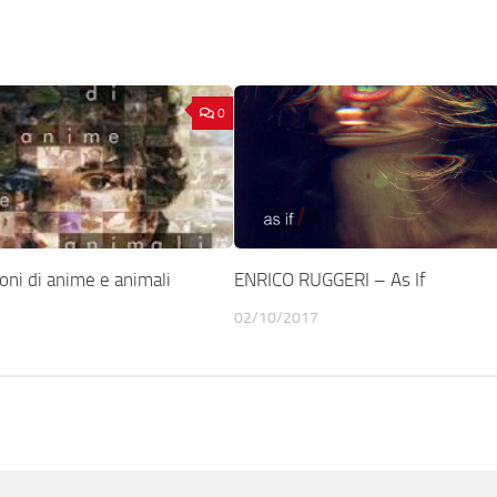
0
ni di anime e animali
ENRICO RUGGERI – As If
02/10/2017