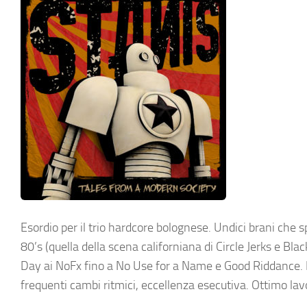
Esordio per il trio hardcore bolognese. Undici brani che s
80’s (quella della scena californiana di Circle Jerks e Bl
Day ai NoFx fino a No Use for a Name e Good Riddance. R
frequenti cambi ritmici, eccellenza esecutiva. Ottimo lav