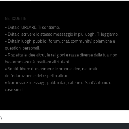
NETIQUETTE
• Evita di URLARE. Ti sentiamo.
• Evita di scrivere lo stesso messaggio in più luoghi. Ti leggiamo.
• Evita in luoghi pubblici (forum, chat, community) polemiche e
questioni personali.
• Rispetta le idee altrui, le religioni e razze diverse dalla tua, non
bestemmiare né insultare altri utenti.
• Sentiti libero di esprimere le proprie idee, nei limiti
dell'educazione e del rispetto altrui.
• Non inviare messaggi pubblicitari, catene di Sant'Antonio o
cose simili.
cy