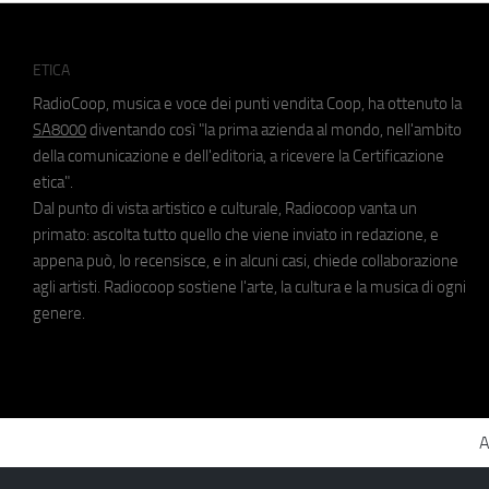
ETICA
RadioCoop, musica e voce dei punti vendita Coop, ha ottenuto la
SA8000
diventando così "la prima azienda al mondo, nell'ambito
della comunicazione e dell'editoria, a ricevere la Certificazione
etica".
Dal punto di vista artistico e culturale, Radiocoop vanta un
primato: ascolta tutto quello che viene inviato in redazione, e
appena può, lo recensisce, e in alcuni casi, chiede collaborazione
agli artisti. Radiocoop sostiene l'arte, la cultura e la musica di ogni
genere.
A