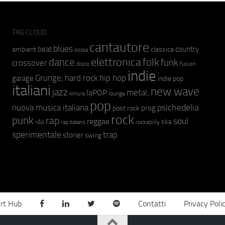
TAG CLOUD
cantautore
blues
beat
country
ambient
classica
bossa
elettronica
dance
folk
funk
crossover
fusion
disco
indie
hip hop
Grunge;
hard rock
garage
indie pop
italiani
new wave
jazz
metal;
laPOP
lounge
kimura
pop
psichedelia
nuova musica italiana
prog
post rock
rock
punk
rap
soul
reggae
ska
r&b
rockabilly
rap italiano
sperimentale
trap
stoner
swing
rt Hub
Contatti
Privacy Poli