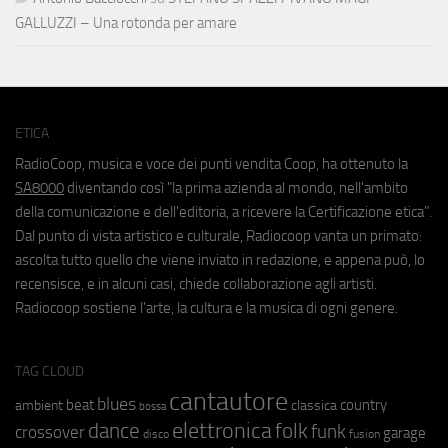
GALLUZZI – Una rotonda per amare
ETICA
RadioCoop, musica e voce dei punti vendita Coop, ha ottenuto la
SA8000
diventando così "la prima azienda al mondo, nell'ambito
della comunicazione e dell'editoria, a ricevere la Certificazione etica".
Dal punto di vista artistico e culturale, Radiocoop vanta un primato:
ascolta tutto quello che viene inviato in redazione, e appena può, lo
recensisce, e in alcuni casi, chiede collaborazione agli artisti.
Radiocoop sostiene l'arte, la cultura e la musica di ogni genere.
TAG CLOUD
cantautore
blues
beat
country
ambient
classica
bossa
elettronica
dance
folk
funk
crossover
garage
fusion
disco