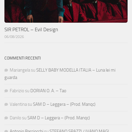
SIR PETROL – Evil Design
06/08/2026
COMMENTI RECENTI
Mariangela
su
SELLY BABY MODELLA ITALIA – Luna lei mi
guarda
Fabrizio
su
DORIAN O. A. – Tao
Valentina
su
SAM D – Leggera – (Prod. Manqc)
Danilo
su
SAM D – Leggera – (Prod. Manqc)
Antonio Bacciocchi
su
STEFANO SPAZZI / IVANO MAGI