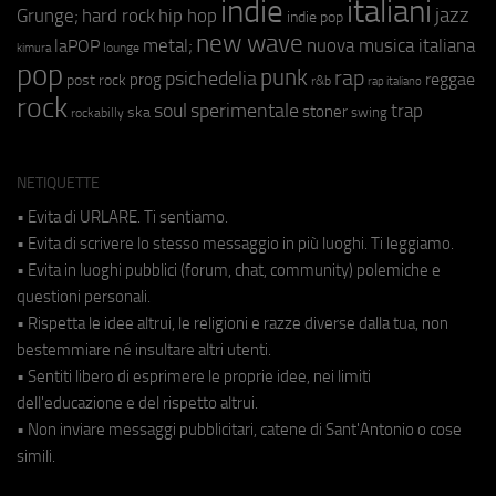
indie
italiani
jazz
hip hop
Grunge;
hard rock
indie pop
new wave
metal;
nuova musica italiana
laPOP
lounge
kimura
pop
punk
rap
psichedelia
reggae
prog
post rock
r&b
rap italiano
rock
soul
sperimentale
trap
stoner
ska
swing
rockabilly
NETIQUETTE
• Evita di URLARE. Ti sentiamo.
• Evita di scrivere lo stesso messaggio in più luoghi. Ti leggiamo.
• Evita in luoghi pubblici (forum, chat, community) polemiche e
questioni personali.
• Rispetta le idee altrui, le religioni e razze diverse dalla tua, non
bestemmiare né insultare altri utenti.
• Sentiti libero di esprimere le proprie idee, nei limiti
dell'educazione e del rispetto altrui.
• Non inviare messaggi pubblicitari, catene di Sant'Antonio o cose
simili.