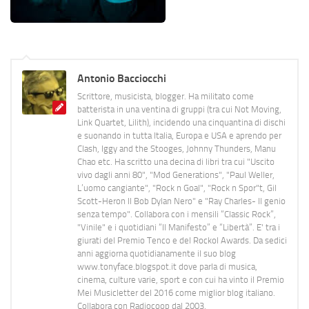
Antonio Bacciocchi
Scrittore, musicista, blogger. Ha militato come
batterista in una ventina di gruppi (tra cui Not Moving,
Link Quartet, Lilith), incidendo una cinquantina di dischi
e suonando in tutta Italia, Europa e USA e aprendo per
Clash, Iggy and the Stooges, Johnny Thunders, Manu
Chao etc. Ha scritto una decina di libri tra cui "Uscito
vivo dagli anni 80", "Mod Generations", "Paul Weller,
L’uomo cangiante", "Rock n Goal", "Rock n Spor"t, Gil
Scott-Heron Il Bob Dylan Nero" e "Ray Charles- Il genio
senza tempo". Collabora con i mensili “Classic Rock”,
"Vinile" e i quotidiani “Il Manifesto” e “Libertà”. E' tra i
giurati del Premio Tenco e del Rockol Awards. Da sedici
anni aggiorna quotidianamente il suo blog
www.tonyface.blogspot.it dove parla di musica,
cinema, culture varie, sport e con cui ha vinto il Premio
Mei Musicletter del 2016 come miglior blog italiano.
Collabora con Radiocoop dal 2003.