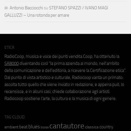
Antonio Bacciocchi
su
STEFANO SPAZZI / IVANO MAGI
GALLUZZI – Una rotonda per amare
ETICA
RadioCoop, musica e voce dei punti vendita Coop, ha ottenuto la
SA8000
diventando così "la prima azienda al mondo, nell'ambito
della comunicazione e dell'editoria, a ricevere la Certificazione etica".
Dal punto di vista artistico e culturale, Radiocoop vanta un primato:
ascolta tutto quello che viene inviato in redazione, e appena può, lo
recensisce, e in alcuni casi, chiede collaborazione agli artisti.
Radiocoop sostiene l'arte, la cultura e la musica di ogni genere.
TAG CLOUD
cantautore
blues
beat
country
ambient
classica
bossa