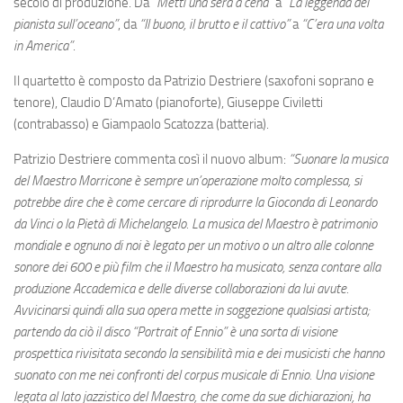
secolo di produzione. Da
“Metti una sera a cena”
a
“La leggenda del
pianista sull’oceano”
, da
“Il buono, il brutto e il cattivo”
a
“C’era una volta
in America”
.
Il quartetto è composto da Patrizio Destriere (saxofoni soprano e
tenore), Claudio D’Amato (pianoforte), Giuseppe Civiletti
(contrabasso) e Giampaolo Scatozza (batteria).
Patrizio Destriere commenta così il nuovo album:
“
Suonare la musica
del Maestro Morricone è sempre un’operazione molto complessa, si
potrebbe dire che è come cercare di riprodurre la Gioconda di Leonardo
da Vinci o la Pietà di Michelangelo. La musica del Maestro è patrimonio
mondiale e ognuno di noi è legato per un motivo o un altro alle colonne
sonore dei 600 e più film che il Maestro ha musicato, senza contare alla
produzione Accademica e delle diverse collaborazioni da lui avute.
Avvicinarsi quindi alla sua opera mette in soggezione qualsiasi artista;
partendo da ciò il disco “Portrait of Ennio” è una sorta di visione
prospettica rivisitata secondo la sensibilità mia e dei musicisti che hanno
suonato con me nei confronti del corpus musicale di Ennio. Una visione
legata al lato jazzistico del Maestro, che come da sue dichiarazioni, ha