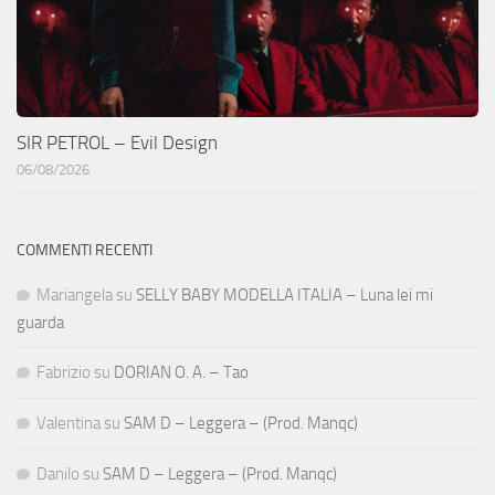
SIR PETROL – Evil Design
06/08/2026
COMMENTI RECENTI
Mariangela
su
SELLY BABY MODELLA ITALIA – Luna lei mi
guarda
Fabrizio
su
DORIAN O. A. – Tao
Valentina
su
SAM D – Leggera – (Prod. Manqc)
Danilo
su
SAM D – Leggera – (Prod. Manqc)