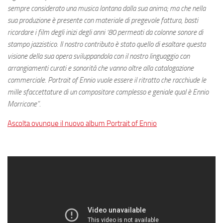
sempre considerato una musica lontana dalla sua anima; ma che nella
sua produzione è presente con materiale di pregevole fattura, basti
ricordare i film degli inizi degli anni ‘80 permeati da colonne sonore di
stampo jazzistico. Il nostro contributo è stato quello di esaltare questa
visione della sua opera sviluppandola con il nostro linguaggio con
arrangiamenti curati e sonorità che vanno oltre alla catalogazione
commerciale. Portrait of Ennio vuole essere il ritratto che racchiude le
mille sfaccettature di un compositore complesso e geniale qual è Ennio
Morricone”.
Ascolta ovunque il nuovo album Portrait of Ennio