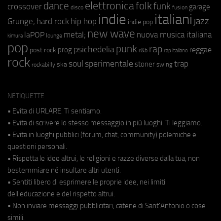
elettronica
dance
folk
funk
crossover
garage
fusion
disco
indie
italiani
jazz
hip hop
Grunge;
hard rock
indie pop
new wave
metal;
nuova musica italiana
laPOP
lounge
kimura
pop
punk
rap
psichedelia
reggae
prog
post rock
r&b
rap italiano
rock
soul
sperimentale
trap
stoner
ska
swing
rockabilly
NETIQUETTE
• Evita di URLARE. Ti sentiamo.
• Evita di scrivere lo stesso messaggio in più luoghi. Ti leggiamo.
• Evita in luoghi pubblici (forum, chat, community) polemiche e
questioni personali.
• Rispetta le idee altrui, le religioni e razze diverse dalla tua, non
bestemmiare né insultare altri utenti.
• Sentiti libero di esprimere le proprie idee, nei limiti
dell'educazione e del rispetto altrui.
• Non inviare messaggi pubblicitari, catene di Sant'Antonio o cose
simili.