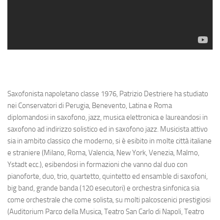
Saxofonista napoletano classe 1976, Patrizio Destriere ha studiato
nei Conservatori di Perugia, Benevento, Latina e Roma
diplomandosi in saxofono, jazz, musica elettronica e laureandosi in
saxofono ad indirizzo solistico ed in saxofono jazz. Musicista attivo
sia in ambito classico che moderno, si è esibito in molte città italiane
e straniere (Milano, Roma, Valencia, New York, Venezia, Malmo,
Ystadt ecc.), esibendosi in formazioni che vanno dal duo con
pianoforte, duo, trio, quartetto, quintetto ed ensamble di saxofoni,
big band, grande banda (120 esecutori) e orchestra sinfonica sia
come orchestrale che come solista, su molti palcoscenici prestigiosi
(Auditorium Parco della Musica, Teatro San Carlo di Napoli, Teatro