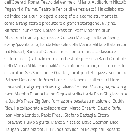
dell’Opera di Roma, Teatro dal Verme di Milano, Auditorium Niccolò
Paganini di Parma, Teatro la Fenice di Venezia ecc.). Ha collaborato
ed inciso per alcuni progetti discografici sia come strumentista,
come arrangiatore e produttore di generi eterogenei, (Argine,
Rifrazioni punk/rock, Doracor Passioni Post Moderne di un
Musicista Errante progressive, Conosci Mia Cugina Italian Swing
swing/jazz italiano, Banda Musicale della Marina Militare Italiana con
i cd Mozart, Banda all’Opera e Terre Lontane musica classica e
sinfonica, ecc.). Attualmente è orchestrale presso la Banda Centrale
della Marina Militare in qualità di saxofono soprano, con il quartetto
di saxofoni Xas Saxophone Quartet, con il quartetto jazz a suo nome
Patrizio Destriere BoProject con cui collabora il batterista Ettore
Fioravanti, nel gruppo di swing italiano Conosci Mia cugina, nelle big
band Mambo Puente Latino Orquestra diretta da Elvio Ghigliordini e
la Buddy’s Place Big Band formazione basata su musiche di Buddy
Rich. Ha collaborato e collabora con: Marco Grisanti, Claudio Rufa,
Jean Marie Londeix, Paolo Fresu, Stefano Battaglia, Ettore
Fioravanti, Fulvio Sigurtà, Marco Siniscalco, Dave Liebman, Dick
Halligan, Carla Marcotulli, Bruno Chevillon, Mike Aspinali, Rosario