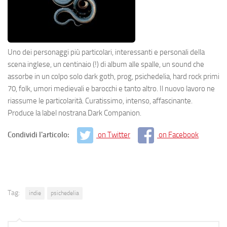
Uno dei personaggi più particolari, interessanti e personali della
scena inglese, un centinaio (!) di album alle spalle, un sound che
assorbe in un colpo solo dark goth, prog, psichedelia, hard rock primi
70, folk, umori medievali e barocchi e tanto altro. Il nuovo lavoro ne
riassume le particolarità. Curatissimo, intenso, affascinante.
Produce la label nostrana Dark Companion.
Condividi l'articolo:
on Twitter
on Facebook
Tag:
indie
psichedelia