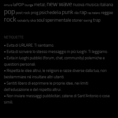
new wave
metal;
nuova musica italiana
laPOP
lounge
kimura
pop
punk
rap
psichedelia
reggae
prog
post rock
r&b
rap italiano
rock
soul
sperimentale
trap
stoner
ska
swing
rockabilly
NETIQUETTE
• Evita di URLARE. Ti sentiamo.
• Evita di scrivere lo stesso messaggio in più luoghi. Ti leggiamo.
• Evita in luoghi pubblici (forum, chat, community) polemiche e
questioni personali.
• Rispetta le idee altrui, le religioni e razze diverse dalla tua, non
bestemmiare né insultare altri utenti.
• Sentiti libero di esprimere le proprie idee, nei limiti
dell'educazione e del rispetto altrui.
• Non inviare messaggi pubblicitari, catene di Sant'Antonio o cose
simili.