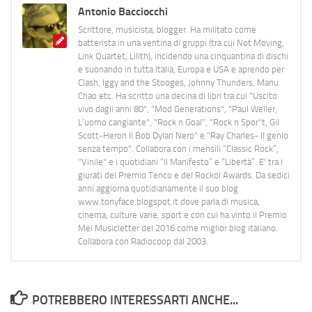
Antonio Bacciocchi
Scrittore, musicista, blogger. Ha militato come
batterista in una ventina di gruppi (tra cui Not Moving,
Link Quartet, Lilith), incidendo una cinquantina di dischi
e suonando in tutta Italia, Europa e USA e aprendo per
Clash, Iggy and the Stooges, Johnny Thunders, Manu
Chao etc. Ha scritto una decina di libri tra cui "Uscito
vivo dagli anni 80", "Mod Generations", "Paul Weller,
L’uomo cangiante", "Rock n Goal", "Rock n Spor"t, Gil
Scott-Heron Il Bob Dylan Nero" e "Ray Charles- Il genio
senza tempo". Collabora con i mensili “Classic Rock”,
"Vinile" e i quotidiani “Il Manifesto” e “Libertà”. E' tra i
giurati del Premio Tenco e del Rockol Awards. Da sedici
anni aggiorna quotidianamente il suo blog
www.tonyface.blogspot.it dove parla di musica,
cinema, culture varie, sport e con cui ha vinto il Premio
Mei Musicletter del 2016 come miglior blog italiano.
Collabora con Radiocoop dal 2003.
POTREBBERO INTERESSARTI ANCHE...