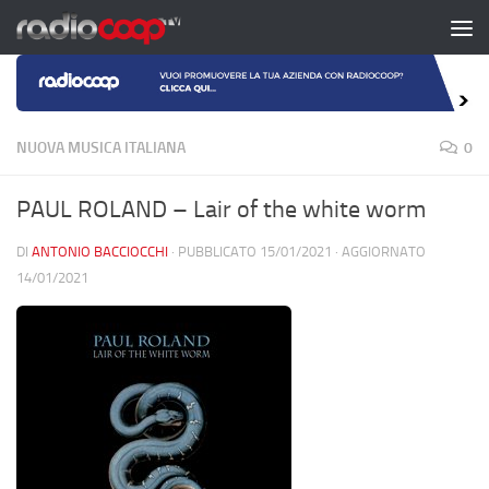
Salta al contenuto
NUOVA MUSICA ITALIANA
0
PAUL ROLAND – Lair of the white worm
DI
ANTONIO BACCIOCCHI
· PUBBLICATO
15/01/2021
· AGGIORNATO
14/01/2021