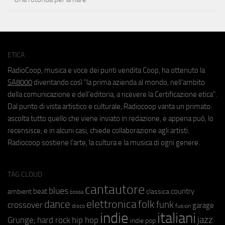
ETICA
RadioCoop, musica e voce dei punti vendita Coop, ha ottenuto la
SA8000
diventando così "la prima azienda al mondo, nell'ambito
della comunicazione e dell'editoria, a ricevere la Certificazione etica".
Dal punto di vista artistico e culturale, Radiocoop vanta un primato:
ascolta tutto quello che viene inviato in redazione, e appena può, lo
recensisce, e in alcuni casi, chiede collaborazione agli artisti.
Radiocoop sostiene l'arte, la cultura e la musica di ogni genere.
TAG CLOUD
cantautore
blues
beat
country
ambient
classica
bossa
elettronica
dance
folk
funk
crossover
garage
fusion
disco
indie
italiani
jazz
hip hop
Grunge;
hard rock
indie pop