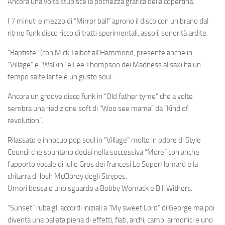
Ancora una volta stupisce la pochezza grafica della copertina.
I 7 minuti e mezzo di
“Mirror ball”
aprono il disco con un brano dal
ritmo funk disco ricco di tratti sperimentali, assoli, sonorità ardite.
“Baptiste”
(con
Mick Talbot
all’Hammond, presente anche in
“Village” e “Walkin” e
Lee Thompson
dei Madness al sax) ha un
tempo saltellante e un gusto soul.
Ancora un groove disco funk in
“Old father tyme”
che a volte
sembra una riedizione soft di “Woo see mama” da “Kind of
revolution”.
Rilassato e innocuo pop soul in
“Village”
molto in odore di Style
Council che spuntano decisi nella successiva
“More”
con anche
l’apporto vocale di Julie Gros dei francesi Le SuperHomard e la
chitarra di Josh McClorey degli Strypes.
Umori bossa e uno sguardo a Bobby Womack e Bill Withers.
“Sunset
” ruba gli accordi iniziali a “My sweet Lord” di George ma poi
diventa una ballata piena di effetti, fiati, archi, cambi armonici e uno