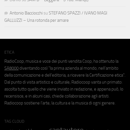
Antonio Bacciocchi
su
STEFANO SPAZZI / IVANO MAGI
GALLUZZI – Una rotonda per amare
ETICA
RadioCoop, musica e voce dei punti vendita Coop, ha ottenuto la
SA8000
diventando così "la prima azienda al mondo, nell'ambito
della comunicazione e dell'editoria, a ricevere la Certificazione etica".
Dal punto di vista artistico e culturale, Radiocoop vanta un primato:
ascolta tutto quello che viene inviato in redazione, e appena può, lo
recensisce, e in alcuni casi, chiede collaborazione agli artisti.
Radiocoop sostiene l'arte, la cultura e la musica di ogni genere.
TAG CLOUD