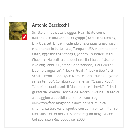
Antonio Bacciocchi
Scrittore, musicista, blogger. Ha militato come
batterista in una ventina di gruppi (tra cui Not Moving,
Link Quartet, Lilith), incidendo una cinquantina di dischi
e suonando in tutta Italia, Europa e USA e aprendo per
Clash, Iggy and the Stooges, Johnny Thunders, Manu
Chao etc. Ha scritto una decina di libri tra cui "Uscito
vivo dagli anni 80", "Mod Generations", "Paul Weller,
L’uomo cangiante", "Rock n Goal", "Rock n Spor"t, Gil
Scott-Heron Il Bob Dylan Nero" e "Ray Charles- Il genio
senza tempo". Collabora con i mensili “Classic Rock”,
"Vinile" e i quotidiani “Il Manifesto” e “Libertà”. E' tra i
giurati del Premio Tenco e del Rockol Awards. Da sedici
anni aggiorna quotidianamente il suo blog
www.tonyface.blogspot.it dove parla di musica,
cinema, culture varie, sport e con cui ha vinto il Premio
Mei Musicletter del 2016 come miglior blog italiano.
Collabora con Radiocoop dal 2003.