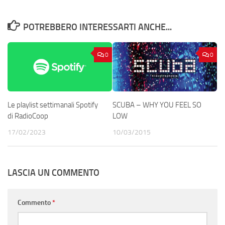
POTREBBERO INTERESSARTI ANCHE...
0
0
Le playlist settimanali Spotify
SCUBA – WHY YOU FEEL SO
di RadioCoop
LOW
17/02/2023
10/03/2015
LASCIA UN COMMENTO
Commento
*