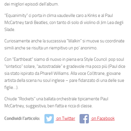
dei migliori episodi dell’album.
“Equanimity”
ci porta in clima vaudeville caro a Kinks e al Paul
McCartney tardi Beatles, con tanto di solo di violino di Jim Lea degli
Slade.
Curiosamente anche la successiva
“Walkin”
si muove su coordinate
simili anche se risulta un riempitivo un po’ anonimo.
Con
“Earthbeat”
siamo di nuovo in piena era Style Council: pop soul
“sintetico” solare, “autostradale” e gradevole ma poco più (Paul dice
sia stato ispirato da Pharell Williams. Alla voce Col3trane, giovane
artista della scena nu soul inglese – pare fidanzato di una delle sue
figlie…).
Chiude
“Rockets”
una ballata orchestrale tipicamente Paul
McCartney, suggestiva, ben fatta e ricca di classe.
Condividi l'articolo:
on Twitter
on Facebook