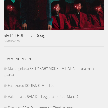
SIR PETROL – Evil Design
06/08/2026
COMMENTI RECENTI
Mariangela
su
SELLY BABY MODELLA ITALIA – Luna lei mi
guarda
Fabrizio
su
DORIAN O. A. – Tao
Valentina
su
SAM D – Leggera – (Prod. Manqc)
Danilo
su
SAM D – Leggera – (Prod. Manqc)