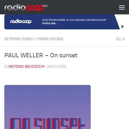
Salta al contenuto
IN PRIMO PIANO
/
PRIMA PAGINA
0
PAUL WELLER – On sunset
DI
ANTONIO BACCIOCCHI
·
06/07/2020