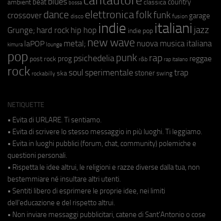
cantautore
blues
beat
country
ambient
classica
bossa
elettronica
dance
folk
funk
crossover
garage
fusion
disco
indie
italiani
jazz
hip hop
Grunge;
hard rock
indie pop
new wave
metal;
nuova musica italiana
laPOP
lounge
kimura
pop
punk
rap
psichedelia
reggae
prog
post rock
r&b
rap italiano
rock
soul
sperimentale
trap
stoner
ska
swing
rockabilly
NETIQUETTE
• Evita di URLARE. Ti sentiamo.
• Evita di scrivere lo stesso messaggio in più luoghi. Ti leggiamo.
• Evita in luoghi pubblici (forum, chat, community) polemiche e
questioni personali.
• Rispetta le idee altrui, le religioni e razze diverse dalla tua, non
bestemmiare né insultare altri utenti.
• Sentiti libero di esprimere le proprie idee, nei limiti
dell'educazione e del rispetto altrui.
• Non inviare messaggi pubblicitari, catene di Sant'Antonio o cose