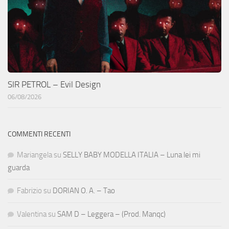
SIR PETROL – Evil Design
06/08/2026
COMMENTI RECENTI
Mariangela
su
SELLY BABY MODELLA ITALIA – Luna lei mi
guarda
Fabrizio
su
DORIAN O. A. – Tao
Valentina
su
SAM D – Leggera – (Prod. Manqc)