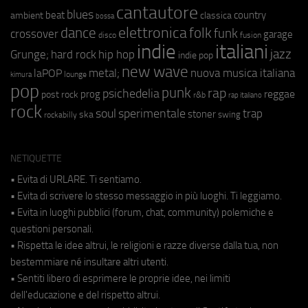
cantautore
blues
beat
country
ambient
classica
bossa
elettronica
dance
folk
funk
crossover
garage
fusion
disco
indie
italiani
jazz
hip hop
Grunge;
hard rock
indie pop
new wave
metal;
nuova musica italiana
laPOP
lounge
kimura
pop
punk
rap
psichedelia
reggae
prog
post rock
r&b
rap italiano
rock
soul
sperimentale
trap
stoner
ska
swing
rockabilly
NETIQUETTE
• Evita di URLARE. Ti sentiamo.
• Evita di scrivere lo stesso messaggio in più luoghi. Ti leggiamo.
• Evita in luoghi pubblici (forum, chat, community) polemiche e
questioni personali.
• Rispetta le idee altrui, le religioni e razze diverse dalla tua, non
bestemmiare né insultare altri utenti.
• Sentiti libero di esprimere le proprie idee, nei limiti
dell'educazione e del rispetto altrui.