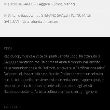
Danilo
su
SAM D – Leggera – (Prod. Manqc)
Antonio Bacciocchi
su
STEFANO SPAZZI / IVANO MAGI
GALLUZZI – Una rotonda per amare
ETICA
RadioCoop, musica e voce dei punti vendita Coop, ha ottenuto la
SA8000
diventando così "la prima azienda al mondo, nell'ambito
della comunicazione e dell'editoria, a ricevere la Certificazione etica".
Dal punto di vista artistico e culturale, Radiocoop vanta un primato:
ascolta tutto quello che viene inviato in redazione, e appena può, lo
recensisce, e in alcuni casi, chiede collaborazione agli artisti.
Radiocoop sostiene l'arte, la cultura e la musica di ogni genere.
TAG CLOUD