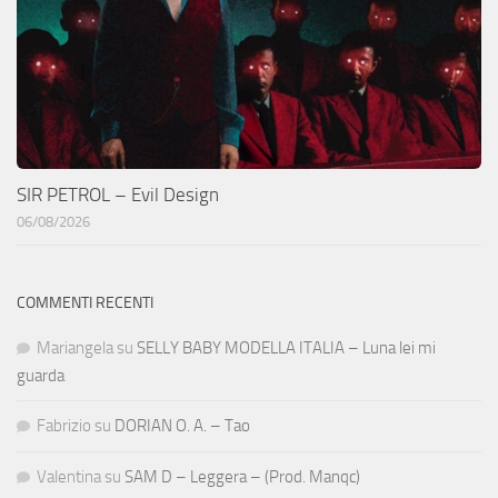
SIR PETROL – Evil Design
06/08/2026
COMMENTI RECENTI
Mariangela
su
SELLY BABY MODELLA ITALIA – Luna lei mi
guarda
Fabrizio
su
DORIAN O. A. – Tao
Valentina
su
SAM D – Leggera – (Prod. Manqc)