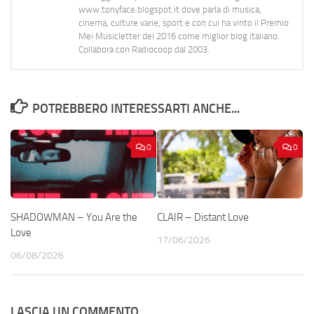
www.tonyface.blogspot.it dove parla di musica,
cinema, culture varie, sport e con cui ha vinto il Premio
Mei Musicletter del 2016 come miglior blog italiano.
Collabora con Radiocoop dal 2003.
POTREBBERO INTERESSARTI ANCHE...
0
0
SHADOWMAN – You Are the
CLAIR – Distant Love
Love
17/06/2026
06/08/2026
LASCIA UN COMMENTO