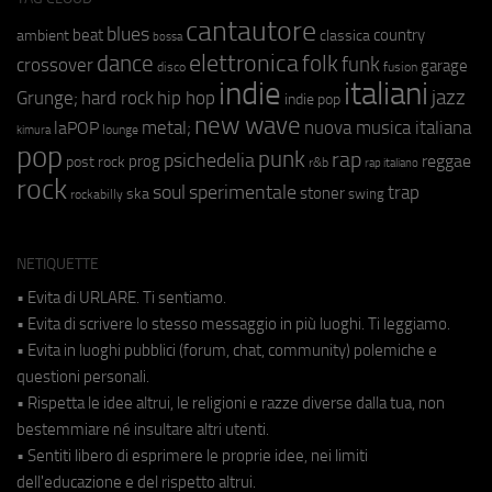
cantautore
blues
beat
country
ambient
classica
bossa
elettronica
dance
folk
funk
crossover
garage
fusion
disco
indie
italiani
jazz
hip hop
Grunge;
hard rock
indie pop
new wave
metal;
nuova musica italiana
laPOP
lounge
kimura
pop
punk
rap
psichedelia
reggae
prog
post rock
r&b
rap italiano
rock
soul
sperimentale
trap
stoner
ska
swing
rockabilly
NETIQUETTE
• Evita di URLARE. Ti sentiamo.
• Evita di scrivere lo stesso messaggio in più luoghi. Ti leggiamo.
• Evita in luoghi pubblici (forum, chat, community) polemiche e
questioni personali.
• Rispetta le idee altrui, le religioni e razze diverse dalla tua, non
bestemmiare né insultare altri utenti.
• Sentiti libero di esprimere le proprie idee, nei limiti
dell'educazione e del rispetto altrui.