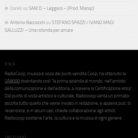
Danilo
su
SAM D – Leggera – (Prod. Manqc)
Antonio Bacciocchi
su
STEFANO SPAZZI / IVANO MAGI
GALLUZZI – Una rotonda per amare
ETICA
RadioCoop, musica e voce dei punti vendita Coop, ha ottenuto la
SA8000
diventando così "la prima azienda al mondo, nell'ambito
della comunicazione e dell'editoria, a ricevere la Certificazione etica".
Dal punto di vista artistico e culturale, Radiocoop vanta un primato:
ascolta tutto quello che viene inviato in redazione, e appena può, lo
recensisce, e in alcuni casi, chiede collaborazione agli artisti.
Radiocoop sostiene l'arte, la cultura e la musica di ogni genere.
TAG CLOUD