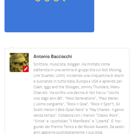
Antonio Bacciocchi
Scrittore, musicista, blogger. Ha militato come
batterista in una ventina di gruppi (tra cui Not Moving,
Link Quartet, Lilith), incidendo una cinquantina di dischi
e suonando in tutta Italia, Europa e USA e aprendo per
Clash, Iggy and the Stooges, Johnny Thunders, Manu
Chao etc. Ha scritto una decina di libri tra cui "Uscito
vivo dagli anni 80", "Mod Generations", "Paul Weller,
L’uomo cangiante", "Rock n Goal", "Rock n Spor"t, Gil
Scott-Heron Il Bob Dylan Nero" e "Ray Charles- Il genio
senza tempo". Collabora con i mensili “Classic Rock”,
"Vinile" e i quotidiani “Il Manifesto” e “Libertà”. E' tra i
giurati del Premio Tenco e del Rockol Awards. Da sedici
anni aggiorna quotidianamente il suo blog