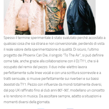
Spesso il termine sperimentale è stato svalutato perché accostato a
qualsiasi cosa che sia strana e non convenzionale, perdendo di vista
il reale valore della sperimentazione di qualità. Di sicuro, l’ultimo
progetto dei Phoenix Can Die, il singolo “To The Air”, si può definire
come tale, anche grazie alla collaborazione con il DJ TY1, che si è
occupato del remix del pezzo. Il duo indie-elettro lavora
perfettamente sulle linee vocali e con una scrittura scorrevole e a
tratti sensuale, si muove perfettamente sui riverberi e sui bassi
boostati
da TY1. Pezzo con influenze da mondi totalmente diversi,
dal pop UK raffinato fino al club anni 80′-90′, modellano un concetto
e lo rendono in musica. Da ascoltare sempre, adatto a situazioni e
momenti diversi della giornata.