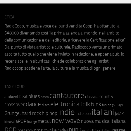
ETICA
RadioCoop, musica e voce dei punti vendita Coop, ha ottenuto la
SA8000
diventando così "la prima azienda al mondo, nell'ambito
della comunicazione e dell'editoria, a ricevere la Certificazione etica".
Dal punto di vista artistico e culturale, Radiocoop vanta un primato:
ascolta tutto quello che viene inviato in redazione, e appena può, lo
recensisce, e in alcuni casi, chiede collaborazione agli artisti.
Radiocoop sostiene l'arte, la cultura e la musica di ogni genere.
TAG CLOUD
cantautore
blues
beat
country
ambient
classica
bossa
elettronica
dance
folk
funk
crossover
garage
fusion
disco
indie
italiani
jazz
hip hop
Grunge;
hard rock
indie pop
new wave
metal;
nuova musica italiana
laPOP
lounge
kimura
pop
punk
rap
psichedelia
reggae
prog
post rock
r&b
rap italiano