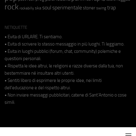
rock
soul
sperimentale
trap
stoner
ska
swing
rockabilly
NETIQUETTE
• Evita di URLARE. Ti sentiamo.
• Evita di scrivere lo stesso messaggio in più luoghi. Ti leggiamo.
• Evita in luoghi pubblici (forum, chat, community) polemiche e
questioni personali.
• Rispetta le idee altrui, le religioni e razze diverse dalla tua, non
bestemmiare né insultare altri utenti.
• Sentiti libero di esprimere le proprie idee, nei limiti
dell'educazione e del rispetto altrui.
• Non inviare messaggi pubblicitari, catene di Sant'Antonio o cose
simili.