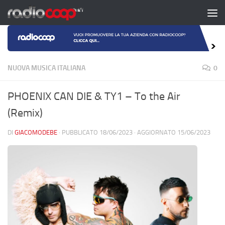
Salta al contenuto
NUOVA MUSICA ITALIANA
0
PHOENIX CAN DIE & TY1 – To the Air
(Remix)
DI
GIACOMODEBE
· PUBBLICATO
18/06/2023
· AGGIORNATO
15/06/2023