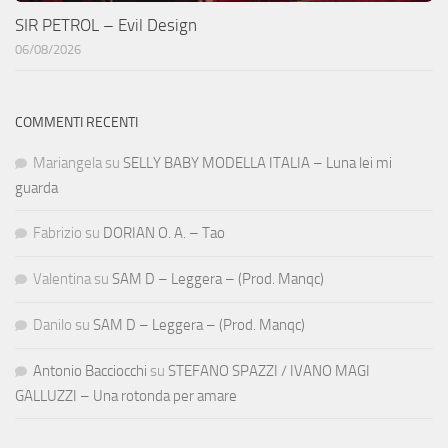
SIR PETROL – Evil Design
06/08/2026
COMMENTI RECENTI
Mariangela
su
SELLY BABY MODELLA ITALIA – Luna lei mi
guarda
Fabrizio
su
DORIAN O. A. – Tao
Valentina
su
SAM D – Leggera – (Prod. Manqc)
Danilo
su
SAM D – Leggera – (Prod. Manqc)
Antonio Bacciocchi
su
STEFANO SPAZZI / IVANO MAGI
GALLUZZI – Una rotonda per amare