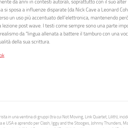
nte da anni in contesti autorali, soprattutto con il suo alter
ana si sposa a influenze disparate (da Nick Cave a Leonard Cohe
rso un uso più accentuato dell’elettronica, mantenendo però
la lezione post wave. I testi come sempre sono una parte imp
 realismo da “lingua allenata a battere il tamburo con una vo
lità della sua scrittura.
ok
ista in una ventina di gruppi (tra cui Not Moving, Link Quartet, Lilith), inc
uropa e USA e aprendo per Clash, Iggy and the Stooges, Johnny Thunders, 