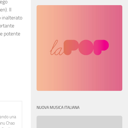
 ego
n). Il
 inalterato
ortante
ce potente
NUOVA MUSICA ITALIANA
idendo una
Manu Chao