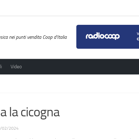
ica nei punti vendita Coop d'Italia
i
Video
 la cicogna
/02/2024