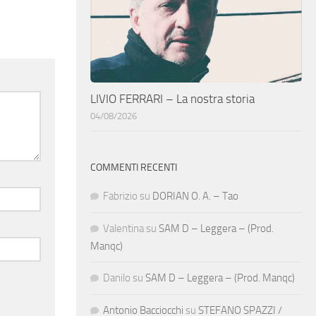
LIVIO FERRARI – La nostra storia
04/08/2026
COMMENTI RECENTI
Fabrizio
su
DORIAN O. A. – Tao
Valentina
su
SAM D – Leggera – (Prod.
Manqc)
Danilo
su
SAM D – Leggera – (Prod. Manqc)
Antonio Bacciocchi
su
STEFANO SPAZZI /