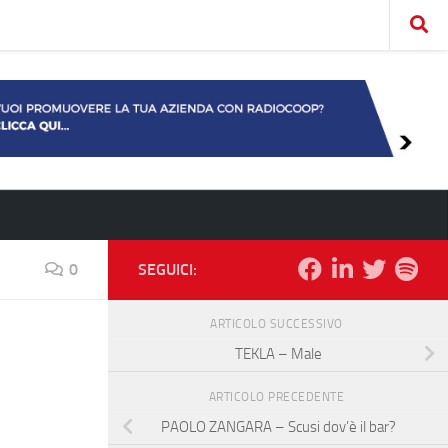
0
SEGUICI:
ARTICOLO SUCCESSIVO
TEKLA – Male
ARTICOLO PRECEDENTE
PAOLO ZANGARA – Scusi dov’è il bar?