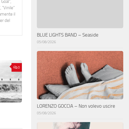
 Goal",
 "Vinile"
namente il
er del
BLUE LIGHTS BAND – Seaside
05/08/2026
0
LORENZO GOCCIA – Non volevo uscire
05/08/2026