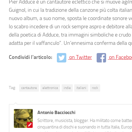
Pier Adduce è un cantautore eclettico che si muove agilme
Guignol, in cui la tradizione della canzone più colta itali
nuovo album, a suo nome, sposta le coordinate sonore ve
lo scabro incedere di un rock sempre aspro e debitore al
della poetica di Adduce, tra immagini simboliche e crudo
adatta per il vaffanculo”. Un’ennesima conferma della qua
Condividi l'articolo:
on Twitter
on Facebo
Tag:
cantautore
elettronica
indie
italiani
rock
Antonio Bacciocchi
Scrittore, musicista, blogger. Ha militato come batter
cinquantina di dischi e suonando in tutta Italia, E