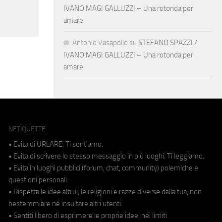
IVANO MAGI GALLUZZI – Una rotonda per
amare
Antonio Vasapollo
su
STEFANO SPAZZI /
IVANO MAGI GALLUZZI – Una rotonda per
amare
NETIQUETTE
• Evita di URLARE. Ti sentiamo.
• Evita di scrivere lo stesso messaggio in più luoghi. Ti leggiamo.
• Evita in luoghi pubblici (forum, chat, community) polemiche e
questioni personali.
• Rispetta le idee altrui, le religioni e razze diverse dalla tua, non
bestemmiare né insultare altri utenti.
• Sentiti libero di esprimere le proprie idee, nei limiti