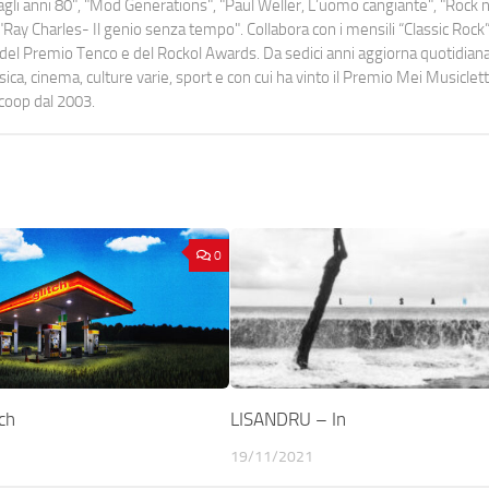
o dagli anni 80", "Mod Generations", "Paul Weller, L’uomo cangiante", "Rock n
Ray Charles- Il genio senza tempo". Collabora con i mensili “Classic Rock”,
urati del Premio Tenco e del Rockol Awards. Da sedici anni aggiorna quotidia
a, cinema, culture varie, sport e con cui ha vinto il Premio Mei Musiclett
ocoop dal 2003.
0
ch
LISANDRU – In
19/11/2021