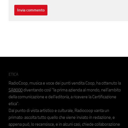
ETICA
RadioCoop, musica e voce dei punti vendita Coop, ha ottenuto la
SA8000
diventando così "la prima azienda al mondo, nell'ambito
della comunicazione e dell'editoria, a ricevere la Certificazione
etica".
Dal punto di vista artistico e culturale, Radiocoop vanta un
primato: ascolta tutto quello che viene inviato in redazione, e
appena può, lo recensisce, e in alcuni casi, chiede collaborazione