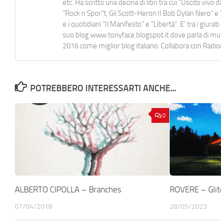
etc. Ha scritto una decina di libri tra cui "Uscito viv
"Rock n Spor"t, Gil Scott-Heron Il Bob Dylan Nero" e "
e i quotidiani “Il Manifesto” e “Libertà”. E' tra i gi
suo blog www.tonyface.blogspot.it dove parla di music
2016 come miglior blog italiano. Collabora con Radi
POTREBBERO INTERESSARTI ANCHE...
0
ALBERTO CIPOLLA – Branches
ROVERE – Glit
07/04/2018
28/05/2023