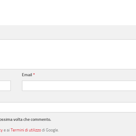
Email
*
prossima volta che commento.
cy
e ai
Termini di utilizzo
di Google.