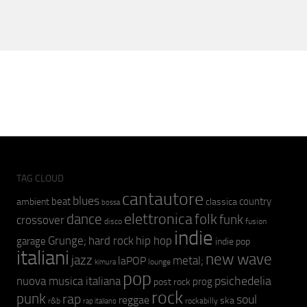
TAG CLOUD
cantautore
blues
beat
country
ambient
classica
bossa
elettronica
dance
folk
funk
crossover
fusion
disco
indie
hip hop
Grunge;
hard rock
garage
indie pop
italiani
new wave
jazz
metal;
laPOP
lounge
kimura
pop
psichedelia
nuova musica italiana
prog
post rock
rock
punk
rap
soul
reggae
ska
r&b
rockabilly
rap italiano