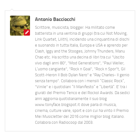
Antonio Bacciocchi
Scrittore, musicista, blogger. Ha militato come
batterista in una ventina di gruppi (tra cui Not Moving,
Link Quartet, Lilith), incidendo una cinquantina di dischi
e suonando in tutta Italia, Europa e USA e aprendo per
Clash, Iggy and the Stooges, Johnny Thunders, Manu
Chao etc. Ha scritto una decina di libri tra cui "Uscito
vivo dagli anni 80", "Mod Generations", "Paul Weller,
L’uomo cangiante", "Rock n Goal", "Rock n Spor"t, Gil
Scott-Heron Il Bob Dylan Nero" e "Ray Charles- Il genio
senza tempo". Collabora con i mensili “Classic Rock”,
"Vinile" e i quotidiani “Il Manifesto” e “Libertà”. E' tra i
giurati del Premio Tenco e del Rockol Awards. Da sedici
anni aggiorna quotidianamente il suo blog
www.tonyface.blogspot.it dove parla di musica,
cinema, culture varie, sport e con cui ha vinto il Premio
Mei Musicletter del 2016 come miglior blog italiano.
Collabora con Radiocoop dal 2003.