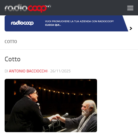
Salta al contenuto
COTTO
Cotto
DI
ANTONIO BACCIOCCHI
·
26/11/2025