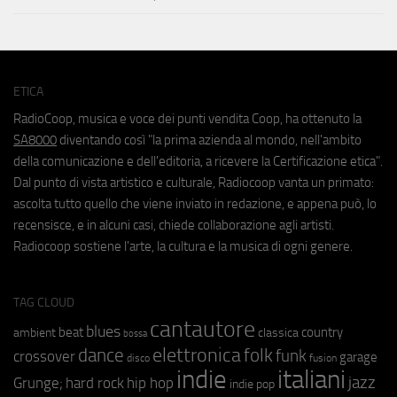
ETICA
RadioCoop, musica e voce dei punti vendita Coop, ha ottenuto la
SA8000
diventando così "la prima azienda al mondo, nell'ambito
della comunicazione e dell'editoria, a ricevere la Certificazione etica".
Dal punto di vista artistico e culturale, Radiocoop vanta un primato:
ascolta tutto quello che viene inviato in redazione, e appena può, lo
recensisce, e in alcuni casi, chiede collaborazione agli artisti.
Radiocoop sostiene l'arte, la cultura e la musica di ogni genere.
TAG CLOUD
cantautore
blues
beat
country
ambient
classica
bossa
elettronica
dance
folk
funk
crossover
garage
fusion
disco
indie
italiani
jazz
hip hop
Grunge;
hard rock
indie pop