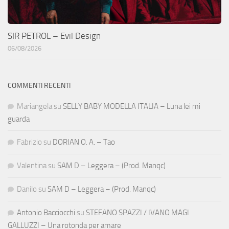
SIR PETROL – Evil Design
06/08/2026
COMMENTI RECENTI
Mariangela
su
SELLY BABY MODELLA ITALIA – Luna lei mi
guarda
Fabrizio
su
DORIAN O. A. – Tao
Valentina
su
SAM D – Leggera – (Prod. Manqc)
Danilo
su
SAM D – Leggera – (Prod. Manqc)
Antonio Bacciocchi
su
STEFANO SPAZZI / IVANO MAGI
GALLUZZI – Una rotonda per amare