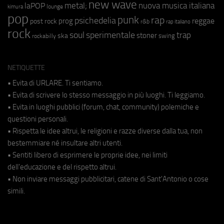
new wave
metal;
nuova musica italiana
laPOP
lounge
kimura
pop
punk
rap
psichedelia
reggae
prog
post rock
r&b
rap italiano
rock
soul
sperimentale
trap
stoner
ska
swing
rockabilly
NETIQUETTE
• Evita di URLARE. Ti sentiamo.
• Evita di scrivere lo stesso messaggio in più luoghi. Ti leggiamo.
• Evita in luoghi pubblici (forum, chat, community) polemiche e
questioni personali.
• Rispetta le idee altrui, le religioni e razze diverse dalla tua, non
bestemmiare né insultare altri utenti.
• Sentiti libero di esprimere le proprie idee, nei limiti
dell'educazione e del rispetto altrui.
• Non inviare messaggi pubblicitari, catene di Sant'Antonio o cose
simili.