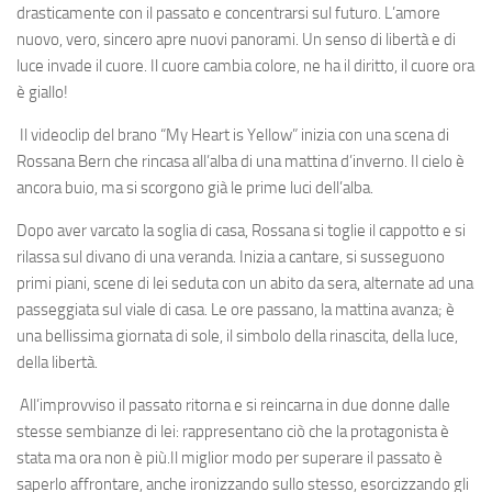
drasticamente con il passato e concentrarsi sul futuro. L’amore
nuovo, vero, sincero apre nuovi panorami. Un senso di libertà e di
luce invade il cuore. Il cuore cambia colore, ne ha il diritto,
il cuore ora
è giallo
!
Il
videoclip
del brano
“My Heart is Yellow”
inizia con una scena di
Rossana Bern
che rincasa all’alba di una mattina d’inverno. Il cielo è
ancora buio, ma si scorgono già le prime luci dell’alba.
Dopo aver varcato la soglia di casa, Rossana si toglie il cappotto e si
rilassa sul divano di una veranda. Inizia a cantare, si susseguono
primi piani, scene di lei seduta con un abito da sera, alternate ad una
passeggiata sul viale di casa. Le ore passano, la mattina avanza; è
una bellissima giornata di sole, il simbolo della rinascita, della luce,
della libertà.
All’improvviso il passato ritorna e si reincarna in due donne dalle
stesse sembianze di lei: rappresentano ciò che la protagonista è
stata ma ora non è più.Il miglior modo per superare il passato è
saperlo affrontare, anche ironizzando sullo stesso, esorcizzando gli