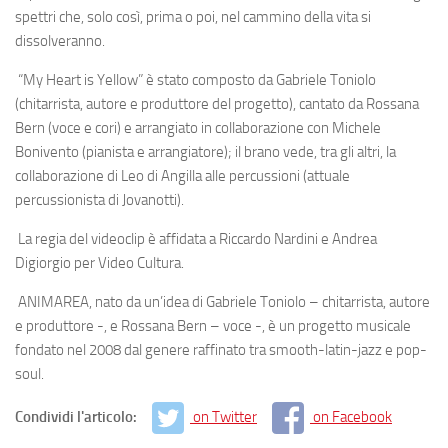
spettri che, solo così, prima o poi, nel cammino della vita si
dissolveranno.
“My Heart is Yellow”
è stato composto da
Gabriele Toniolo
(chitarrista, autore e produttore del progetto), cantato da
Rossana
Bern
(voce e cori) e arrangiato in collaborazione con
Michele
Bonivento
(pianista e arrangiatore); il brano vede, tra gli altri, la
collaborazione di
Leo di Angilla
alle percussioni (attuale
percussionista di Jovanotti).
La regia del videoclip è affidata a
Riccardo Nardini
e
Andrea
Digiorgio
per
Video Cultura
.
ANIMAREA
, nato da un’idea di Gabriele Toniolo – chitarrista, autore
e produttore -, e Rossana Bern – voce -, è un progetto musicale
fondato nel 2008 dal genere raffinato tra smooth-latin-jazz e pop-
soul.
Condividi l'articolo:
on Twitter
on Facebook