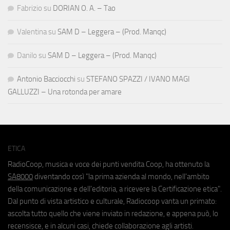
Fabrizio
su
DORIAN O. A. – Tao
Valentina
su
SAM D – Leggera – (Prod. Manqc)
Danilo
su
SAM D – Leggera – (Prod. Manqc)
Antonio Bacciocchi
su
STEFANO SPAZZI / IVANO MAGI
GALLUZZI – Una rotonda per amare
ETICA
RadioCoop, musica e voce dei punti vendita Coop, ha ottenuto la
SA8000
diventando così "la prima azienda al mondo, nell'ambito
della comunicazione e dell'editoria, a ricevere la Certificazione etica".
Dal punto di vista artistico e culturale, Radiocoop vanta un primato:
ascolta tutto quello che viene inviato in redazione, e appena può, lo
recensisce, e in alcuni casi, chiede collaborazione agli artisti.