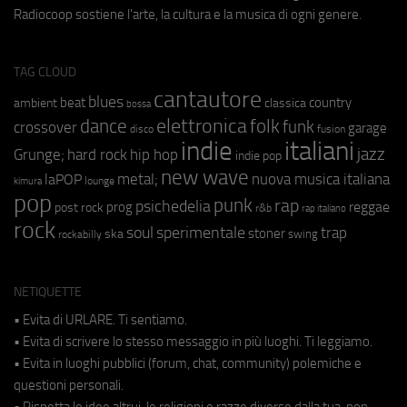
Radiocoop sostiene l'arte, la cultura e la musica di ogni genere.
TAG CLOUD
cantautore
blues
beat
country
ambient
classica
bossa
elettronica
dance
folk
funk
crossover
garage
fusion
disco
indie
italiani
jazz
hip hop
Grunge;
hard rock
indie pop
new wave
metal;
nuova musica italiana
laPOP
lounge
kimura
pop
punk
rap
psichedelia
reggae
prog
post rock
r&b
rap italiano
rock
soul
sperimentale
trap
stoner
ska
swing
rockabilly
NETIQUETTE
• Evita di URLARE. Ti sentiamo.
• Evita di scrivere lo stesso messaggio in più luoghi. Ti leggiamo.
• Evita in luoghi pubblici (forum, chat, community) polemiche e
questioni personali.