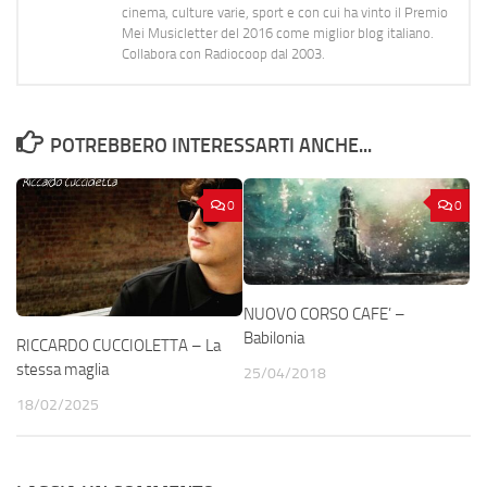
cinema, culture varie, sport e con cui ha vinto il Premio
Mei Musicletter del 2016 come miglior blog italiano.
Collabora con Radiocoop dal 2003.
POTREBBERO INTERESSARTI ANCHE...
0
0
NUOVO CORSO CAFE’ –
Babilonia
RICCARDO CUCCIOLETTA – La
stessa maglia
25/04/2018
18/02/2025