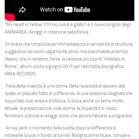
“My Heart is Yellow”
(“Il mio cuore è giallo”) è il nuovo singolo degli
ANIMAREA
, da oggi in rotazione radiofonica.
Un brano che conquista per immediatezza e semplicità di struttura,
suggestivo nei suoni vagamente etnici, ma orecchiabile al tempo
stesso, che lo rendono, forse, la canzone più pop di
“Holidays in
Rome”
, album uscito a giugno 2017 per l’etichetta discografica
IRMA RECORDS
.
Parla della
rinascita di una donna
, della necessità di lasciarsi alle
spalle un passato fatto di sofferenze, di una relazione sbagliata che
ha portato solo ansia e tristezza. Si tocca anche un tema molto
attuale: la prevaricazione sulle donne, la disparità tra i sessi,
fenomeni culturali e retaggi storici che ancora faticano a progredire.
Arriva, però, il momento della svolta, dopo la sofferenza si
intravede la luce in fondo al tunnel. Bisogna dimenticare, rompere