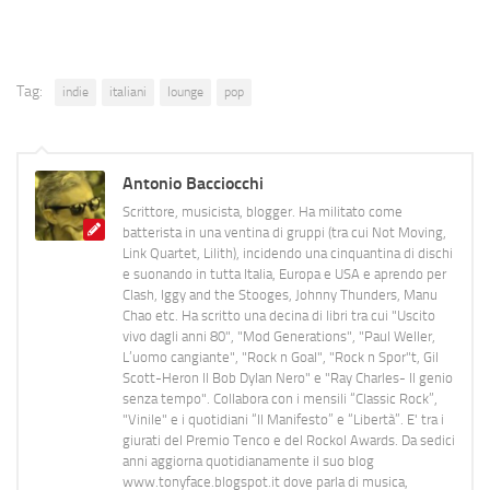
Tag:
indie
italiani
lounge
pop
Antonio Bacciocchi
Scrittore, musicista, blogger. Ha militato come
batterista in una ventina di gruppi (tra cui Not Moving,
Link Quartet, Lilith), incidendo una cinquantina di dischi
e suonando in tutta Italia, Europa e USA e aprendo per
Clash, Iggy and the Stooges, Johnny Thunders, Manu
Chao etc. Ha scritto una decina di libri tra cui "Uscito
vivo dagli anni 80", "Mod Generations", "Paul Weller,
L’uomo cangiante", "Rock n Goal", "Rock n Spor"t, Gil
Scott-Heron Il Bob Dylan Nero" e "Ray Charles- Il genio
senza tempo". Collabora con i mensili “Classic Rock”,
"Vinile" e i quotidiani “Il Manifesto” e “Libertà”. E' tra i
giurati del Premio Tenco e del Rockol Awards. Da sedici
anni aggiorna quotidianamente il suo blog
www.tonyface.blogspot.it dove parla di musica,