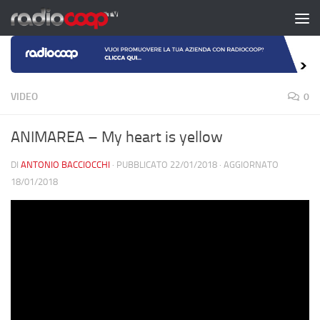
Salta al contenuto
VIDEO
0
ANIMAREA – My heart is yellow
DI
ANTONIO BACCIOCCHI
· PUBBLICATO
22/01/2018
· AGGIORNATO
18/01/2018