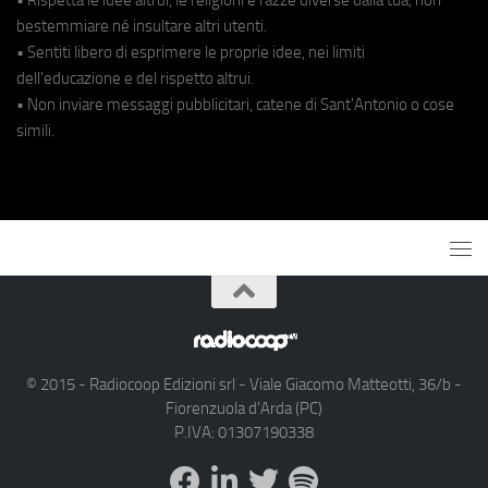
• Rispetta le idee altrui, le religioni e razze diverse dalla tua, non
bestemmiare né insultare altri utenti.
• Sentiti libero di esprimere le proprie idee, nei limiti
dell'educazione e del rispetto altrui.
• Non inviare messaggi pubblicitari, catene di Sant'Antonio o cose
simili.
© 2015 - Radiocoop Edizioni srl - Viale Giacomo Matteotti, 36/b -
Fiorenzuola d'Arda (PC)
P.IVA: 01307190338