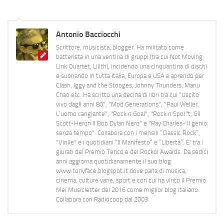
Antonio Bacciocchi
Scrittore, musicista, blogger. Ha militato come
batterista in una ventina di gruppi (tra cui Not Moving,
Link Quartet, Lilith), incidendo una cinquantina di dischi
e suonando in tutta Italia, Europa e USA e aprendo per
Clash, Iggy and the Stooges, Johnny Thunders, Manu
Chao etc. Ha scritto una decina di libri tra cui "Uscito
vivo dagli anni 80", "Mod Generations", "Paul Weller,
L’uomo cangiante", "Rock n Goal", "Rock n Spor"t, Gil
Scott-Heron Il Bob Dylan Nero" e "Ray Charles- Il genio
senza tempo". Collabora con i mensili “Classic Rock”,
"Vinile" e i quotidiani “Il Manifesto” e “Libertà”. E' tra i
giurati del Premio Tenco e del Rockol Awards. Da sedici
anni aggiorna quotidianamente il suo blog
www.tonyface.blogspot.it dove parla di musica,
cinema, culture varie, sport e con cui ha vinto il Premio
Mei Musicletter del 2016 come miglior blog italiano.
Collabora con Radiocoop dal 2003.