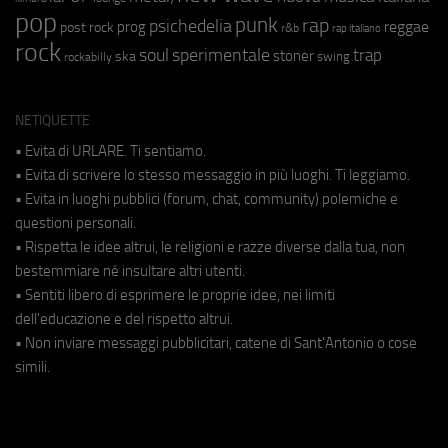
pop
punk
rap
psichedelia
reggae
prog
post rock
r&b
rap italiano
rock
soul
sperimentale
trap
stoner
ska
swing
rockabilly
NETIQUETTE
• Evita di URLARE. Ti sentiamo.
• Evita di scrivere lo stesso messaggio in più luoghi. Ti leggiamo.
• Evita in luoghi pubblici (forum, chat, community) polemiche e
questioni personali.
• Rispetta le idee altrui, le religioni e razze diverse dalla tua, non
bestemmiare né insultare altri utenti.
• Sentiti libero di esprimere le proprie idee, nei limiti
dell'educazione e del rispetto altrui.
• Non inviare messaggi pubblicitari, catene di Sant'Antonio o cose
simili.