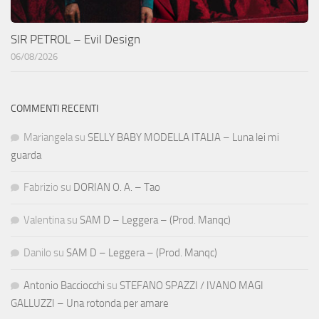
SIR PETROL – Evil Design
06/08/2026
COMMENTI RECENTI
Mariangela
su
SELLY BABY MODELLA ITALIA – Luna lei mi
guarda
Fabrizio
su
DORIAN O. A. – Tao
Valentina
su
SAM D – Leggera – (Prod. Manqc)
Danilo
su
SAM D – Leggera – (Prod. Manqc)
Antonio Bacciocchi
su
STEFANO SPAZZI / IVANO MAGI
GALLUZZI – Una rotonda per amare