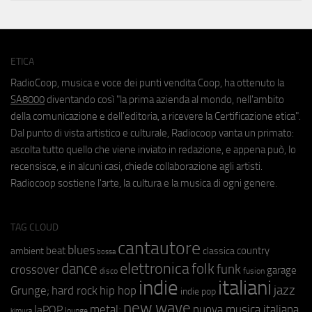
ETICA
RadioCoop, musica e voce dei punti vendita Coop, ha ottenuto la
SA8000
diventando così "la prima azienda al mondo, nell'ambito
della comunicazione e dell'editoria, a ricevere la Certificazione etica".
Dal punto di vista artistico e culturale, Radiocoop vanta un primato:
ascolta tutto quello che viene inviato in redazione, e appena può, lo
recensisce, e in alcuni casi, chiede collaborazione agli artisti.
Radiocoop sostiene l'arte, la cultura e la musica di ogni genere.
TAG CLOUD
cantautore
blues
beat
country
ambient
classica
bossa
elettronica
dance
folk
funk
crossover
garage
fusion
disco
indie
italiani
jazz
hip hop
Grunge;
hard rock
indie pop
new wave
metal;
nuova musica italiana
laPOP
lounge
kimura