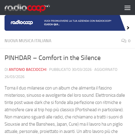
Salta al contenuto
NUOVA MUSICA ITALIANA
0
PINHDAR – Comfort in the Silence
DI
ANTONIO BACCIOCCHI
· PUBBLICATO
30/03/2026
· AGGIORNATO
26/03/2026
Torna il duo milanese con un album che alimenta il fascino
misterioso, sinuoso e avvolgente del loro sound. Elettronica dalle
tinte post wave dark che si fonde alla perfezione con ritmiche e
atmosfere care al trip hop più classico (Portishead in particolare).
Non mancano sguardi alle radici, che richiamano a tratti i suoni di
Siouxsie and the Banshees, Japan, Cure) ma il lavoro ha un piglio
attuale, personale, proiettato in avanti. Un altro lavoro più che