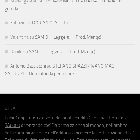
Mariangela
su
SELLY BABY MODELLA ITALIA – Luna lei mi
guarda
Fabrizio
su
DORIAN O. A. – Tao
Valentina
su
SAM D – Leggera – (Prod. Manqc)
Danilo
su
SAM D – Leggera – (Prod. Manqc)
Antonio Bacciocchi
su
STEFANO SPAZZI / IVANO MAGI
GALLUZZI – Una rotonda per amare
ETICA
RadioCoop, musica e voce dei punti vendita Coop, ha ottenuto la
SA8000
diventando così "la prima azienda al mondo, nell'ambito
della comunicazione e dell'editoria, a ricevere la Certificazione etica".