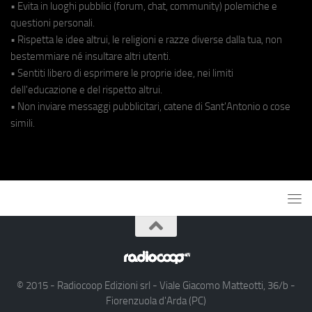
• Evita in luoghi pubblici (forum, chat, community) polemiche e
questioni personali.
• Rispetta le idee altrui, le religioni e razze diverse dalla tua, non
bestemmiare né insultare altri utenti.
• Sentiti libero di esprimere le proprie idee, nei limiti
dell'educazione e del rispetto altrui.
• Non inviare messaggi pubblicitari, catene di Sant'Antonio o cose
simili.
© 2015 - Radiocoop Edizioni srl - Viale Giacomo Matteotti, 36/b -
Fiorenzuola d'Arda (PC)