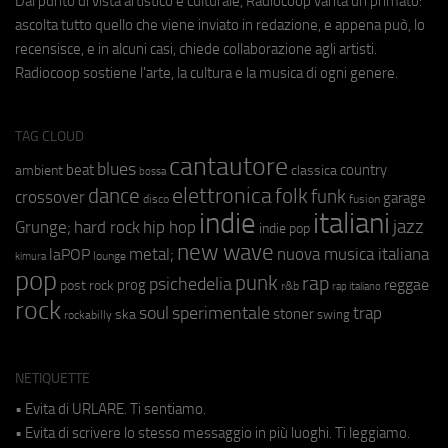
Dal punto di vista artistico e culturale, Radiocoop vanta un primato:
ascolta tutto quello che viene inviato in redazione, e appena può, lo
recensisce, e in alcuni casi, chiede collaborazione agli artisti.
Radiocoop sostiene l'arte, la cultura e la musica di ogni genere.
TAG CLOUD
cantautore
blues
beat
country
ambient
classica
bossa
elettronica
dance
folk
funk
crossover
garage
fusion
disco
indie
italiani
jazz
hip hop
Grunge;
hard rock
indie pop
new wave
metal;
nuova musica italiana
laPOP
lounge
kimura
pop
punk
rap
psichedelia
reggae
prog
post rock
r&b
rap italiano
rock
soul
sperimentale
trap
stoner
ska
swing
rockabilly
NETIQUETTE
• Evita di URLARE. Ti sentiamo.
• Evita di scrivere lo stesso messaggio in più luoghi. Ti leggiamo.