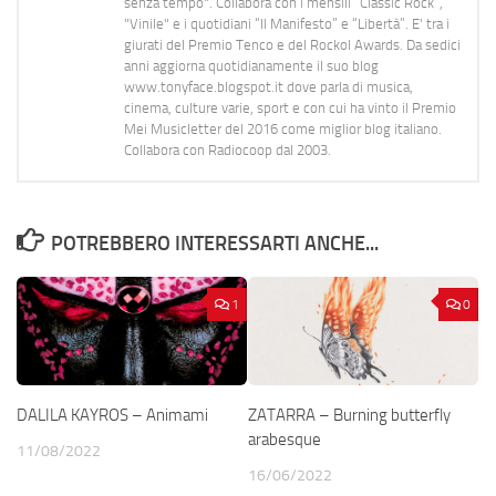
senza tempo". Collabora con i mensili “Classic Rock”,
"Vinile" e i quotidiani “Il Manifesto” e “Libertà”. E' tra i
giurati del Premio Tenco e del Rockol Awards. Da sedici
anni aggiorna quotidianamente il suo blog
www.tonyface.blogspot.it dove parla di musica,
cinema, culture varie, sport e con cui ha vinto il Premio
Mei Musicletter del 2016 come miglior blog italiano.
Collabora con Radiocoop dal 2003.
POTREBBERO INTERESSARTI ANCHE...
1
0
DALILA KAYROS – Animami
ZATARRA – Burning butterfly
arabesque
11/08/2022
16/06/2022