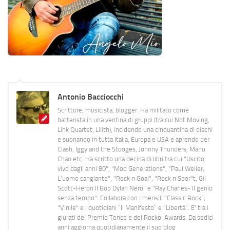
Antonio Bacciocchi
Scrittore, musicista, blogger. Ha militato come
batterista in una ventina di gruppi (tra cui Not Moving,
Link Quartet, Lilith), incidendo una cinquantina di dischi
e suonando in tutta Italia, Europa e USA e aprendo per
Clash, Iggy and the Stooges, Johnny Thunders, Manu
Chao etc. Ha scritto una decina di libri tra cui "Uscito
vivo dagli anni 80", "Mod Generations", "Paul Weller,
L’uomo cangiante", "Rock n Goal", "Rock n Spor"t, Gil
Scott-Heron Il Bob Dylan Nero" e "Ray Charles- Il genio
senza tempo". Collabora con i mensili “Classic Rock”,
"Vinile" e i quotidiani “Il Manifesto” e “Libertà”. E' tra i
giurati del Premio Tenco e del Rockol Awards. Da sedici
anni aggiorna quotidianamente il suo blog