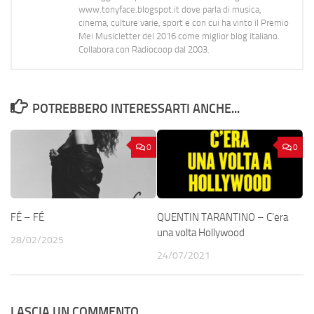
www.tonyface.blogspot.it dove parla di musica,
cinema, culture varie, sport e con cui ha vinto il Premio
Mei Musicletter del 2016 come miglior blog italiano.
Collabora con Radiocoop dal 2003.
POTREBBERO INTERESSARTI ANCHE...
0
0
FÉ – FÉ
QUENTIN TARANTINO – C’era
una volta Hollywood
28/02/2025
24/07/2021
LASCIA UN COMMENTO