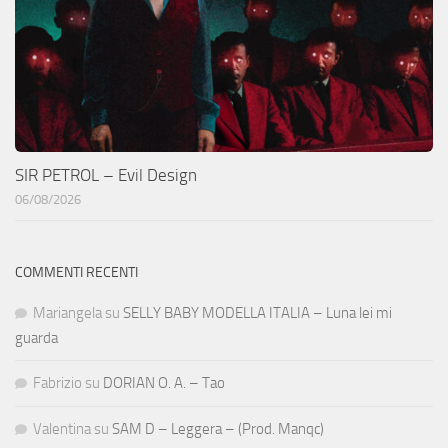
SIR PETROL – Evil Design
06/08/2026
COMMENTI RECENTI
Mariangela
su
SELLY BABY MODELLA ITALIA – Luna lei mi
guarda
Fabrizio
su
DORIAN O. A. – Tao
Valentina
su
SAM D – Leggera – (Prod. Manqc)