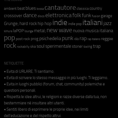
cantautore
blues
beat
country
ambient
classica
bossa
elettronica
dance
folk
funk
crossover
garage
fusion
disco
indie
italiani
jazz
hip hop
Grunge;
hard rock
indie pop
new wave
metal;
nuova musica italiana
laPOP
lounge
kimura
pop
punk
rap
psichedelia
reggae
prog
post rock
r&b
rap italiano
rock
soul
sperimentale
trap
stoner
ska
swing
rockabilly
NETIQUETTE
• Evita di URLARE. Ti sentiamo.
• Evita di scrivere lo stesso messaggio in più luoghi. Ti leggiamo.
• Evita in luoghi pubblici (forum, chat, community) polemiche e
questioni personali.
• Rispetta le idee altrui, le religioni e razze diverse dalla tua, non
bestemmiare né insultare altri utenti.
• Sentiti libero di esprimere le proprie idee, nei limiti
dell'educazione e del rispetto altrui.