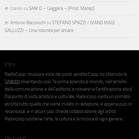
Danilo
su
SAM D – Leggera – (Prod. Manqc)
Antonio Bacciocchi
su
STEFANO SPAZZI / IVANO MAGI
GALLUZZI – Una rotonda per amare
ETICA
RadioCoop, musica e voce dei punti vendita Coop, ha ottenuto la
SA8000
diventando così "la prima azienda al mondo, nell'ambito
della comunicazione e dell'editoria, a ricevere la Certificazione etica".
Dal punto di vista artistico e culturale, Radiocoop vanta un primato:
ascolta tutto quello che viene inviato in redazione, e appena può, lo
recensisce, e in alcuni casi, chiede collaborazione agli artisti.
Radiocoop sostiene l'arte, la cultura e la musica di ogni genere.
TAG CLOUD