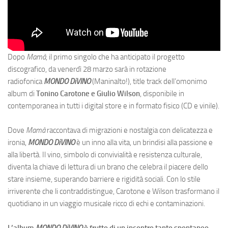
Dopo
Mamà
, il primo singolo che ha anticipato il progetto
discografico, da venerdì 28 marzo sarà in rotazione
radiofonica
MONDO DiVINO
(Maninalto!), title track dell’omonimo
album di
Tonino Carotone e Giulio Wilson
, disponibile in
contemporanea in tutti i digital store e in formato fisico (CD e vinile).
Dove
Mamà
raccontava di migrazioni e nostalgia con delicatezza e
ironia,
MONDO DiVINO
è un inno alla vita, un brindisi alla passione e
alla libertà. Il vino, simbolo di convivialità e resistenza culturale,
diventa la chiave di lettura di un brano che celebra il piacere dello
stare insieme, superando barriere e rigidità sociali. Con lo stile
irriverente che li contraddistingue, Carotone e Wilson trasformano il
quotidiano in un viaggio musicale ricco di echi e contaminazioni.
L’album
MONDO DiVINO
è frutto di un incontro tanto spontaneo