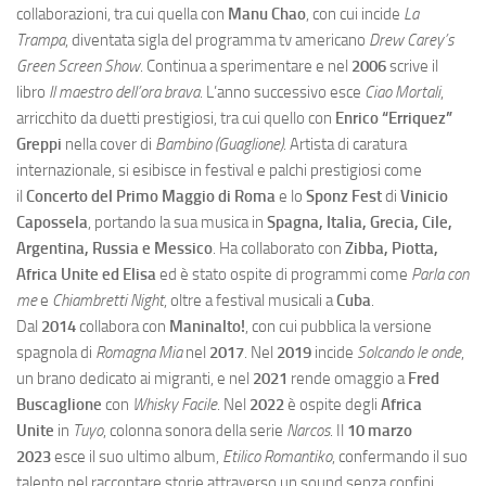
collaborazioni, tra cui quella con
Manu Chao
, con cui incide
La
Trampa
, diventata sigla del programma tv americano
Drew Carey’s
Green Screen Show
. Continua a sperimentare e nel
2006
scrive il
libro
Il maestro dell’ora brava
. L’anno successivo esce
Ciao Mortali
,
arricchito da duetti prestigiosi, tra cui quello con
Enrico “Erriquez”
Greppi
nella cover di
Bambino (Guaglione)
. Artista di caratura
internazionale, si esibisce in festival e palchi prestigiosi come
il
Concerto del Primo Maggio di Roma
e lo
Sponz Fest
di
Vinicio
Capossela
, portando la sua musica in
Spagna, Italia, Grecia, Cile,
Argentina, Russia e Messico
. Ha collaborato con
Zibba, Piotta,
Africa Unite ed Elisa
ed è stato ospite di programmi come
Parla con
me
e
Chiambretti Night
, oltre a festival musicali a
Cuba
.
Dal
2014
collabora con
Maninalto!
, con cui pubblica la versione
spagnola di
Romagna Mia
nel
2017
. Nel
2019
incide
Solcando le onde
,
un brano dedicato ai migranti, e nel
2021
rende omaggio a
Fred
Buscaglione
con
Whisky Facile
. Nel
2022
è ospite degli
Africa
Unite
in
Tuyo
, colonna sonora della serie
Narcos
. Il
10 marzo
2023
esce il suo ultimo album,
Etilico Romantiko
, confermando il suo
talento nel raccontare storie attraverso un sound senza confini.