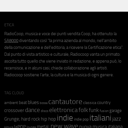
ETICA
RadioCoop, musica e voce dei punti vendita Coop, ha ottenuto la
SA8000
diventando così "la prima azienda al mondo, nell'ambito
della comunicazione e dell'editoria, a ricevere la Certificazione etica".
Dal punto di vista artistico e culturale, Radiocoop vanta un primato:
ascolta tutto quello che viene inviato in redazione, e appena può, lo
recensisce, e in alcuni casi, chiede collaborazione agli artisti.
Radiocoop sostiene l'arte, la cultura e la musica di ogni genere.
TAG CLOUD
cantautore
blues
beat
country
ambient
classica
bossa
elettronica
dance
folk
funk
crossover
garage
fusion
disco
indie
italiani
jazz
hip hop
Grunge;
hard rock
indie pop
new wave
metal;
nuova musica italiana
laPOP
lounge
kimura