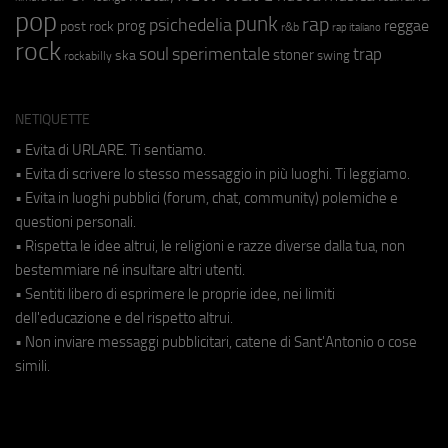
pop
punk
rap
psichedelia
reggae
prog
post rock
r&b
rap italiano
rock
soul
sperimentale
trap
stoner
ska
swing
rockabilly
NETIQUETTE
• Evita di URLARE. Ti sentiamo.
• Evita di scrivere lo stesso messaggio in più luoghi. Ti leggiamo.
• Evita in luoghi pubblici (forum, chat, community) polemiche e
questioni personali.
• Rispetta le idee altrui, le religioni e razze diverse dalla tua, non
bestemmiare né insultare altri utenti.
• Sentiti libero di esprimere le proprie idee, nei limiti
dell'educazione e del rispetto altrui.
• Non inviare messaggi pubblicitari, catene di Sant'Antonio o cose
simili.