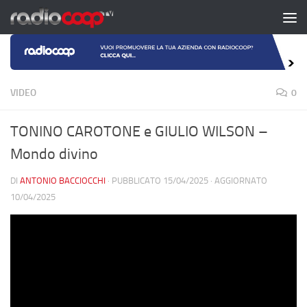
Salta al contenuto
VIDEO
0
TONINO CAROTONE e GIULIO WILSON –
Mondo divino
DI
ANTONIO BACCIOCCHI
· PUBBLICATO
15/04/2025
· AGGIORNATO
10/04/2025