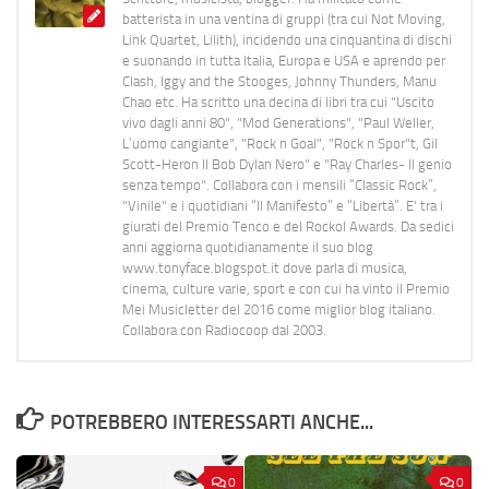
batterista in una ventina di gruppi (tra cui Not Moving,
Link Quartet, Lilith), incidendo una cinquantina di dischi
e suonando in tutta Italia, Europa e USA e aprendo per
Clash, Iggy and the Stooges, Johnny Thunders, Manu
Chao etc. Ha scritto una decina di libri tra cui "Uscito
vivo dagli anni 80", "Mod Generations", "Paul Weller,
L’uomo cangiante", "Rock n Goal", "Rock n Spor"t, Gil
Scott-Heron Il Bob Dylan Nero" e "Ray Charles- Il genio
senza tempo". Collabora con i mensili “Classic Rock”,
"Vinile" e i quotidiani “Il Manifesto” e “Libertà”. E' tra i
giurati del Premio Tenco e del Rockol Awards. Da sedici
anni aggiorna quotidianamente il suo blog
www.tonyface.blogspot.it dove parla di musica,
cinema, culture varie, sport e con cui ha vinto il Premio
Mei Musicletter del 2016 come miglior blog italiano.
Collabora con Radiocoop dal 2003.
POTREBBERO INTERESSARTI ANCHE...
0
0