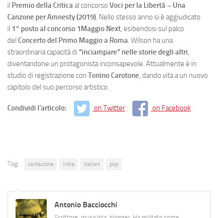
il
Premio della Critica
al concorso
Voci per la Libertà – Una
Canzone per Amnesty (2019)
. Nello stesso anno si è aggiudicato
il
1° posto al concorso 1Maggio Next
, esibendosi sul palco
del
Concerto del Primo Maggio a Roma
. Wilson ha una
straordinaria capacità di
“inciampare” nelle storie degli altri
,
diventandone un protagonista inconsapevole. Attualmente è in
studio di registrazione con
Tonino Carotone
, dando vita a un nuovo
capitolo del suo percorso artistico.
Condividi l'articolo:
on Twitter
on Facebook
Tag:
cantautore
indie
italiani
pop
Antonio Bacciocchi
Scrittore, musicista, blogger. Ha militato come