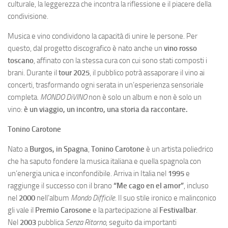
culturale, la leggerezza che incontra la riflessione e il piacere della
condivisione.
Musica e vino condividono la capacità di unire le persone. Per
questo, dal progetto discografico è nato anche un
vino rosso
toscano
, affinato con la stessa cura con cui sono stati composti i
brani. Durante il
tour 2025
, il pubblico potrà assaporare il vino ai
concerti, trasformando ogni serata in un’esperienza sensoriale
completa.
MONDO DiVINO
non è solo un album e non è solo un
vino:
è un viaggio, un incontro, una storia da raccontare.
Tonino Carotone
Nato a
Burgos, in Spagna
,
Tonino Carotone
è un artista poliedrico
che ha saputo fondere la musica italiana e quella spagnola con
un’energia unica e inconfondibile. Arriva in Italia nel
1995
e
raggiunge il successo con il brano
“Me cago en el amor”
, incluso
nel
2000
nell’album
Mondo Difficile
. Il suo stile ironico e malinconico
gli vale il
Premio Carosone
e la partecipazione al
Festivalbar
.
Nel
2003
pubblica
Senza Ritorno
, seguito da importanti