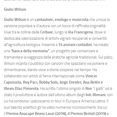
Giulio Wilson
Giulio Wilson
è un
cantautore, enologo e musicista
che unisce la
canzone popolare e d’autore con un tocco di raffinata originalità.
Vive tra le colline delle
Cerbaie
, lungo la
Via Francigena
, dove si
dedica alla valorizzazione di antichi vigneti recuperati e convertiti
all’agricoltura biologica. Insieme a
14 anziani contadini
, ha creato
una
“banca della memoria”
, un progetto per conservare e
tramandare la saggezza delle pratiche agricole tradizionali. Sul palco,
Wilson incanta il pubblico con canzoni che spazzano via polvere e
dimenticanze, dando voce a storie sospese nel tempo. Ha
collaborato con artisti di fama internazionale come
Vinicio
Capossela, Roy Paci, Bobby Solo, Jorge Drexler, Ana Belén e
Alexis Díaz Pimienta
. Ha scritto l’ultimo singolo di
Ron
“I gatti” ed è
stato il produttore e autore dell’ultimo album degli
Inti-Illimani
, con
cui ha condiviso i palcoscenici in tour in Europa e America Latina. Il
suo talento eclettico gli ha valso numerosi riconoscimenti, tra cui
il
Premio Anacapri Bruno Lauzi (2018), il Premio Bertoli (2019)
e