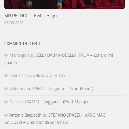
SIR PETROL – Evil Design
06/08/2026
COMMENTI RECENTI
Mariangela
su
SELLY BABY MODELLA ITALIA – Luna lei mi
guarda
Fabrizio
su
DORIAN O. A. – Tao
Valentina
su
SAM D – Leggera – (Prod. Manqc)
Danilo
su
SAM D – Leggera – (Prod. Manqc)
Antonio Bacciocchi
su
STEFANO SPAZZI / IVANO MAGI
GALLUZZI – Una rotonda per amare