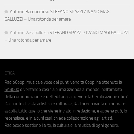
Antonio Bacciocchi
su
STEFANO SPAZZI / IVANO MAGI
GALLUZZI – Una rotonda per amare
Antonio Vasapollo
su
STEFANO SPAZZI / IVANO MAGI GALLUZZI
– Una rotonda per amare
ETICA
RadioCoop, musica e voce dei punti vendita Coop, ha ottenuto la
SA8000
diventando così "la prima azienda al mondo, nell'ambito
della comunicazione e dell'editoria, a ricevere la Certificazione etica".
Dal punto di vista artistico e culturale, Radiocoop vanta un primato:
ascolta tutto quello che viene inviato in redazione, e appena può, lo
recensisce, e in alcuni casi, chiede collaborazione agli artisti.
Radiocoop sostiene l'arte, la cultura e la musica di ogni genere.