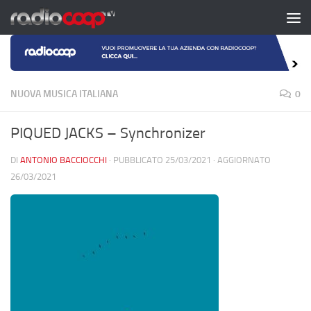
Salta al contenuto
NUOVA MUSICA ITALIANA
0
PIQUED JACKS – Synchronizer
DI
ANTONIO BACCIOCCHI
· PUBBLICATO
25/03/2021
· AGGIORNATO
26/03/2021