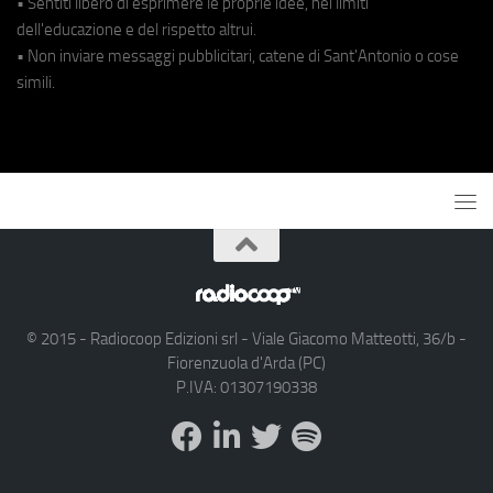
• Sentiti libero di esprimere le proprie idee, nei limiti
dell'educazione e del rispetto altrui.
• Non inviare messaggi pubblicitari, catene di Sant'Antonio o cose
simili.
© 2015 - Radiocoop Edizioni srl - Viale Giacomo Matteotti, 36/b -
Fiorenzuola d'Arda (PC)
P.IVA: 01307190338