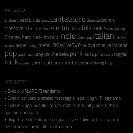
TAG CLOUD
cantautore
blues
beat
country
ambient
classica
bossa
elettronica
dance
folk
funk
crossover
garage
fusion
disco
indie
italiani
jazz
hip hop
Grunge;
hard rock
indie pop
new wave
metal;
nuova musica italiana
laPOP
lounge
kimura
pop
punk
rap
psichedelia
reggae
prog
post rock
r&b
rap italiano
rock
soul
sperimentale
trap
stoner
ska
swing
rockabilly
NETIQUETTE
• Evita di URLARE. Ti sentiamo.
• Evita di scrivere lo stesso messaggio in più luoghi. Ti leggiamo.
• Evita in luoghi pubblici (forum, chat, community) polemiche e
questioni personali.
• Rispetta le idee altrui, le religioni e razze diverse dalla tua, non
bestemmiare né insultare altri utenti.