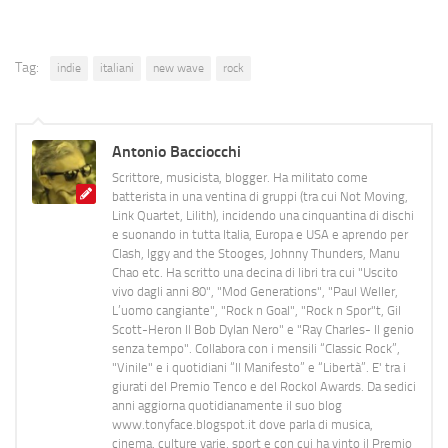
Tag:
indie
italiani
new wave
rock
Antonio Bacciocchi
Scrittore, musicista, blogger. Ha militato come
batterista in una ventina di gruppi (tra cui Not Moving,
Link Quartet, Lilith), incidendo una cinquantina di dischi
e suonando in tutta Italia, Europa e USA e aprendo per
Clash, Iggy and the Stooges, Johnny Thunders, Manu
Chao etc. Ha scritto una decina di libri tra cui "Uscito
vivo dagli anni 80", "Mod Generations", "Paul Weller,
L’uomo cangiante", "Rock n Goal", "Rock n Spor"t, Gil
Scott-Heron Il Bob Dylan Nero" e "Ray Charles- Il genio
senza tempo". Collabora con i mensili “Classic Rock”,
"Vinile" e i quotidiani “Il Manifesto” e “Libertà”. E' tra i
giurati del Premio Tenco e del Rockol Awards. Da sedici
anni aggiorna quotidianamente il suo blog
www.tonyface.blogspot.it dove parla di musica,
cinema, culture varie, sport e con cui ha vinto il Premio