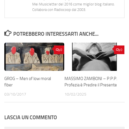
Mei Musicletter del 2016 come miglior blog italiano.
Collabora con Radiocoop dal 2003.
POTREBBERO INTERESSARTI ANCHE...
0
0
GROG – Men of low moral
MASSIMO ZAMBONI – P.P.P.
fiber
Profezia è Predire il Presente
03/10/2017
10/02/2025
LASCIA UN COMMENTO