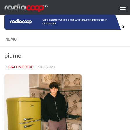
Salta al contenuto
PIUMO
piumo
DI
GIACOMODEBE
·
15/03/2023