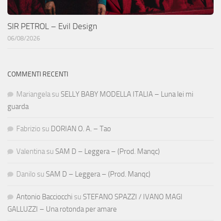
SIR PETROL – Evil Design
06/08/2026
COMMENTI RECENTI
Mariangela
su
SELLY BABY MODELLA ITALIA – Luna lei mi
guarda
Fabrizio
su
DORIAN O. A. – Tao
Valentina
su
SAM D – Leggera – (Prod. Manqc)
Danilo
su
SAM D – Leggera – (Prod. Manqc)
Antonio Bacciocchi
su
STEFANO SPAZZI / IVANO MAGI
GALLUZZI – Una rotonda per amare