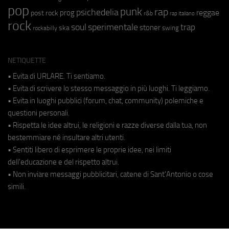
pop
punk
rap
psichedelia
reggae
prog
post rock
r&b
rap italiano
rock
soul
sperimentale
trap
stoner
ska
swing
rockabilly
NETIQUETTE
• Evita di URLARE. Ti sentiamo.
• Evita di scrivere lo stesso messaggio in più luoghi. Ti leggiamo.
• Evita in luoghi pubblici (forum, chat, community) polemiche e
questioni personali.
• Rispetta le idee altrui, le religioni e razze diverse dalla tua, non
bestemmiare né insultare altri utenti.
• Sentiti libero di esprimere le proprie idee, nei limiti
dell'educazione e del rispetto altrui.
• Non inviare messaggi pubblicitari, catene di Sant'Antonio o cose
simili.