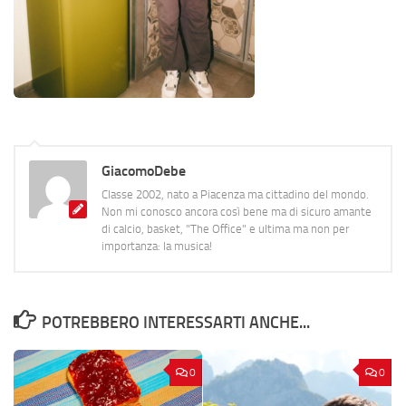
GiacomoDebe
Classe 2002, nato a Piacenza ma cittadino del mondo.
Non mi conosco ancora così bene ma di sicuro amante
di calcio, basket, "The Office" e ultima ma non per
importanza: la musica!
POTREBBERO INTERESSARTI ANCHE...
0
0