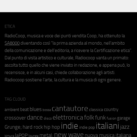
ETICA
RadioCoop, musica e voce dei punti vendita Coop, ha ottenuto la
SA8000
diventando così "la prima azienda al mondo, nell'ambito
della comunicazione e dell'editoria, a ricevere la Certificazione etica".
Dal punto di vista artistico e culturale, Radiocoop vanta un primato:
ascolta tutto quello che viene inviato in redazione, e appena può, lo
recensisce, e in alcuni casi, chiede collaborazione agli artisti.
Radiocoop sostiene l'arte, la cultura e la musica di ogni genere.
TAG CLOUD
cantautore
blues
beat
country
ambient
classica
bossa
elettronica
dance
folk
funk
crossover
garage
fusion
disco
indie
italiani
jazz
hip hop
Grunge;
hard rock
indie pop
new wave
metal;
nuova musica italiana
laPOP
lounge
kimura