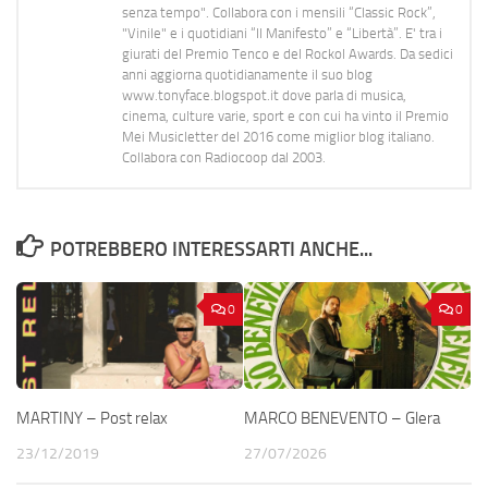
senza tempo". Collabora con i mensili “Classic Rock”,
"Vinile" e i quotidiani “Il Manifesto” e “Libertà”. E' tra i
giurati del Premio Tenco e del Rockol Awards. Da sedici
anni aggiorna quotidianamente il suo blog
www.tonyface.blogspot.it dove parla di musica,
cinema, culture varie, sport e con cui ha vinto il Premio
Mei Musicletter del 2016 come miglior blog italiano.
Collabora con Radiocoop dal 2003.
POTREBBERO INTERESSARTI ANCHE...
0
0
MARTINY – Post relax
MARCO BENEVENTO – Glera
23/12/2019
27/07/2026