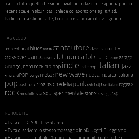
ascolta tutto quello che viene inviato in redazione, e appena può, lo
recensisce, e in alcuni casi, chiede collaborazione agli artisti.
Radiocoop sostiene l'arte, la cultura e la musica di ogni genere.
TAG CLOUD
cantautore
blues
beat
country
ambient
classica
bossa
elettronica
dance
folk
funk
crossover
garage
fusion
disco
indie
italiani
jazz
hip hop
Grunge;
hard rock
indie pop
new wave
metal;
nuova musica italiana
laPOP
lounge
kimura
pop
punk
rap
psichedelia
reggae
prog
post rock
r&b
rap italiano
rock
soul
sperimentale
trap
stoner
ska
swing
rockabilly
NETIQUETTE
• Evita di URLARE. Ti sentiamo.
• Evita di scrivere lo stesso messaggio in più luoghi. Ti leggiamo.
• Evita in luoghi pubblici (forum, chat, community) polemiche e