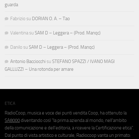
guarda
Fabrizio
su
DORIAN O. A. – Tao
Valentina
su
SAM D – Leggera – (Prod. Manqc)
Danilo
su
SAM D – Leggera – (Prod. Manqc)
Antonio Bacciocchi
su
STEFANO SPAZZI / IVANO MAGI
GALLUZZI – Una rotonda per amare
ETICA
RadioCoop, musica e voce dei punti vendita Coop, ha ottenuto la
SA8000
diventando così "la prima azienda al mondo, nell'ambito
della comunicazione e dell'editoria, a ricevere la Certificazione etica".
Dal punto di vista artistico e culturale, Radiocoop vanta un primato: