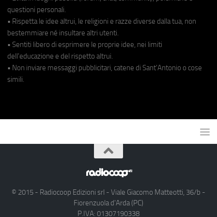
questioni personali.
• Rispetta le idee altrui, le religioni e razze diverse dalla tua, non
bestemmiare né insultare altri utenti.
• Sentiti libero di esprimere le proprie idee, nei limiti
dell'educazione e del rispetto altrui.
• Non inviare messaggi pubblicitari, catene di Sant'Antonio o cose
simili.
© 2015 - Radiocoop Edizioni srl - Viale Giacomo Matteotti, 36/b -
Fiorenzuola d'Arda (PC)
P.IVA: 01307190338