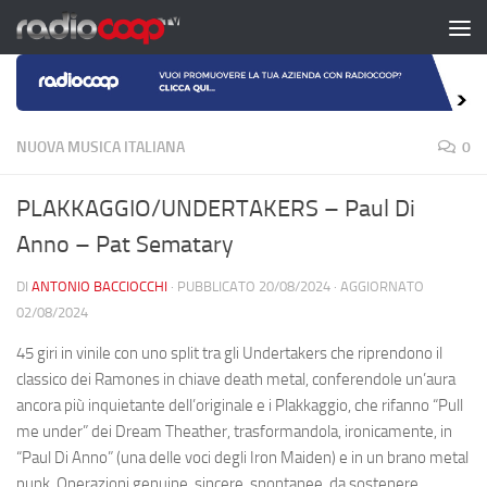
Salta al contenuto
NUOVA MUSICA ITALIANA
0
PLAKKAGGIO/UNDERTAKERS – Paul Di
Anno – Pat Sematary
DI
ANTONIO BACCIOCCHI
· PUBBLICATO
20/08/2024
· AGGIORNATO
02/08/2024
45 giri in vinile con uno split tra gli Undertakers che riprendono il
classico dei Ramones in chiave death metal, conferendole un’aura
ancora più inquietante dell’originale e i Plakkaggio, che rifanno “Pull
me under” dei Dream Theather, trasformandola, ironicamente, in
“Paul Di Anno” (una delle voci degli Iron Maiden) e in un brano metal
punk. Operazioni genuine, sincere, spontanee, da sostenere