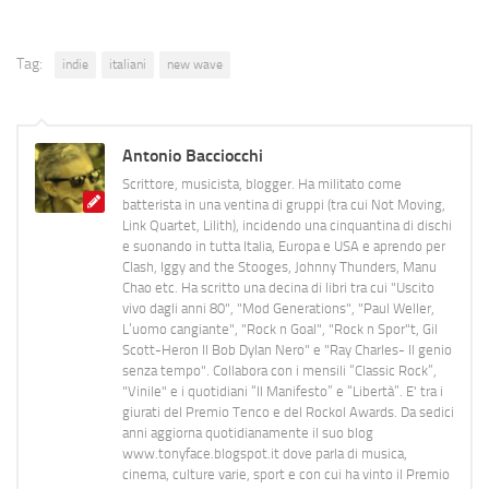
Tag:
indie
italiani
new wave
Antonio Bacciocchi
Scrittore, musicista, blogger. Ha militato come
batterista in una ventina di gruppi (tra cui Not Moving,
Link Quartet, Lilith), incidendo una cinquantina di dischi
e suonando in tutta Italia, Europa e USA e aprendo per
Clash, Iggy and the Stooges, Johnny Thunders, Manu
Chao etc. Ha scritto una decina di libri tra cui "Uscito
vivo dagli anni 80", "Mod Generations", "Paul Weller,
L’uomo cangiante", "Rock n Goal", "Rock n Spor"t, Gil
Scott-Heron Il Bob Dylan Nero" e "Ray Charles- Il genio
senza tempo". Collabora con i mensili “Classic Rock”,
"Vinile" e i quotidiani “Il Manifesto” e “Libertà”. E' tra i
giurati del Premio Tenco e del Rockol Awards. Da sedici
anni aggiorna quotidianamente il suo blog
www.tonyface.blogspot.it dove parla di musica,
cinema, culture varie, sport e con cui ha vinto il Premio