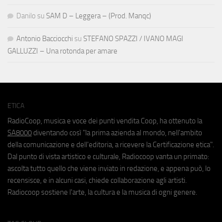
Danilo
su
SAM D – Leggera – (Prod. Manqc)
Antonio Bacciocchi
su
STEFANO SPAZZI / IVANO MAGI
GALLUZZI – Una rotonda per amare
ETICA
RadioCoop, musica e voce dei punti vendita Coop, ha ottenuto la
SA8000
diventando così "la prima azienda al mondo, nell'ambito
della comunicazione e dell'editoria, a ricevere la Certificazione etica".
Dal punto di vista artistico e culturale, Radiocoop vanta un primato:
ascolta tutto quello che viene inviato in redazione, e appena può, lo
recensisce, e in alcuni casi, chiede collaborazione agli artisti.
Radiocoop sostiene l'arte, la cultura e la musica di ogni genere.