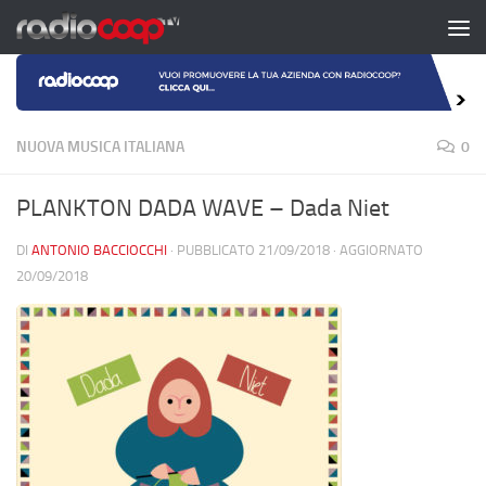
Salta al contenuto
NUOVA MUSICA ITALIANA
0
PLANKTON DADA WAVE – Dada Niet
DI
ANTONIO BACCIOCCHI
· PUBBLICATO
21/09/2018
· AGGIORNATO
20/09/2018