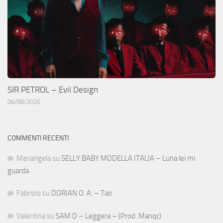
SIR PETROL – Evil Design
06/08/2026
COMMENTI RECENTI
Mariangela
su
SELLY BABY MODELLA ITALIA – Luna lei mi
guarda
Fabrizio
su
DORIAN O. A. – Tao
Valentina
su
SAM D – Leggera – (Prod. Manqc)