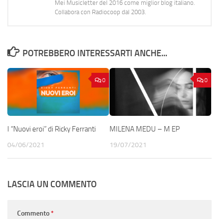
Mei Musicletter del 2016 come miglior blog italiano.
Collabora con Radiocoop dal 2003.
POTREBBERO INTERESSARTI ANCHE...
0
0
I “Nuovi eroi” di Ricky Ferranti
MILENA MEDU – M EP
04/06/2021
19/07/2021
LASCIA UN COMMENTO
Commento
*