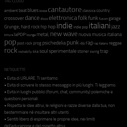
TAG CLOUD
cantautore
blues
beat
country
ambient
classica
bossa
elettronica
dance
folk
funk
crossover
garage
fusion
disco
indie
italiani
jazz
hip hop
Grunge;
hard rock
indie pop
new wave
metal;
nuova musica italiana
laPOP
lounge
kimura
pop
punk
rap
psichedelia
reggae
prog
post rock
r&b
rap italiano
rock
soul
sperimentale
trap
stoner
ska
swing
rockabilly
NETIQUETTE
• Evita di URLARE. Ti sentiamo.
• Evita di scrivere lo stesso messaggio in più luoghi. Ti leggiamo.
• Evita in luoghi pubblici (forum, chat, community) polemiche e
questioni personali.
• Rispetta le idee altrui, le religioni e razze diverse dalla tua, non
bestemmiare né insultare altri utenti.
• Sentiti libero di esprimere le proprie idee, nei limiti
dell'educazione e del rispetto altrui.