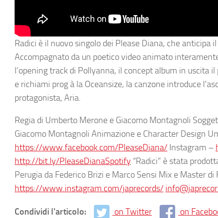
Radici è il nuovo singolo dei Please Diana, che anticipa 
Accompagnato da un poetico video animato interamente 
l’opening track di Pollyanna, il concept album in uscita i
e richiami prog à la Oceansize, la canzone introduce l’as
protagonista, Aria.
Regia di Umberto Merone e Giacomo Montagnoli Soggett
Giacomo Montagnoli Animazione e Character Design 
https://www.facebook.com/PleaseDiana/
Instagram –
http://bit.ly/PleaseDianaSpotify
“Radici” è stata prodott
Perugia da Federico Brizi e Marco Sensi Mix e Master d
https://www.instagram.com/japrecords/
info@japrecord
Condividi l'articolo:
on Twitter
on Facebo