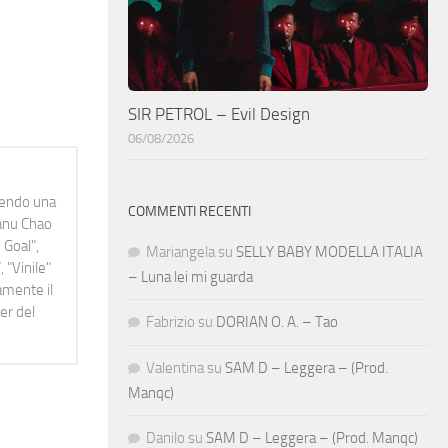
SIR PETROL – Evil Design
06/08/2026
idendo una
COMMENTI RECENTI
Manu Chao
 Goal",
Mariangela
su
SELLY BABY MODELLA ITALIA
 "Vinile"
– Luna lei mi guarda
namente il
er del
Fabrizio
su
DORIAN O. A. – Tao
Valentina
su
SAM D – Leggera – (Prod.
Manqc)
Danilo
su
SAM D – Leggera – (Prod. Manqc)