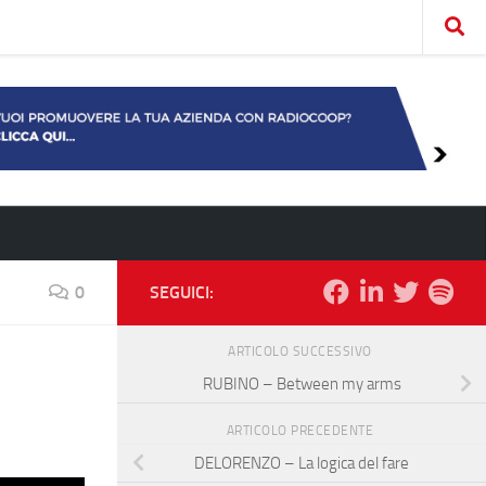
0
SEGUICI:
ARTICOLO SUCCESSIVO
RUBINO – Between my arms
ARTICOLO PRECEDENTE
DELORENZO – La logica del fare