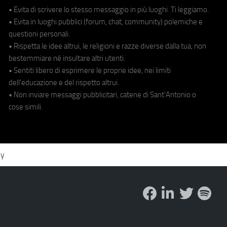
• Evita di scrivere lo stesso messaggio in più luoghi. Ti leggiamo.
• Evita in luoghi pubblici (forum, chat, community) polemiche e
questioni personali.
• Rispetta le idee altrui, le religioni e razze diverse dalla tua, non
bestemmiare né insultare altri utenti.
• Sentiti libero di esprimere le proprie idee, nei limiti
dell'educazione e del rispetto altrui.
• Non inviare messaggi pubblicitari, catene di Sant'Antonio o
cose simili.
cy