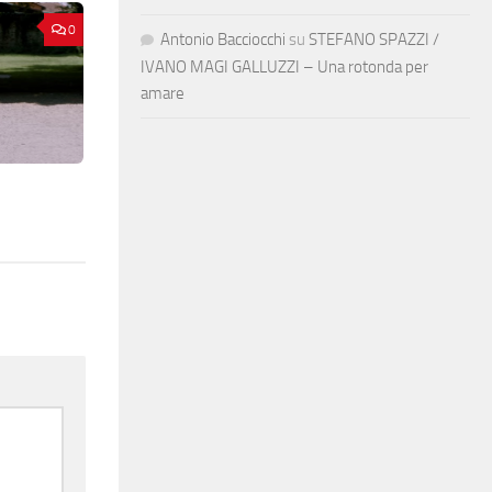
0
Antonio Bacciocchi
su
STEFANO SPAZZI /
IVANO MAGI GALLUZZI – Una rotonda per
amare