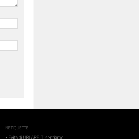
NETIQUETTE
• Evita di URLARE. Ti sentiamo.