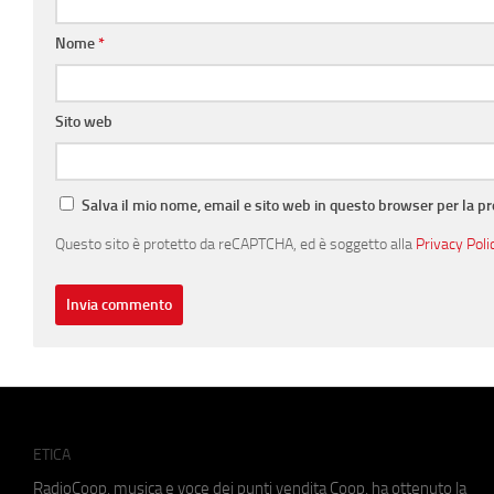
Nome
*
Sito web
Salva il mio nome, email e sito web in questo browser per la 
Questo sito è protetto da reCAPTCHA, ed è soggetto alla
Privacy Poli
ETICA
RadioCoop, musica e voce dei punti vendita Coop, ha ottenuto la