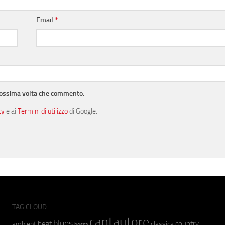
Email
*
prossima volta che commento.
cy
e ai
Termini di utilizzo
di Google.
TAG CLOUD
cantautore
blues
beat
country
ambient
classica
bossa