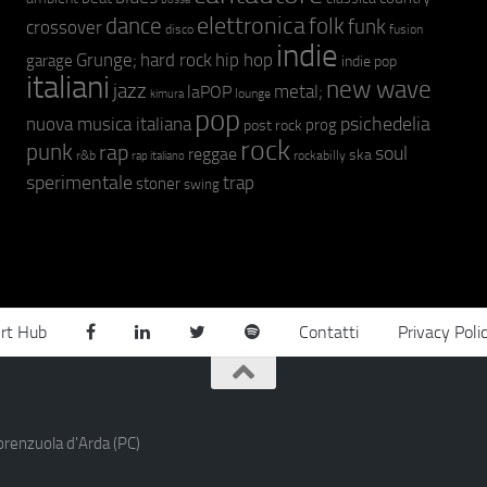
elettronica
dance
folk
funk
crossover
fusion
disco
indie
hip hop
Grunge;
hard rock
garage
indie pop
italiani
new wave
jazz
metal;
laPOP
lounge
kimura
pop
psichedelia
nuova musica italiana
prog
post rock
rock
punk
rap
soul
reggae
ska
r&b
rockabilly
rap italiano
sperimentale
trap
stoner
swing
rt Hub
Contatti
Privacy Poli
orenzuola d'Arda (PC)