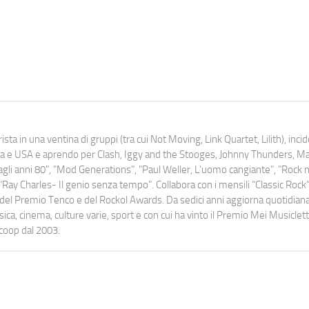
ista in una ventina di gruppi (tra cui Not Moving, Link Quartet, Lilith), inc
uropa e USA e aprendo per Clash, Iggy and the Stooges, Johnny Thunders, 
o dagli anni 80", "Mod Generations", "Paul Weller, L’uomo cangiante", "Rock n
Ray Charles- Il genio senza tempo". Collabora con i mensili “Classic Rock”,
urati del Premio Tenco e del Rockol Awards. Da sedici anni aggiorna quotidia
a, cinema, culture varie, sport e con cui ha vinto il Premio Mei Musiclett
ocoop dal 2003.