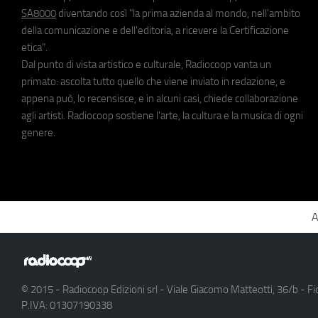
SA8000
diventando così "la prima azienda al mondo, nell'ambito
della comunicazione e dell'editoria, a ricevere la Certificazione
etica".
Dal punto di vista artistico e culturale, Radiocoop vanta un
primato: ascolta tutto quello che viene inviato in redazione, e
appena può, lo recensisce, e in alcuni casi, chiede collaborazione
agli artisti. Radiocoop sostiene l'arte, la cultura e la musica di ogni
genere.
A
© 2015 - Radiocoop Edizioni srl - Viale Giacomo Matteotti, 36/b - Fi
P.IVA: 01307190338