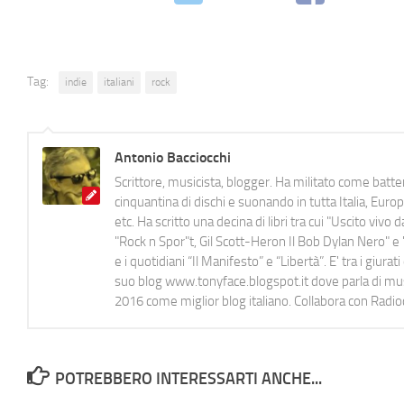
Tag:
indie
italiani
rock
Antonio Bacciocchi
Scrittore, musicista, blogger. Ha militato come batter
cinquantina di dischi e suonando in tutta Italia, E
etc. Ha scritto una decina di libri tra cui "Uscito viv
"Rock n Spor"t, Gil Scott-Heron Il Bob Dylan Nero" e "
e i quotidiani “Il Manifesto” e “Libertà”. E' tra i gi
suo blog www.tonyface.blogspot.it dove parla di music
2016 come miglior blog italiano. Collabora con Radi
POTREBBERO INTERESSARTI ANCHE...