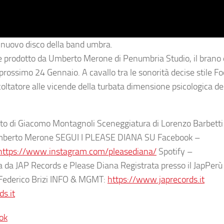
il nuovo disco della band umbra.
prodotto da Umberto Merone di Penumbria Studio, il brano 
l prossimo 24 Gennaio. A cavallo tra le sonorità decise stile F
coltatore alle vicende della turbata dimensione psicologica de
o di Giacomo Montagnoli Sceneggiatura di Lorenzo Barbetti
Umberto Merone
SEGUI I PLEASE DIANA SU
Facebook –
https://www.instagram.com/pleasediana/
Spotify –
a da JAP Records e Please Diana Registrata presso il JapPerù 
i Federico Brizi INFO & MGMT:
https://www.japrecords.it
s.it
ok