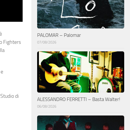
è
PALOMAR – Palomar
oo Fighters
07/08/2026
lla
 e
Studio di
ALESSANDRO FERRETTI – Basta Walter!
06/08/2026