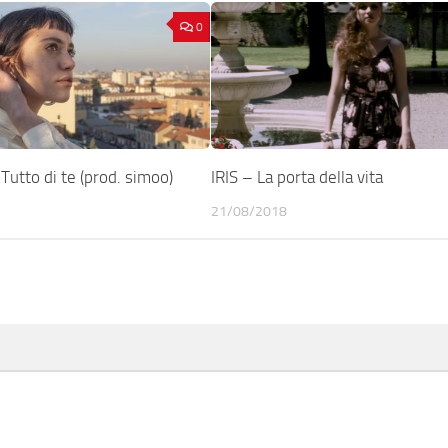
0
tto di te (prod. simoo)
IRIS – La porta della vita
21/08/2018