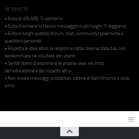
NETIQUETTE
• Evita di URLARE. Ti sentiamo.
• Evita di scrivere lo stesso messaggio in più luoghi. Ti leggiamo.
• Evita in luoghi pubblici (forum, chat, community) polemiche e
questioni personali.
• Rispetta le idee altrui, le religioni e razze diverse dalla tua, non
bestemmiare né insultare altri utenti.
• Sentiti libero di esprimere le proprie idee, nei limiti
dell'educazione e del rispetto altrui.
• Non inviare messaggi pubblicitari, catene di Sant'Antonio o cose
simili.