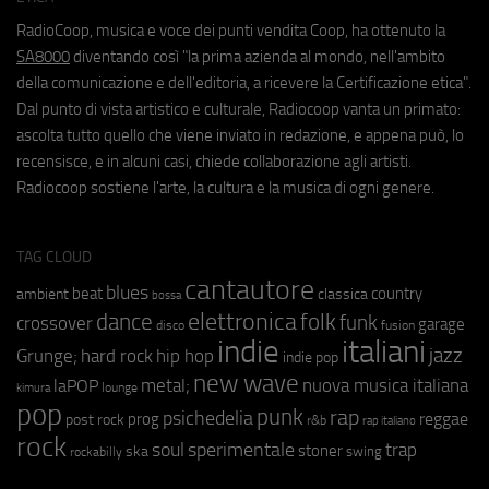
RadioCoop, musica e voce dei punti vendita Coop, ha ottenuto la
SA8000
diventando così "la prima azienda al mondo, nell'ambito
della comunicazione e dell'editoria, a ricevere la Certificazione etica".
Dal punto di vista artistico e culturale, Radiocoop vanta un primato:
ascolta tutto quello che viene inviato in redazione, e appena può, lo
recensisce, e in alcuni casi, chiede collaborazione agli artisti.
Radiocoop sostiene l'arte, la cultura e la musica di ogni genere.
TAG CLOUD
cantautore
blues
beat
country
ambient
classica
bossa
elettronica
dance
folk
funk
crossover
garage
fusion
disco
indie
italiani
jazz
hip hop
Grunge;
hard rock
indie pop
new wave
metal;
nuova musica italiana
laPOP
lounge
kimura
pop
punk
rap
psichedelia
reggae
prog
post rock
r&b
rap italiano
rock
soul
sperimentale
trap
stoner
ska
swing
rockabilly