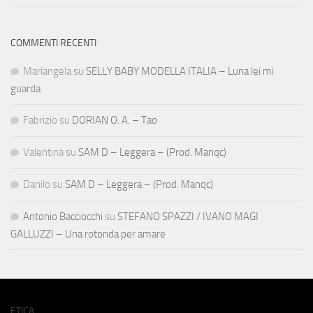
COMMENTI RECENTI
Mariangela
su
SELLY BABY MODELLA ITALIA – Luna lei mi
guarda
Fabrizio
su
DORIAN O. A. – Tao
Valentina
su
SAM D – Leggera – (Prod. Manqc)
Danilo
su
SAM D – Leggera – (Prod. Manqc)
Antonio Bacciocchi
su
STEFANO SPAZZI / IVANO MAGI
GALLUZZI – Una rotonda per amare
ETICA