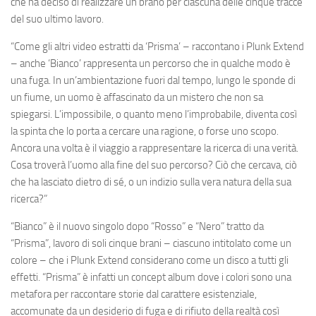
che ha deciso di realizzare un brano per ciascuna delle cinque tracce
del suo ultimo lavoro.
“
Come gli altri video estratti da ‘Prisma’
– raccontano i Plunk Extend
–
anche ‘Bianco’ rappresenta un percorso che in qualche modo è
una fuga. In un’ambientazione fuori dal tempo, lungo le sponde di
un fiume, un uomo è affascinato da un mistero che non sa
spiegarsi. L’impossibile, o quanto meno l’improbabile, diventa così
la spinta che lo porta a cercare una ragione, o forse uno scopo.
Ancora una volta è il viaggio a rappresentare la ricerca di una verità.
Cosa troverà l’uomo alla fine del suo percorso? Ciò che cercava, ciò
che ha lasciato dietro di sé, o un indizio sulla vera natura della sua
ricerca?
”
“
Bianco
” è il nuovo singolo dopo “Rosso” e “Nero” tratto da
“Prisma”, lavoro di soli cinque brani – ciascuno intitolato come un
colore – che i Plunk Extend considerano come un disco a tutti gli
effetti. “
Prisma
” è infatti un concept album dove i colori sono una
metafora per raccontare storie dal carattere esistenziale,
accomunate da un desiderio di fuga e di rifiuto della realtà così