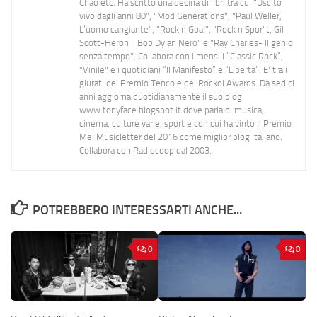
Chao etc. Ha scritto una decina di libri tra cui "Uscito
vivo dagli anni 80", "Mod Generations", "Paul Weller,
L’uomo cangiante", "Rock n Goal", "Rock n Spor"t, Gil
Scott-Heron Il Bob Dylan Nero" e "Ray Charles- Il genio
senza tempo". Collabora con i mensili “Classic Rock”,
"Vinile" e i quotidiani “Il Manifesto” e “Libertà”. E' tra i
giurati del Premio Tenco e del Rockol Awards. Da sedici
anni aggiorna quotidianamente il suo blog
www.tonyface.blogspot.it dove parla di musica,
cinema, culture varie, sport e con cui ha vinto il Premio
Mei Musicletter del 2016 come miglior blog italiano.
Collabora con Radiocoop dal 2003.
POTREBBERO INTERESSARTI ANCHE...
0
0