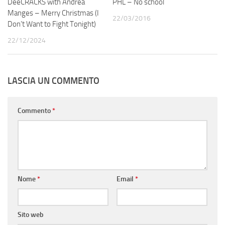
DeeCRACKS with Andrea
PHL – No school
Manges – Merry Christmas (I
22/03/2016
Don’t Want to Fight Tonight)
22/12/2024
LASCIA UN COMMENTO
Commento
*
Nome
*
Email
*
Sito web