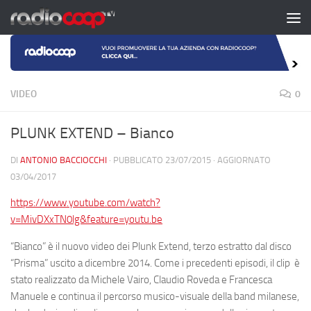
Salta al contenuto
VIDEO
0
PLUNK EXTEND – Bianco
DI
ANTONIO BACCIOCCHI
· PUBBLICATO
23/07/2015
· AGGIORNATO
03/04/2017
https://www.youtube.com/watch?
v=MivDXxTN0lg&feature=youtu.be
“
Bianco
” è il nuovo video dei
Plunk Extend
, terzo estratto dal disco
“
Prisma
” uscito a dicembre 2014. Come i precedenti episodi, il clip è
stato realizzato da
Michele Vairo
,
Claudio Roveda
e
Francesca
Manuele
e continua il percorso musico-visuale della band milanese,