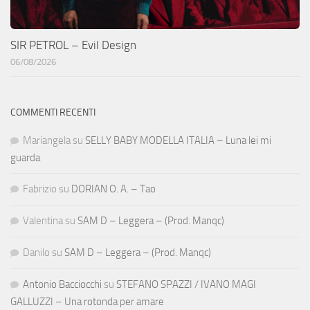
SIR PETROL – Evil Design
06/08/2026
COMMENTI RECENTI
Mariangela
su
SELLY BABY MODELLA ITALIA – Luna lei mi
guarda
Fabrizio
su
DORIAN O. A. – Tao
Valentina
su
SAM D – Leggera – (Prod. Manqc)
Danilo
su
SAM D – Leggera – (Prod. Manqc)
Antonio Bacciocchi
su
STEFANO SPAZZI / IVANO MAGI
GALLUZZI – Una rotonda per amare