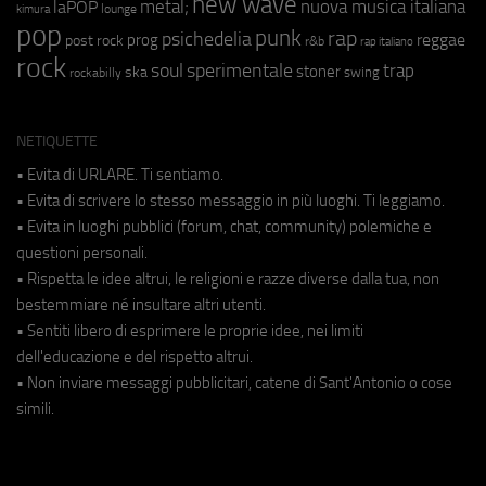
new wave
metal;
nuova musica italiana
laPOP
lounge
kimura
pop
punk
rap
psichedelia
reggae
prog
post rock
r&b
rap italiano
rock
soul
sperimentale
trap
stoner
ska
swing
rockabilly
NETIQUETTE
• Evita di URLARE. Ti sentiamo.
• Evita di scrivere lo stesso messaggio in più luoghi. Ti leggiamo.
• Evita in luoghi pubblici (forum, chat, community) polemiche e
questioni personali.
• Rispetta le idee altrui, le religioni e razze diverse dalla tua, non
bestemmiare né insultare altri utenti.
• Sentiti libero di esprimere le proprie idee, nei limiti
dell'educazione e del rispetto altrui.
• Non inviare messaggi pubblicitari, catene di Sant'Antonio o cose
simili.