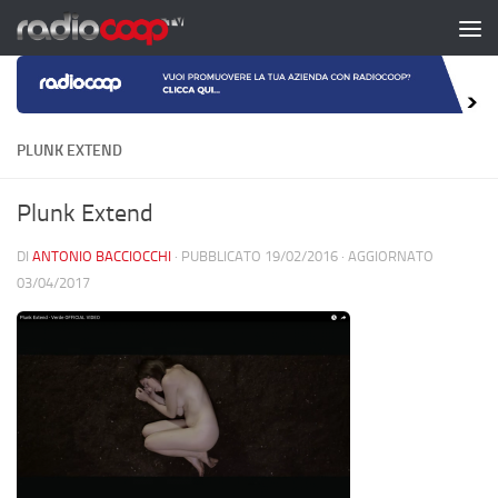
Salta al contenuto
PLUNK EXTEND
Plunk Extend
DI
ANTONIO BACCIOCCHI
· PUBBLICATO
19/02/2016
· AGGIORNATO
03/04/2017