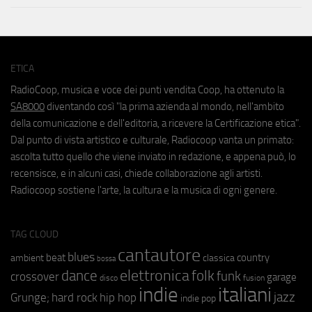
ETICA
RadioCoop, musica e voce dei punti vendita Coop, ha ottenuto la
SA8000
diventando così "la prima azienda al mondo, nell'ambito
della comunicazione e dell'editoria, a ricevere la Certificazione etica".
Dal punto di vista artistico e culturale, Radiocoop vanta un primato:
ascolta tutto quello che viene inviato in redazione, e appena può, lo
recensisce, e in alcuni casi, chiede collaborazione agli artisti.
Radiocoop sostiene l'arte, la cultura e la musica di ogni genere.
TAG CLOUD
cantautore
blues
beat
country
ambient
classica
bossa
elettronica
dance
folk
funk
crossover
garage
fusion
disco
indie
italiani
jazz
hip hop
Grunge;
hard rock
indie pop