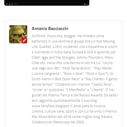
Antonio Bacciocchi
Scrittore, musicista, blogger. Ha militato come
batterista in una ventina di gruppi (tra cui Not Moving,
Link Quartet, Lilith), incidendo una cinquantina di dischi
e suonando in tutta Italia, Europa e USA e aprendo per
Clash, Iggy and the Stooges, Johnny Thunders, Manu
Chao etc. Ha scritto una decina di libri tra cui "Uscito
vivo dagli anni 80", "Mod Generations", "Paul Weller,
L’uomo cangiante", "Rock n Goal", "Rock n Spor"t, Gil
Scott-Heron Il Bob Dylan Nero" e "Ray Charles- Il genio
senza tempo". Collabora con i mensili “Classic Rock”,
"Vinile" e i quotidiani “Il Manifesto” e “Libertà”. E' tra i
giurati del Premio Tenco e del Rockol Awards. Da sedici
anni aggiorna quotidianamente il suo blog
www.tonyface.blogspot.it dove parla di musica,
cinema, culture varie, sport e con cui ha vinto il Premio
Mei Musicletter del 2016 come miglior blog italiano.
Collabora con Radiocoop dal 2003.