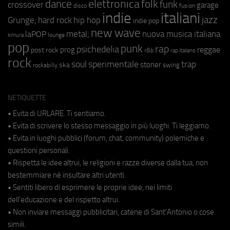
elettronica
dance
folk
funk
crossover
garage
fusion
disco
indie
italiani
jazz
hip hop
Grunge;
hard rock
indie pop
new wave
metal;
nuova musica italiana
laPOP
lounge
kimura
pop
punk
rap
psichedelia
reggae
prog
post rock
r&b
rap italiano
rock
soul
sperimentale
trap
stoner
ska
swing
rockabilly
NETIQUETTE
• Evita di URLARE. Ti sentiamo.
• Evita di scrivere lo stesso messaggio in più luoghi. Ti leggiamo.
• Evita in luoghi pubblici (forum, chat, community) polemiche e
questioni personali.
• Rispetta le idee altrui, le religioni e razze diverse dalla tua, non
bestemmiare né insultare altri utenti.
• Sentiti libero di esprimere le proprie idee, nei limiti
dell'educazione e del rispetto altrui.
• Non inviare messaggi pubblicitari, catene di Sant'Antonio o cose
simili.