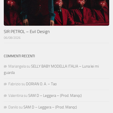
SIR PETROL – Evil Design
06/08/2026
COMMENTI RECENTI
Mariangela
su
SELLY BABY MODELLA ITALIA – Luna lei mi
guarda
Fabrizio
su
DORIAN O. A. – Tao
Valentina
su
SAM D – Leggera – (Prod. Manqc)
Danilo
su
SAM D – Leggera – (Prod. Manqc)