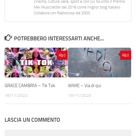
cinema, culture varie, sport e con cui ha vinto il Premio
Mei Musicletter del 2016 come miglior blog italiano.
Collabora con Radiocoop dal 2003.
POTREBBERO INTERESSARTI ANCHE...
0
0
GRACE CAMBRIA – Tik Tok
WIME – Via di qui
18/11/2022
19/11/2020
LASCIA UN COMMENTO