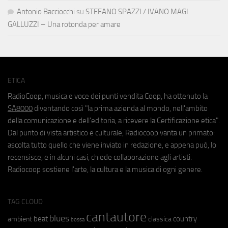
Antonio Bacciocchi
su
STEFANO SPAZZI / IVANO MAGI
GALLUZZI – Una rotonda per amare
ETICA
RadioCoop, musica e voce dei punti vendita Coop, ha ottenuto la
SA8000
diventando così "la prima azienda al mondo, nell'ambito
della comunicazione e dell'editoria, a ricevere la Certificazione etica".
Dal punto di vista artistico e culturale, Radiocoop vanta un primato:
ascolta tutto quello che viene inviato in redazione, e appena può, lo
recensisce, e in alcuni casi, chiede collaborazione agli artisti.
Radiocoop sostiene l'arte, la cultura e la musica di ogni genere.
TAG CLOUD
cantautore
blues
beat
country
ambient
classica
bossa