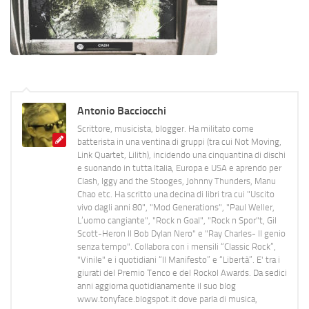
Antonio Bacciocchi
Scrittore, musicista, blogger. Ha militato come
batterista in una ventina di gruppi (tra cui Not Moving,
Link Quartet, Lilith), incidendo una cinquantina di dischi
e suonando in tutta Italia, Europa e USA e aprendo per
Clash, Iggy and the Stooges, Johnny Thunders, Manu
Chao etc. Ha scritto una decina di libri tra cui "Uscito
vivo dagli anni 80", "Mod Generations", "Paul Weller,
L’uomo cangiante", "Rock n Goal", "Rock n Spor"t, Gil
Scott-Heron Il Bob Dylan Nero" e "Ray Charles- Il genio
senza tempo". Collabora con i mensili “Classic Rock”,
"Vinile" e i quotidiani “Il Manifesto” e “Libertà”. E' tra i
giurati del Premio Tenco e del Rockol Awards. Da sedici
anni aggiorna quotidianamente il suo blog
www.tonyface.blogspot.it dove parla di musica,