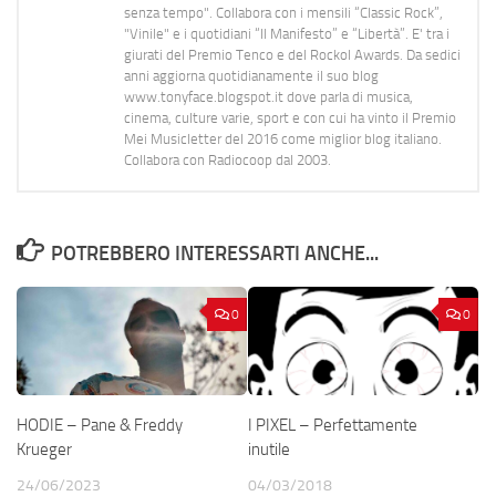
senza tempo". Collabora con i mensili “Classic Rock”,
"Vinile" e i quotidiani “Il Manifesto” e “Libertà”. E' tra i
giurati del Premio Tenco e del Rockol Awards. Da sedici
anni aggiorna quotidianamente il suo blog
www.tonyface.blogspot.it dove parla di musica,
cinema, culture varie, sport e con cui ha vinto il Premio
Mei Musicletter del 2016 come miglior blog italiano.
Collabora con Radiocoop dal 2003.
POTREBBERO INTERESSARTI ANCHE...
0
0
HODIE – Pane & Freddy
I PIXEL – Perfettamente
Krueger
inutile
24/06/2023
04/03/2018