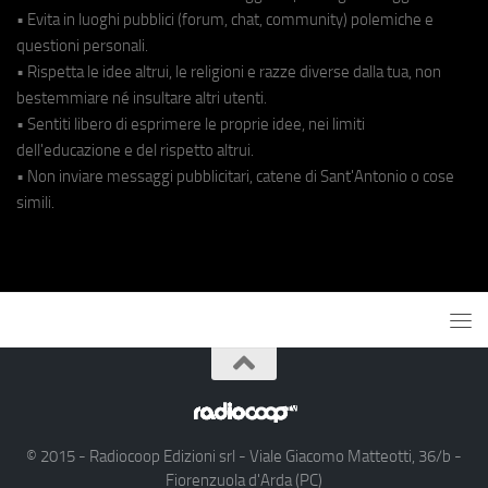
• Evita in luoghi pubblici (forum, chat, community) polemiche e
questioni personali.
• Rispetta le idee altrui, le religioni e razze diverse dalla tua, non
bestemmiare né insultare altri utenti.
• Sentiti libero di esprimere le proprie idee, nei limiti
dell'educazione e del rispetto altrui.
• Non inviare messaggi pubblicitari, catene di Sant'Antonio o cose
simili.
© 2015 - Radiocoop Edizioni srl - Viale Giacomo Matteotti, 36/b -
Fiorenzuola d'Arda (PC)