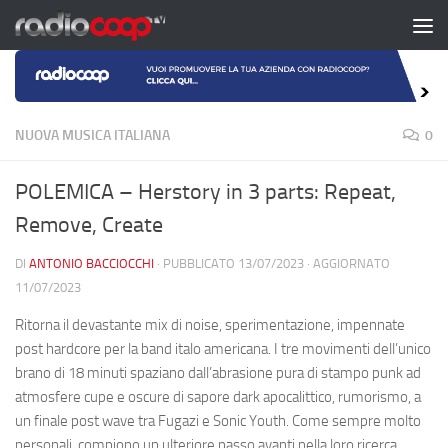
Salta al contenuto
NUOVA MUSICA ITALIANA
0
POLEMICA – Herstory in 3 parts: Repeat,
Remove, Create
DI
ANTONIO BACCIOCCHI
· PUBBLICATO
13/07/2023
· AGGIORNATO
11/07/2023
Ritorna il devastante mix di noise, sperimentazione, impennate
post hardcore per la band italo americana. I tre movimenti dell’unico
brano di 18 minuti spaziano dall’abrasione pura di stampo punk ad
atmosfere cupe e oscure di sapore dark apocalittico, rumorismo, a
un finale post wave tra Fugazi e Sonic Youth. Come sempre molto
personali, compiono un ulteriore passo avanti nella loro ricerca