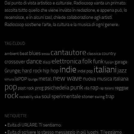
Dal punto di vista artistico e culturale, Radiocoop vanta un primato:
ascolta tutto quello che viene inviato in redazione, e appena può, lo
recensisce, e in alcuni casi, chiede collaborazione agli artisti.
Radiocoop sostiene l'arte, la cultura e la musica di ogni genere.
TAG CLOUD
cantautore
blues
beat
country
ambient
classica
bossa
elettronica
dance
folk
funk
crossover
garage
fusion
disco
indie
italiani
jazz
hip hop
Grunge;
hard rock
indie pop
new wave
metal;
nuova musica italiana
laPOP
lounge
kimura
pop
punk
rap
psichedelia
reggae
prog
post rock
r&b
rap italiano
rock
soul
sperimentale
trap
stoner
ska
swing
rockabilly
NETIQUETTE
• Evita di URLARE. Ti sentiamo.
• Evita di scrivere lo stesso messaggio in più luoghi. Ti leggiamo.