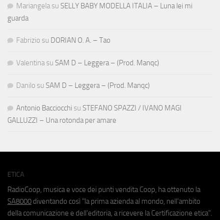
Mariangela
su
SELLY BABY MODELLA ITALIA – Luna lei mi
guarda
Fabrizio
su
DORIAN O. A. – Tao
Valentina
su
SAM D – Leggera – (Prod. Manqc)
Danilo
su
SAM D – Leggera – (Prod. Manqc)
Antonio Bacciocchi
su
STEFANO SPAZZI / IVANO MAGI
GALLUZZI – Una rotonda per amare
ETICA
RadioCoop, musica e voce dei punti vendita Coop, ha ottenuto la
SA8000
diventando così "la prima azienda al mondo, nell'ambito
della comunicazione e dell'editoria, a ricevere la Certificazione etica".