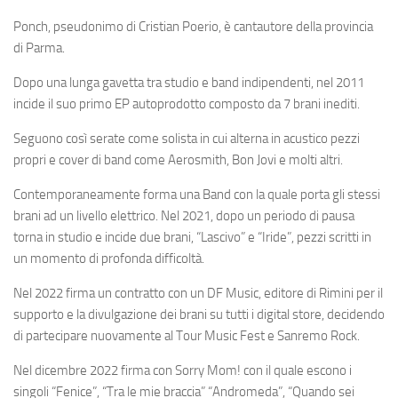
Ponch, pseudonimo di Cristian Poerio, è cantautore della provincia
di Parma.
Dopo una lunga gavetta tra studio e band indipendenti, nel 2011
incide il suo primo EP autoprodotto composto da 7 brani inediti.
Seguono così serate come solista in cui alterna in acustico pezzi
propri e cover di band come Aerosmith, Bon Jovi e molti altri.
Contemporaneamente forma una Band con la quale porta gli stessi
brani ad un livello elettrico. Nel 2021, dopo un periodo di pausa
torna in studio e incide due brani, “Lascivo” e “Iride”, pezzi scritti in
un momento di profonda difficoltà.
Nel 2022 firma un contratto con un DF Music, editore di Rimini per il
supporto e la divulgazione dei brani su tutti i digital store, decidendo
di partecipare nuovamente al Tour Music Fest e Sanremo Rock.
Nel dicembre 2022 firma con Sorry Mom! con il quale escono i
singoli “Fenice”, “Tra le mie braccia” “Andromeda”, “Quando sei