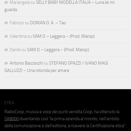
Mariangela
su
SELLY BABY MODELLA ITALIA – Luna lei mi
guarda
Fabrizio
su
DORIAN O. A. – Tao
Valentina
su
SAM D – Leggera – (Prod. Manqc)
Danilo
su
SAM D – Leggera – (Prod. Manqc)
Antonio Bacciocchi
su
STEFANO SPAZZI / IVANO MAGI
GALLUZZI – Una rotonda per amare
ETICA
RadioCoop, musica e voce dei punti vendita Coop, ha ottenuto la
SA8000
diventando così "la prima azienda al mondo, nell'ambito
della comunicazione e dell'editoria, a ricevere la Certificazione etica".