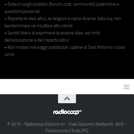
• Evita in luoghi pubblici (forum, chat, community) polemiche e
questioni personali.
• Rispetta le idee altrui, le religioni e razze diverse dalla tua, non
bestemmiare né insultare altri utenti.
• Sentiti libero di esprimere le proprie idee, nei limiti
dell'educazione e del rispetto altrui.
• Non inviare messaggi pubblicitari, catene di Sant'Antonio o cose
simili.
© 2015 - Radiocoop Edizioni srl - Viale Giacomo Matteotti, 36/b -
Fiorenzuola d'Arda (PC)