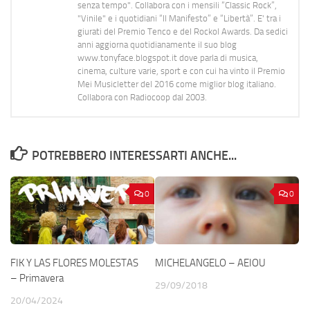
senza tempo". Collabora con i mensili “Classic Rock”,
"Vinile" e i quotidiani “Il Manifesto” e “Libertà”. E' tra i
giurati del Premio Tenco e del Rockol Awards. Da sedici
anni aggiorna quotidianamente il suo blog
www.tonyface.blogspot.it dove parla di musica,
cinema, culture varie, sport e con cui ha vinto il Premio
Mei Musicletter del 2016 come miglior blog italiano.
Collabora con Radiocoop dal 2003.
POTREBBERO INTERESSARTI ANCHE...
0
0
FIK Y LAS FLORES MOLESTAS
MICHELANGELO – AEIOU
– Primavera
29/09/2018
20/04/2024