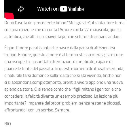
Dopo l’uscita del precedente brano “Musgravite”, il cantautore torna
con una canzone che racconta l’Amore con la “A” maiuscola, quello
autentico, che all’inizio spaventa perché si teme di lasciarsi andare.
È quel timore paralizzante che nasce dalla paura di affezionarsi
troppo. Eppure, questo amore è al tempo stesso meraviglia e cura:
una riscoperta inaspettata di emozioni dimenticate, capace di
guarire le ferite del passato. In questi momenti di ritrovata serenità,
è naturale farsi domande sulla realtà che si sta vivendo, finché non
ci si abbandona completamente, pronti a vivere appieno una nuova,
splendida storia. Ci si rende conto che i figli imitano i genitori e che
concedersi la felicità diventa un esempio prezioso. La lezione più
importante? Imparare dai propri problemi senza restarne bloccati,
affrontandoli con un sorriso. Sempre.
BIO