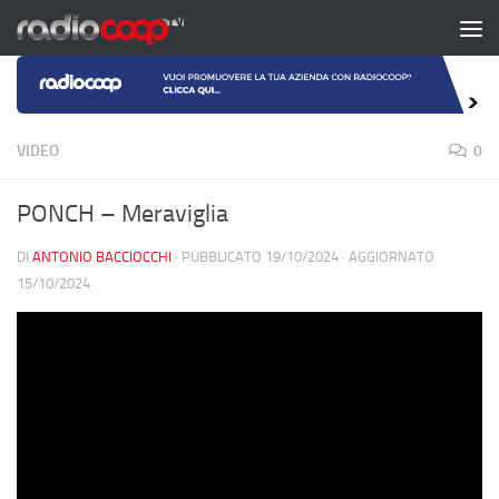
Salta al contenuto
VIDEO
0
PONCH – Meraviglia
DI
ANTONIO BACCIOCCHI
· PUBBLICATO
19/10/2024
· AGGIORNATO
15/10/2024