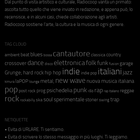
Dal punto di vista artistico e culturale, Radiocoop vanta un primato:
ascolta tutto quello che viene inviato in redazione, e appena può, lo
recensisce, e in alcuni casi, chiede collaborazione agli artisti.
Radiocoop sostiene l'arte, la cultura e la musica di ogni genere.
TAG CLOUD
cantautore
blues
beat
country
ambient
classica
bossa
elettronica
dance
folk
funk
crossover
garage
fusion
disco
indie
italiani
jazz
hip hop
Grunge;
hard rock
indie pop
new wave
metal;
nuova musica italiana
laPOP
lounge
kimura
pop
punk
rap
psichedelia
reggae
prog
post rock
r&b
rap italiano
rock
soul
sperimentale
trap
stoner
ska
swing
rockabilly
NETIQUETTE
• Evita di URLARE. Ti sentiamo.
• Evita di scrivere lo stesso messaggio in più luoghi. Ti leggiamo.