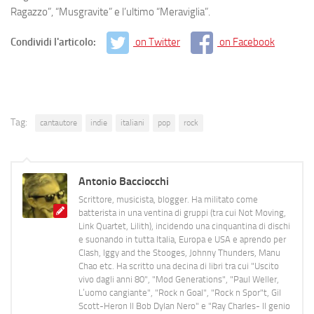
Ragazzo”, “Musgravite” e l’ultimo “Meraviglia”.
Condividi l'articolo:
on Twitter
on Facebook
Tag:
cantautore
indie
italiani
pop
rock
Antonio Bacciocchi
Scrittore, musicista, blogger. Ha militato come
batterista in una ventina di gruppi (tra cui Not Moving,
Link Quartet, Lilith), incidendo una cinquantina di dischi
e suonando in tutta Italia, Europa e USA e aprendo per
Clash, Iggy and the Stooges, Johnny Thunders, Manu
Chao etc. Ha scritto una decina di libri tra cui "Uscito
vivo dagli anni 80", "Mod Generations", "Paul Weller,
L’uomo cangiante", "Rock n Goal", "Rock n Spor"t, Gil
Scott-Heron Il Bob Dylan Nero" e "Ray Charles- Il genio