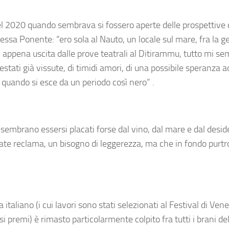
el 2020 quando sembrava si fossero aperte delle prospettive 
tessa Ponente: “
ero sola al Nauto, un locale sul mare, fra la g
 appena uscita dalle prove teatrali al Ditirammu, tutto mi s
 estati già vissute, di timidi amori, di una possibile speranza 
 quando si esce da un periodo così nero” .
” sembrano essersi placati forse dal vino, dal mare e dal deside
state reclama, un bisogno di leggerezza, ma che in fondo purt
italiano (i cui lavori sono stati selezionati al Festival di Vene
si premi) è rimasto particolarmente colpito fra tutti i brani de