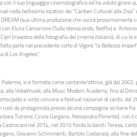
a con il suo linguaggio cinematografico ed ha voluto girare q
 nella bellissima location dei “Cantieri Culturali alla Zisa” 
to DREAM (sua ultima produzione che uscirà prossimamente co
) con
Elvira Camarrone
(Sulla stessa onda, Netflix) e
Antonio 
 Ciprì
(maestro della fotografia del cinema italiano), di cui la 
atto parte nel precedente corto di Vigore “la Bellezza Imperf
ma di Los Angeles
”.
Palermo, si è formata come cantante/attrice, già dal 2002, 
a, alla Vokalmusik, alla Music Modern Academy
, fino al
Diti
tecipato e vinto concorsi e festival nazionali di canto, dal 2
in ruoli da protagonista presso alcune compagnie siciliane fra
arbara Tutrone, Cinzia Gargano, Alessandra Ponente
), con il 
a Castrocaro
nel 2014, nel 2015 fonda la band i
Teresa
, cant
argano, Giovanni Schimmenti, Bartolo Costanzo
), alla fine d