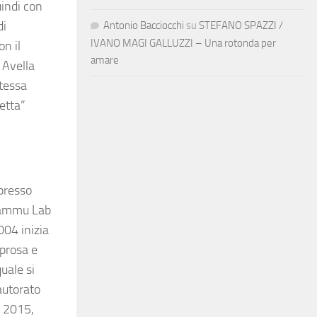
uindi con
di
Antonio Bacciocchi
su
STEFANO SPAZZI /
IVANO MAGI GALLUZZI – Una rotonda per
n il
amare
Avella
stessa
etta”
presso
rammu Lab
004 inizia
 prosa e
quale si
autorato
el 2015,