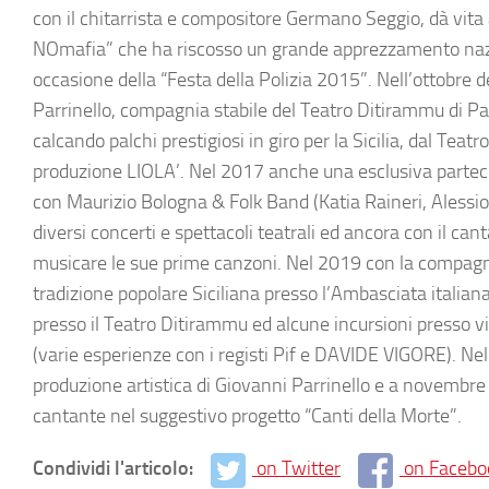
con il chitarrista e compositore
Germano Seggio
, dà vit
NOmafia
”
che ha riscosso un grande apprezzamento nazio
occasione della
“
Festa della Polizia 2015
”.
Nell’ottobre d
Parrinello
, compagnia stabile del
Teatro Ditirammu di P
calcando palchi prestigiosi in giro per la Sicilia, dal
Teatro
produzione
LIOLA’
. Nel 2017 anche una esclusiva partec
con
Maurizio Bologna & Folk Band
(
Katia Raineri, Aless
diversi concerti e spettacoli teatrali ed ancora con il ca
musicare le sue prime canzoni. Nel 2019 con la compagni
tradizione popolare Siciliana
presso l’Ambasciata italian
presso il Teatro Ditirammu ed alcune incursioni presso 
(
varie esperienze con i registi
Pif e DAVIDE VIGORE
). Ne
produzione artistica di Giovanni Parrinello e a novembre 
cantante nel suggestivo progetto “
Canti della Morte
”.
Condividi l'articolo:
on Twitter
on Facebo