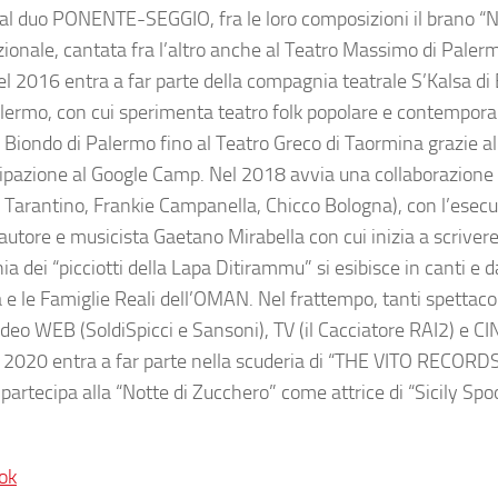
a al duo PONENTE-SEGGIO, fra le loro composizioni il brano
“
nale, cantata fra l’altro anche al
Teatro Massimo
di Palerm
el 2016 entra a far parte della
compagnia teatrale S’Kalsa di 
alermo
, con cui sperimenta teatro folk popolare e contempor
 Biondo di Palermo
fino al
Teatro Greco di Taormina
grazie al
ipazione al
Google Camp
. Nel 2018 avvia una collaborazione 
io Tarantino, Frankie Campanella, Chicco Bologna
), con l’esec
ntautore e musicista
Gaetano Mirabella
con cui inizia a scriver
a dei “
picciotti della Lapa Ditirammu
”
si esibisce in canti e 
a e le Famiglie Reali dell’OMAN
. Nel frattempo, tanti spettacol
video WEB (
SoldiSpicci e Sansoni
), TV (
il Cacciatore RAI2
) e C
l 2020 entra a far parte nella scuderia
di “THE VITO RECORD
partecipa alla “
Notte di Zucchero
” come attrice di
“
Sicily Spo
ok