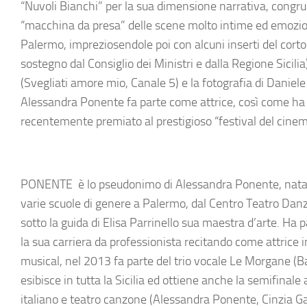
“Nuvoli Bianchi” per la sua dimensione narrativa, congru
“macchina da presa” delle scene molto intime ed emozionali
Palermo, impreziosendole poi con alcuni inserti del cor
sostegno dal Consiglio dei Ministri e dalla Regione Sicilia
(Svegliati amore mio, Canale 5) e la fotografia di
Daniele
Alessandra Ponente fa parte come attrice, così come ha f
recentemente premiato al prestigioso “
festival del cine
PONENTE
è lo pseudonimo di Alessandra Ponente, nata 
varie scuole di genere a Palermo, dal
Centro Teatro Danz
sotto la guida di
Elisa Parrinello
sua maestra d’arte. Ha par
la sua carriera da professionista recitando come attrice 
musical, nel 2013 fa parte del trio vocale
Le Morgane
(
B
esibisce in tutta la Sicilia ed ottiene anche la
semifinale 
italiano e teatro canzone (
Alessandra Ponente, Cinzia G