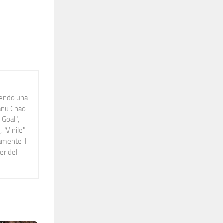
idendo una
Manu Chao
 Goal",
 "Vinile"
namente il
er del