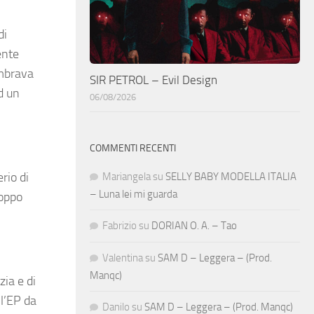
di
ente
embrava
SIR PETROL – Evil Design
ad un
06/08/2026
COMMENTI RECENTI
rio di
Mariangela
su
SELLY BABY MODELLA ITALIA
– Luna lei mi guarda
roppo
Fabrizio
su
DORIAN O. A. – Tao
Valentina
su
SAM D – Leggera – (Prod.
Manqc)
zia e di
ll’EP da
Danilo
su
SAM D – Leggera – (Prod. Manqc)