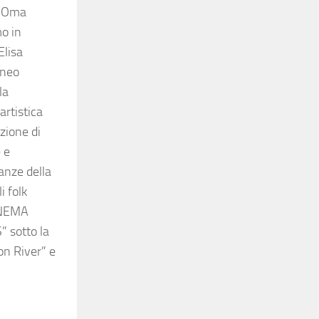
NOma
o in
Elisa
aneo
la
artistica
uzione di
e e
danze della
i folk
INEMA
S”
sotto la
on River
”
e