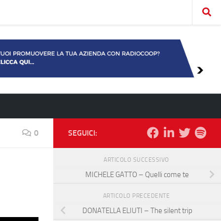
0
SEGUICI:
ARTICOLO SUCCESSIVO
MICHELE GATTO – Quelli come te
ARTICOLO PRECEDENTE
DONATELLA ELIUTI – The silent trip