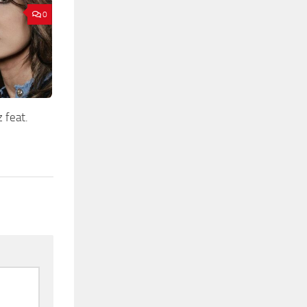
0
 feat.