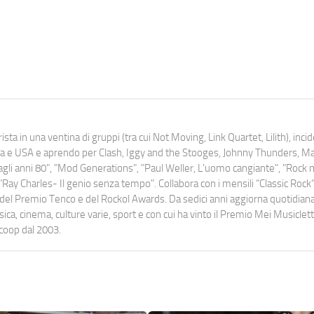
ista in una ventina di gruppi (tra cui Not Moving, Link Quartet, Lilith), inc
uropa e USA e aprendo per Clash, Iggy and the Stooges, Johnny Thunders, 
o dagli anni 80", "Mod Generations", "Paul Weller, L’uomo cangiante", "Rock n
Ray Charles- Il genio senza tempo". Collabora con i mensili “Classic Rock”,
urati del Premio Tenco e del Rockol Awards. Da sedici anni aggiorna quotidia
a, cinema, culture varie, sport e con cui ha vinto il Premio Mei Musiclett
ocoop dal 2003.