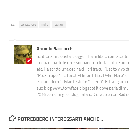
Tag:
cantautore
indie
italiani
Antonio Bacciocchi
Scrittore, musicista, blogger. Ha militato come batter
cinquantina di dischi e suonando in tutta Italia, E
etc. Ha scritto una decina di libri tra cui "Uscito viv
"Rock n Spor"t, Gil Scott-Heron Il Bob Dylan Nero" e "
e i quotidiani “Il Manifesto” e “Libertà”. E' tra i gi
suo blog www.tonyface.blogspot.it dove parla di music
2016 come miglior blog italiano. Collabora con Radi
POTREBBERO INTERESSARTI ANCHE...