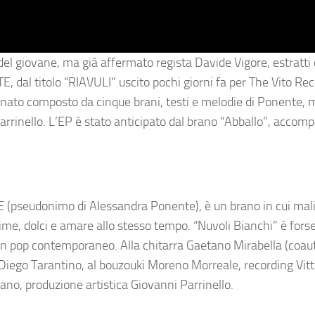
 del giovane, ma già affermato regista
Davide Vigore
,
estratti
TE
, dal titolo “
RIAVULI”
uscito pochi giorni fa per
The Vito Rec
nato composto da cinque brani, testi e melodie di
Ponente
, 
arrinello
.
L’EP è stato anticipato dal brano “Abballo”, accom
E
(pseudonimo di Alessandra Ponente), è un brano in cui mal
me, dolci e amare allo stesso tempo. “Nuvoli Bianchi” è forse
 un pop contemporaneo. Alla chitarra
Gaetano Mirabella
(coaut
Diego Tarantino,
al bouzouki
Moreno Morreale
, recording
Vitt
ano,
produzione artistica
Giovanni Parrinello.