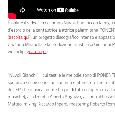
È online il videoclip del brano Nuvoli Banchi
con la regia
d’esordio della cantautrice e attrice palermitana
PONEN
(
ascolta qui
),
un progetto discografico
intenso e appassio
Gaetano Mirabella
e la produzione artistica di
Giovanni P
videoclip
(
guarda qui
).
“
Nuvoli Bianchi”
,
i cui testi e le melodie sono di
PONENT
speranza si uniscono con sonorità e atmosfere molto inti
dell’EP che musicalmente ha più di tutti un’apertura ad
musiche), alla tromba
Alberto Anguzza,
al
contrabbasso 
Matteo,
mixing
Riccardo Piparo
, mastering
Roberto Rom