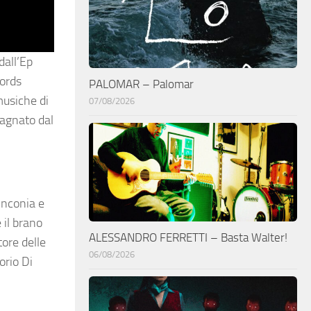
 dall’Ep
ords
PALOMAR – Palomar
musiche di
07/08/2026
pagnato dal
inconia e
 il brano
ALESSANDRO FERRETTI – Basta Walter!
ore delle
06/08/2026
orio Di