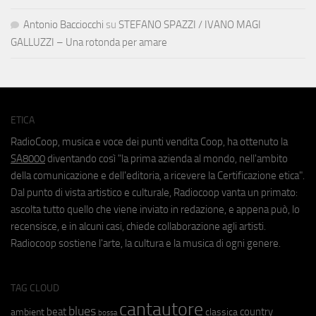
Antonio Bacciocchi
su
STEFANO SPAZZI / IVANO MAGI
GALLUZZI – Una rotonda per amare
ETICA
RadioCoop, musica e voce dei punti vendita Coop, ha ottenuto la
SA8000
diventando così "la prima azienda al mondo, nell'ambito
della comunicazione e dell'editoria, a ricevere la Certificazione etica".
Dal punto di vista artistico e culturale, Radiocoop vanta un primato:
ascolta tutto quello che viene inviato in redazione, e appena può, lo
recensisce, e in alcuni casi, chiede collaborazione agli artisti.
Radiocoop sostiene l'arte, la cultura e la musica di ogni genere.
TAG CLOUD
cantautore
blues
beat
country
ambient
classica
bossa