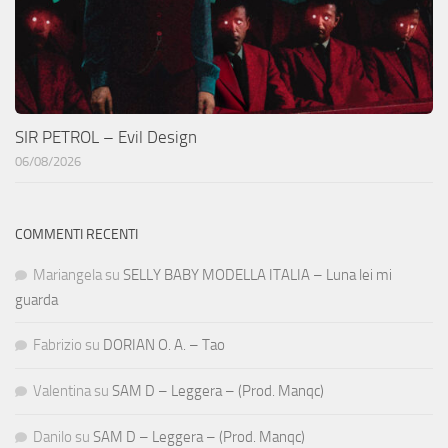
SIR PETROL – Evil Design
06/08/2026
COMMENTI RECENTI
Mariangela
su
SELLY BABY MODELLA ITALIA – Luna lei mi
guarda
Fabrizio
su
DORIAN O. A. – Tao
Valentina
su
SAM D – Leggera – (Prod. Manqc)
Danilo
su
SAM D – Leggera – (Prod. Manqc)