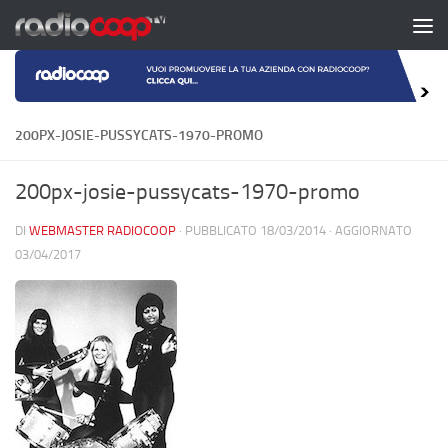
Salta al contenuto
200PX-JOSIE-PUSSYCATS-1970-PROMO
200px-josie-pussycats-1970-promo
DI
WEBMASTER RADIOCOOP
· PUBBLICATO
18/03/2014
· AGGIORNATO
03/04/2017