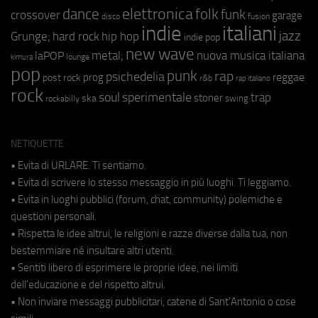
elettronica
dance
folk
funk
crossover
garage
fusion
disco
indie
italiani
jazz
hip hop
Grunge;
hard rock
indie pop
new wave
metal;
nuova musica italiana
laPOP
lounge
kimura
pop
punk
rap
psichedelia
reggae
prog
post rock
r&b
rap italiano
rock
soul
sperimentale
trap
stoner
ska
swing
rockabilly
NETIQUETTE
• Evita di URLARE. Ti sentiamo.
• Evita di scrivere lo stesso messaggio in più luoghi. Ti leggiamo.
• Evita in luoghi pubblici (forum, chat, community) polemiche e
questioni personali.
• Rispetta le idee altrui, le religioni e razze diverse dalla tua, non
bestemmiare né insultare altri utenti.
• Sentiti libero di esprimere le proprie idee, nei limiti
dell'educazione e del rispetto altrui.
• Non inviare messaggi pubblicitari, catene di Sant'Antonio o cose