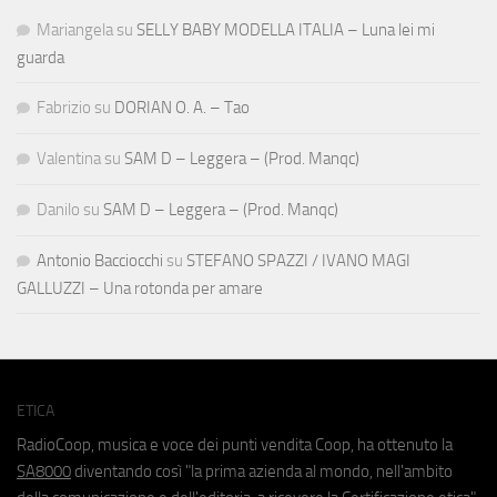
Mariangela
su
SELLY BABY MODELLA ITALIA – Luna lei mi
guarda
Fabrizio
su
DORIAN O. A. – Tao
Valentina
su
SAM D – Leggera – (Prod. Manqc)
Danilo
su
SAM D – Leggera – (Prod. Manqc)
Antonio Bacciocchi
su
STEFANO SPAZZI / IVANO MAGI
GALLUZZI – Una rotonda per amare
ETICA
RadioCoop, musica e voce dei punti vendita Coop, ha ottenuto la
SA8000
diventando così "la prima azienda al mondo, nell'ambito