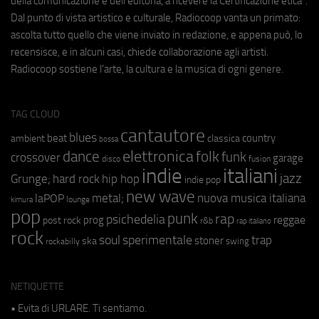
della comunicazione e dell'editoria, a ricevere la Certificazione etica".
Dal punto di vista artistico e culturale, Radiocoop vanta un primato:
ascolta tutto quello che viene inviato in redazione, e appena può, lo
recensisce, e in alcuni casi, chiede collaborazione agli artisti.
Radiocoop sostiene l'arte, la cultura e la musica di ogni genere.
TAG CLOUD
cantautore
blues
beat
country
ambient
classica
bossa
elettronica
dance
folk
funk
crossover
garage
fusion
disco
indie
italiani
jazz
hip hop
Grunge;
hard rock
indie pop
new wave
metal;
nuova musica italiana
laPOP
lounge
kimura
pop
punk
rap
psichedelia
reggae
prog
post rock
r&b
rap italiano
rock
soul
sperimentale
trap
stoner
ska
swing
rockabilly
NETIQUETTE
• Evita di URLARE. Ti sentiamo.