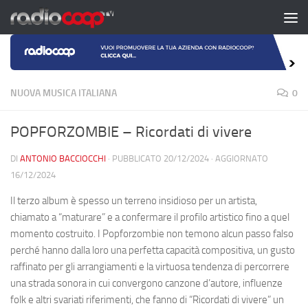
Salta al contenuto
NUOVA MUSICA ITALIANA
0
POPFORZOMBIE – Ricordati di vivere
DI
ANTONIO BACCIOCCHI
· PUBBLICATO
20/12/2024
· AGGIORNATO
16/12/2024
Il terzo album è spesso un terreno insidioso per un artista,
chiamato a “maturare” e a confermare il profilo artistico fino a quel
momento costruito. I Popforzombie non temono alcun passo falso
perché hanno dalla loro una perfetta capacità compositiva, un gusto
raffinato per gli arrangiamenti e la virtuosa tendenza di percorrere
una strada sonora in cui convergono canzone d’autore, influenze
folk e altri svariati riferimenti, che fanno di “Ricordati di vivere” un