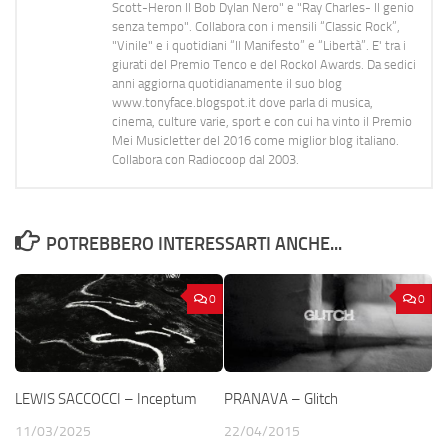
Scott-Heron Il Bob Dylan Nero" e "Ray Charles- Il genio
senza tempo". Collabora con i mensili “Classic Rock”,
"Vinile" e i quotidiani “Il Manifesto” e “Libertà”. E' tra i
giurati del Premio Tenco e del Rockol Awards. Da sedici
anni aggiorna quotidianamente il suo blog
www.tonyface.blogspot.it dove parla di musica,
cinema, culture varie, sport e con cui ha vinto il Premio
Mei Musicletter del 2016 come miglior blog italiano.
Collabora con Radiocoop dal 2003.
POTREBBERO INTERESSARTI ANCHE...
0
0
LEWIS SACCOCCI – Inceptum
PRANAVA – Glitch
11/03/2025
22/04/2015