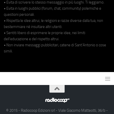
• Evita di scrivere lo stesso messaggio in più luoghi. Ti leggiamo.
• Evita in luoghi pubblici (forum, chat, community) polemiche e
questioni personali.
• Rispetta le idee altrui, le religioni e razze diverse dalla tua, non
bestemmiare né insultare altri utenti.
• Sentiti libero di esprimere le proprie idee, nei limiti
dell'educazione e del rispetto altrui.
• Non inviare messaggi pubblicitari, catene di Sant'Antonio o cose
simili.
© 2015 - Radiocoop Edizioni srl - Viale Giacomo Matteotti, 36/b -