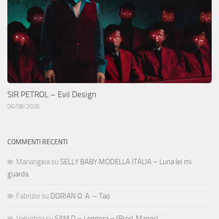
SIR PETROL – Evil Design
06/08/2026
COMMENTI RECENTI
Mariangela
su
SELLY BABY MODELLA ITALIA – Luna lei mi
guarda
Fabrizio
su
DORIAN O. A. – Tao
Valentina
su
SAM D – Leggera – (Prod. Manqc)