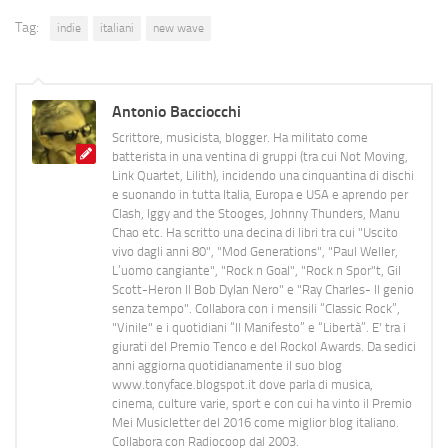
Tag:
indie
italiani
new wave
Antonio Bacciocchi
Scrittore, musicista, blogger. Ha militato come
batterista in una ventina di gruppi (tra cui Not Moving,
Link Quartet, Lilith), incidendo una cinquantina di dischi
e suonando in tutta Italia, Europa e USA e aprendo per
Clash, Iggy and the Stooges, Johnny Thunders, Manu
Chao etc. Ha scritto una decina di libri tra cui "Uscito
vivo dagli anni 80", "Mod Generations", "Paul Weller,
L’uomo cangiante", "Rock n Goal", "Rock n Spor"t, Gil
Scott-Heron Il Bob Dylan Nero" e "Ray Charles- Il genio
senza tempo". Collabora con i mensili “Classic Rock”,
"Vinile" e i quotidiani “Il Manifesto” e “Libertà”. E' tra i
giurati del Premio Tenco e del Rockol Awards. Da sedici
anni aggiorna quotidianamente il suo blog
www.tonyface.blogspot.it dove parla di musica,
cinema, culture varie, sport e con cui ha vinto il Premio
Mei Musicletter del 2016 come miglior blog italiano.
Collabora con Radiocoop dal 2003.