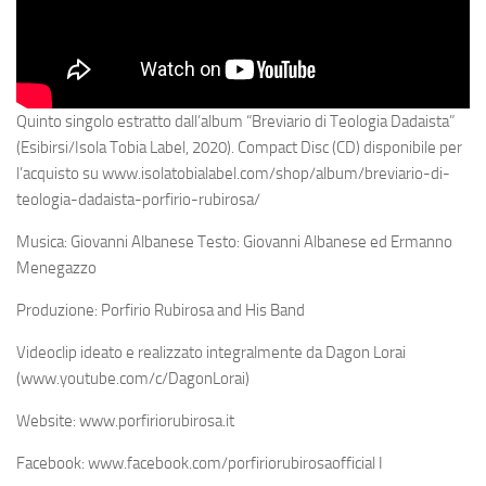
Quinto singolo estratto dall’album “Breviario di Teologia Dadaista”
(Esibirsi/Isola Tobia Label, 2020). Compact Disc (CD) disponibile per
l’acquisto su www.isolatobialabel.com/shop/album/breviario-di-
teologia-dadaista-porfirio-rubirosa/
Musica: Giovanni Albanese Testo: Giovanni Albanese ed Ermanno
Menegazzo
Produzione: Porfirio Rubirosa and His Band
Videoclip ideato e realizzato integralmente da Dagon Lorai
(www.youtube.com/c/DagonLorai)
Website: www.porfiriorubirosa.it
Facebook: www.facebook.com/porfiriorubirosaofficial I