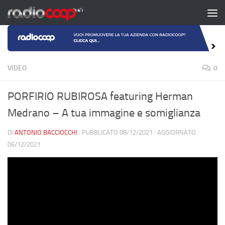
Salta al contenuto
VIDEO
0
PORFIRIO RUBIROSA featuring Herman
Medrano – A tua immagine e somiglianza
DI
ANTONIO BACCIOCCHI
· PUBBLICATO
08/12/2021
· AGGIORNATO
06/12/2021