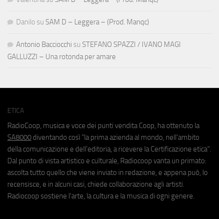
Danilo
su
SAM D – Leggera – (Prod. Manqc)
Antonio Bacciocchi
su
STEFANO SPAZZI / IVANO MAGI
GALLUZZI – Una rotonda per amare
ETICA
RadioCoop, musica e voce dei punti vendita Coop, ha ottenuto la
SA8000
diventando così "la prima azienda al mondo, nell'ambito
della comunicazione e dell'editoria, a ricevere la Certificazione etica".
Dal punto di vista artistico e culturale, Radiocoop vanta un primato:
ascolta tutto quello che viene inviato in redazione, e appena può, lo
recensisce, e in alcuni casi, chiede collaborazione agli artisti.
Radiocoop sostiene l'arte, la cultura e la musica di ogni genere.