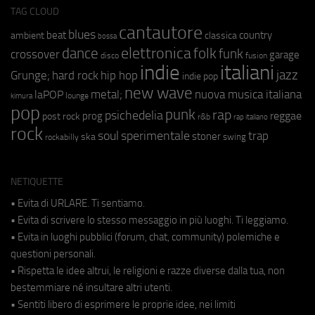
TAG CLOUD
cantautore
blues
beat
country
ambient
classica
bossa
elettronica
dance
folk
funk
crossover
garage
fusion
disco
indie
italiani
jazz
hip hop
Grunge;
hard rock
indie pop
new wave
metal;
nuova musica italiana
laPOP
lounge
kimura
pop
punk
rap
psichedelia
reggae
prog
post rock
r&b
rap italiano
rock
soul
sperimentale
trap
stoner
ska
swing
rockabilly
NETIQUETTE
• Evita di URLARE. Ti sentiamo.
• Evita di scrivere lo stesso messaggio in più luoghi. Ti leggiamo.
• Evita in luoghi pubblici (forum, chat, community) polemiche e
questioni personali.
• Rispetta le idee altrui, le religioni e razze diverse dalla tua, non
bestemmiare né insultare altri utenti.
• Sentiti libero di esprimere le proprie idee, nei limiti