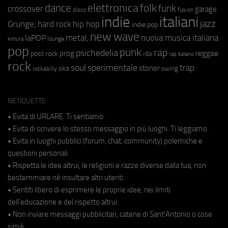
elettronica
dance
folk
funk
crossover
garage
fusion
disco
indie
italiani
jazz
hip hop
Grunge;
hard rock
indie pop
new wave
metal;
nuova musica italiana
laPOP
lounge
kimura
pop
punk
rap
psichedelia
reggae
prog
post rock
r&b
rap italiano
rock
soul
sperimentale
trap
stoner
ska
swing
rockabilly
NETIQUETTE
• Evita di URLARE. Ti sentiamo.
• Evita di scrivere lo stesso messaggio in più luoghi. Ti leggiamo.
• Evita in luoghi pubblici (forum, chat, community) polemiche e
questioni personali.
• Rispetta le idee altrui, le religioni e razze diverse dalla tua, non
bestemmiare né insultare altri utenti.
• Sentiti libero di esprimere le proprie idee, nei limiti
dell'educazione e del rispetto altrui.
• Non inviare messaggi pubblicitari, catene di Sant'Antonio o cose
simili.