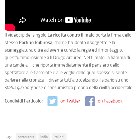
Il videoclip del singolo
La ricetta contro il male
porta la firma dello
stesso
Porfirio Rubirosa
, che ne ha ideato il soggetto e la
sceneggiatura, oltre ad averne curato la regia ed il montaggio,
quest’ultimo insieme a Il Drugo Arcureo. Nel filmato, la fiamma di
una candela – che riporta immediatamente il pensiero dello
spettatore alle fiaccolate e alle veglie delle quali spesso si sente
parlare nella cronaca – diventa tutt’altro, alzando il sipario su uno
status quo
borghese e consumistico proprio della civiltà occidentale.
Condividi l'articolo:
on Twitter
on Facebook
Tag:
cantautore
indie
italiani