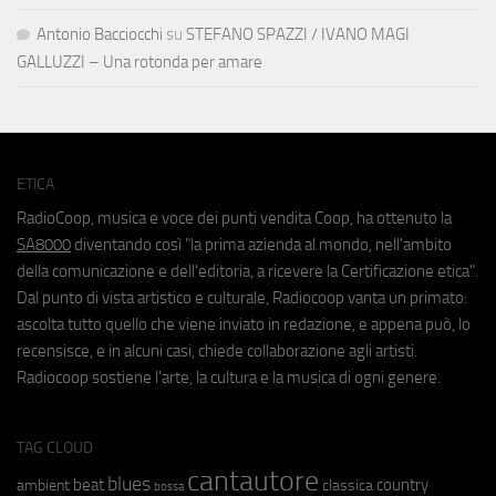
Antonio Bacciocchi
su
STEFANO SPAZZI / IVANO MAGI
GALLUZZI – Una rotonda per amare
ETICA
RadioCoop, musica e voce dei punti vendita Coop, ha ottenuto la
SA8000
diventando così "la prima azienda al mondo, nell'ambito
della comunicazione e dell'editoria, a ricevere la Certificazione etica".
Dal punto di vista artistico e culturale, Radiocoop vanta un primato:
ascolta tutto quello che viene inviato in redazione, e appena può, lo
recensisce, e in alcuni casi, chiede collaborazione agli artisti.
Radiocoop sostiene l'arte, la cultura e la musica di ogni genere.
TAG CLOUD
cantautore
blues
beat
country
ambient
classica
bossa