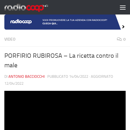
Salta al contenuto
VIDEO
0
PORFIRIO RUBIROSA – La ricetta contro il
male
DI
ANTONIO BACCIOCCHI
· PUBBLICATO
14/04/2022
· AGGIORNATO
12/04/2022