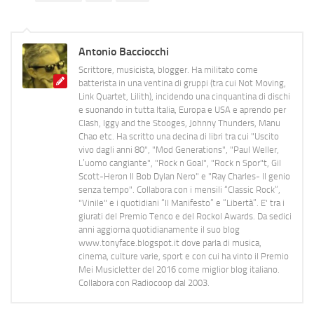
Antonio Bacciocchi
Scrittore, musicista, blogger. Ha militato come
batterista in una ventina di gruppi (tra cui Not Moving,
Link Quartet, Lilith), incidendo una cinquantina di dischi
e suonando in tutta Italia, Europa e USA e aprendo per
Clash, Iggy and the Stooges, Johnny Thunders, Manu
Chao etc. Ha scritto una decina di libri tra cui "Uscito
vivo dagli anni 80", "Mod Generations", "Paul Weller,
L’uomo cangiante", "Rock n Goal", "Rock n Spor"t, Gil
Scott-Heron Il Bob Dylan Nero" e "Ray Charles- Il genio
senza tempo". Collabora con i mensili “Classic Rock”,
"Vinile" e i quotidiani “Il Manifesto” e “Libertà”. E' tra i
giurati del Premio Tenco e del Rockol Awards. Da sedici
anni aggiorna quotidianamente il suo blog
www.tonyface.blogspot.it dove parla di musica,
cinema, culture varie, sport e con cui ha vinto il Premio
Mei Musicletter del 2016 come miglior blog italiano.
Collabora con Radiocoop dal 2003.