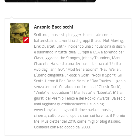
Antonio Bacciocchi
Scrittore, musicista, blogger. Ha militato come
batterista in una ventina di gruppi (tra cui Not Moving,
Link Quartet, Lilith), incidendo una cinquantina di dischi
e suonando in tutta Italia, Europa e USA e aprendo per
Clash, Iggy and the Stooges, Johnny Thunders, Manu
Chao etc. Ha scritto una decina di libri tra cui "Uscito
vivo dagli anni 80", "Mod Generations", "Paul Weller,
L’uomo cangiante", "Rock n Goal", "Rock n Spor"t, Gil
Scott-Heron Il Bob Dylan Nero" e "Ray Charles- Il genio
senza tempo". Collabora con i mensili “Classic Rock”,
"Vinile" e i quotidiani “Il Manifesto” e “Libertà”. E' tra i
giurati del Premio Tenco e del Rockol Awards. Da sedici
anni aggiorna quotidianamente il suo blog
www.tonyface.blogspot.it dove parla di musica,
cinema, culture varie, sport e con cui ha vinto il Premio
Mei Musicletter del 2016 come miglior blog italiano.
Collabora con Radiocoop dal 2003.