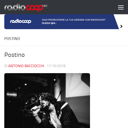
Salta al contenuto
POSTINO
Postino
DI
ANTONIO BACCIOCCHI
·
17/10/2018