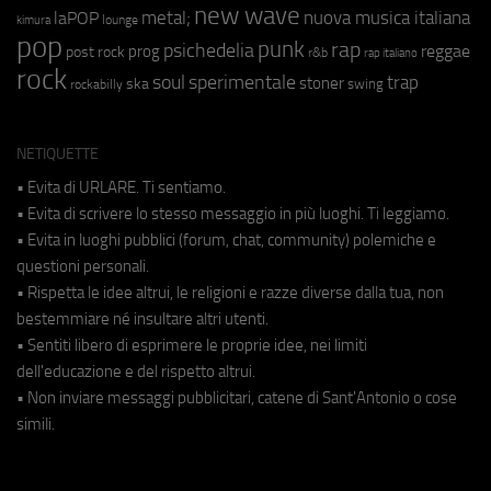
new wave
metal;
nuova musica italiana
laPOP
lounge
kimura
pop
punk
rap
psichedelia
reggae
prog
post rock
r&b
rap italiano
rock
soul
sperimentale
trap
stoner
ska
swing
rockabilly
NETIQUETTE
• Evita di URLARE. Ti sentiamo.
• Evita di scrivere lo stesso messaggio in più luoghi. Ti leggiamo.
• Evita in luoghi pubblici (forum, chat, community) polemiche e
questioni personali.
• Rispetta le idee altrui, le religioni e razze diverse dalla tua, non
bestemmiare né insultare altri utenti.
• Sentiti libero di esprimere le proprie idee, nei limiti
dell'educazione e del rispetto altrui.
• Non inviare messaggi pubblicitari, catene di Sant'Antonio o cose
simili.