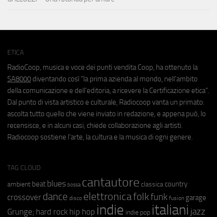
ETICA
RadioCoop, musica e voce dei punti vendita Coop, ha ottenuto la
SA8000
diventando così "la prima azienda al mondo, nell'ambito
della comunicazione e dell'editoria, a ricevere la Certificazione etica".
Dal punto di vista artistico e culturale, Radiocoop vanta un primato:
ascolta tutto quello che viene inviato in redazione, e appena può, lo
recensisce, e in alcuni casi, chiede collaborazione agli artisti.
Radiocoop sostiene l'arte, la cultura e la musica di ogni genere.
TAG CLOUD
cantautore
blues
beat
country
ambient
classica
bossa
elettronica
dance
folk
funk
crossover
garage
fusion
disco
indie
italiani
jazz
hip hop
Grunge;
hard rock
indie pop