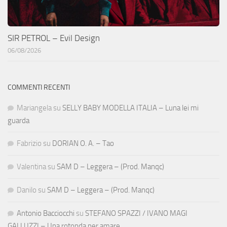
SIR PETROL – Evil Design
06/08/2026
COMMENTI RECENTI
Mariangela
su
SELLY BABY MODELLA ITALIA – Luna lei mi
guarda
Fabrizio
su
DORIAN O. A. – Tao
Valentina
su
SAM D – Leggera – (Prod. Manqc)
Danilo
su
SAM D – Leggera – (Prod. Manqc)
Antonio Bacciocchi
su
STEFANO SPAZZI / IVANO MAGI
GALLUZZI – Una rotonda per amare