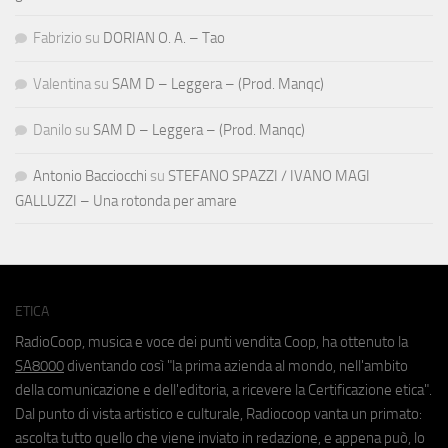
Fabrizio
su
DORIAN O. A. – Tao
Valentina
su
SAM D – Leggera – (Prod. Manqc)
Danilo
su
SAM D – Leggera – (Prod. Manqc)
Antonio Bacciocchi
su
STEFANO SPAZZI / IVANO MAGI
GALLUZZI – Una rotonda per amare
ETICA
RadioCoop, musica e voce dei punti vendita Coop, ha ottenuto la
SA8000
diventando così "la prima azienda al mondo, nell'ambito
della comunicazione e dell'editoria, a ricevere la Certificazione etica".
Dal punto di vista artistico e culturale, Radiocoop vanta un primato:
ascolta tutto quello che viene inviato in redazione, e appena può, lo