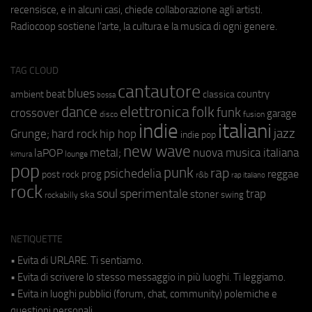
recensisce, e in alcuni casi, chiede collaborazione agli artisti.
Radiocoop sostiene l'arte, la cultura e la musica di ogni genere.
TAG CLOUD
cantautore
blues
beat
country
ambient
classica
bossa
elettronica
dance
folk
funk
crossover
garage
fusion
disco
indie
italiani
jazz
hip hop
Grunge;
hard rock
indie pop
new wave
metal;
nuova musica italiana
laPOP
lounge
kimura
pop
punk
rap
psichedelia
reggae
prog
post rock
r&b
rap italiano
rock
soul
sperimentale
trap
stoner
ska
swing
rockabilly
NETIQUETTE
• Evita di URLARE. Ti sentiamo.
• Evita di scrivere lo stesso messaggio in più luoghi. Ti leggiamo.
• Evita in luoghi pubblici (forum, chat, community) polemiche e
questioni personali.