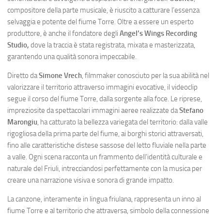
compositore della parte musicale, è riuscito a catturare l’essenza
selvaggia e potente del fiume Torre. Oltre a essere un esperto
produttore, è anche il fondatore degli
Angel’s Wings Recording
Studio
,
dove la traccia è stata registrata, mixata e masterizzata,
garantendo una qualità sonora impeccabile.
Diretto da
Simone Vrech
, filmmaker conosciuto per la sua abilità nel
valorizzare il territorio attraverso immagini evocative, il videoclip
segue il corso del fiume Torre, dalla sorgente alla foce. Le riprese,
impreziosite da spettacolari immagini aeree realizzate da
Stefano
Marongiu
, ha catturato la bellezza variegata del territorio: dalla valle
rigogliosa della prima parte del fiume, ai borghi storici attraversati,
fino alle caratteristiche distese sassose del letto fluviale nella parte
a valle. Ogni scena racconta un frammento dell’identità culturale e
naturale del Friuli, intrecciandosi perfettamente con la musica per
creare una narrazione visiva e sonora di grande impatto.
La canzone, interamente in lingua friulana, rappresenta un inno al
fiume Torre e al territorio che attraversa, simbolo della connessione