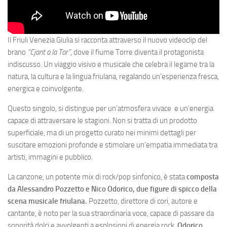
Il Friuli Venezia Giulia si racconta attraverso il nuovo videoclip del
brano
“Cjant a la Tor”
, dove il fiume Torre diventa il protagonista
indiscusso. Un viaggio visivo e musicale che celebra il legame tra la
natura, la cultura e la lingua friulana, regalando un’esperienza fresca,
energica e coinvolgente.
Questo singolo, si distingue per un’atmosfera vivace e un’energia
capace di attraversare le stagioni. Non si tratta di un prodotto
superficiale, ma di un progetto curato nei minimi dettagli per
suscitare emozioni profonde e stimolare un’empatia immediata tra
artisti, immagini e pubblico.
La canzone, un potente mix di rock/pop sinfonico, è stata
composta
da
Alessandro Pozzetto e Nico Odorico
, due figure di spicco della
scena musicale friulana.
Pozzetto, direttore di cori, autore e
cantante, è noto per la sua straordinaria voce, capace di passare da
sonorità dolci e avvolgenti a esplosioni di energia rock.
Odorico
,