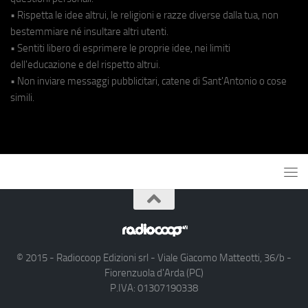
• Rispetta le idee altrui, le religioni e razze diverse dalla tua, non
bestemmiare né insultare altri utenti.
• Sentiti libero di esprimere le proprie idee, nei limiti
dell'educazione e del rispetto altrui.
• Non inviare messaggi pubblicitari, catene di Sant'Antonio o cose
simili.
© 2015 - Radiocoop Edizioni srl - Viale Giacomo Matteotti, 36/b -
Fiorenzuola d'Arda (PC)
P.IVA: 01307190338