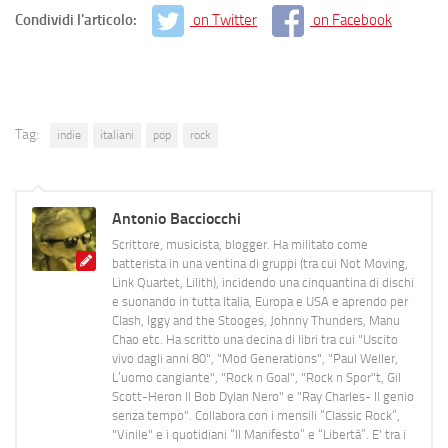
Condividi l'articolo:
on Twitter
on Facebook
Tag:
indie
italiani
pop
rock
Antonio Bacciocchi
Scrittore, musicista, blogger. Ha militato come
batterista in una ventina di gruppi (tra cui Not Moving,
Link Quartet, Lilith), incidendo una cinquantina di dischi
e suonando in tutta Italia, Europa e USA e aprendo per
Clash, Iggy and the Stooges, Johnny Thunders, Manu
Chao etc. Ha scritto una decina di libri tra cui "Uscito
vivo dagli anni 80", "Mod Generations", "Paul Weller,
L’uomo cangiante", "Rock n Goal", "Rock n Spor"t, Gil
Scott-Heron Il Bob Dylan Nero" e "Ray Charles- Il genio
senza tempo". Collabora con i mensili “Classic Rock”,
"Vinile" e i quotidiani “Il Manifesto” e “Libertà”. E' tra i