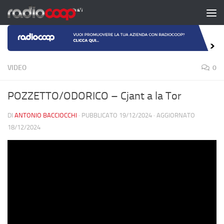
Salta al contenuto
VIDEO
0
POZZETTO/ODORICO – Cjant a la Tor
DI
ANTONIO BACCIOCCHI
· PUBBLICATO
19/12/2024
· AGGIORNATO
18/12/2024