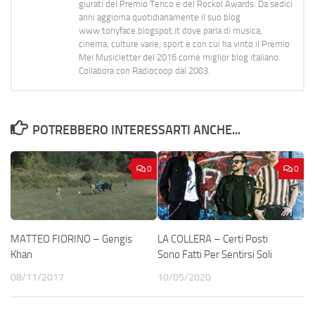
giurati del Premio Tenco e del Rockol Awards. Da sedici
anni aggiorna quotidianamente il suo blog
www.tonyface.blogspot.it dove parla di musica,
cinema, culture varie, sport e con cui ha vinto il Premio
Mei Musicletter del 2016 come miglior blog italiano.
Collabora con Radiocoop dal 2003.
POTREBBERO INTERESSARTI ANCHE...
0
0
MATTEO FIORINO – Gengis
LA COLLERA – Certi Posti
Khan
Sono Fatti Per Sentirsi Soli
08/11/2017
10/05/2020