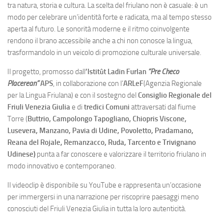
tra natura, storia e cultura. La scelta del friulano non è casuale: è un
modo per celebrare un’identità forte e radicata, ma al tempo stesso
aperta al futuro. Le sonorità moderne e il ritmo coinvolgente
rendono il brano accessibile anche a chi non conosce la lingua,
trasformandolo in un veicolo di promozione culturale universale.
Il progetto, promosso dall
’
Istitût Ladin Furlan
“Pre Checo
Placerean”
APS
, in collaborazione con l’
ARLeF
(Agenzia Regionale
per la Lingua Friulana) e con il sostegno del
Consiglio Regionale del
Friuli Venezia Giulia
e di
tredici Comuni
attraversati dal fiume
Torre (
Buttrio, Campolongo Tapogliano, Chiopris Viscone,
Lusevera, Manzano, Pavia di Udine, Povoletto, Pradamano,
Reana del Rojale, Remanzacco, Ruda, Tarcento e Trivignano
Udinese)
punta a far conoscere e valorizzare il territorio friulano in
modo innovativo e contemporaneo.
Il videoclip è disponibile su YouTube e rappresenta un’occasione
per immergersi in una narrazione per riscoprire paesaggi meno
conosciuti del Friuli Venezia Giulia in tutta la loro autenticità.