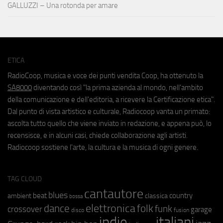
GALLUZZI – Una rotonda per amare
ETICA
RadioCoop, musica e voce dei punti vendita Coop, ha ottenuto la
SA8000
diventando così "la prima azienda al mondo, nell'ambito
della comunicazione e dell'editoria, a ricevere la Certificazione etica".
Dal punto di vista artistico e culturale, Radiocoop vanta un primato:
ascolta tutto quello che viene inviato in redazione, e appena può, lo
recensisce, e in alcuni casi, chiede collaborazione agli artisti.
Radiocoop sostiene l'arte, la cultura e la musica di ogni genere.
TAG CLOUD
cantautore
blues
beat
country
ambient
classica
bossa
elettronica
dance
folk
funk
crossover
garage
fusion
disco
indie
italiani