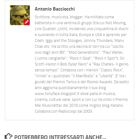
Antonio Bacciocchi
Scrittore, musicista, blogger. Ha militato come
batterista in una ventina di gruppi (tra cui Not Moving,
Link Quartet, Lilith), incidendo una cinquantina di dischi
e suonando in tutta Italia, Europa e USA e aprendo per
Clash, Iggy and the Stooges, Johnny Thunders, Manu
Chao etc. Ha scritto una decina di libri tra cui "Uscito
vivo dagli anni 80", "Mod Generations", "Paul Weller,
L’uomo cangiante", "Rock n Goal", "Rock n Spor"t, Gil
Scott-Heron Il Bob Dylan Nero" e "Ray Charles- Il genio
senza tempo". Collabora con i mensili “Classic Rock”,
"Vinile" e i quotidiani “Il Manifesto” e “Libertà”. E' tra i
giurati del Premio Tenco e del Rockol Awards. Da sedici
anni aggiorna quotidianamente il suo blog
www.tonyface.blogspot.it dove parla di musica,
cinema, culture varie, sport e con cui ha vinto il Premio
Mei Musicletter del 2016 come miglior blog italiano.
Collabora con Radiocoop dal 2003.
POTREBBERO INTERESSARTI ANCHE...