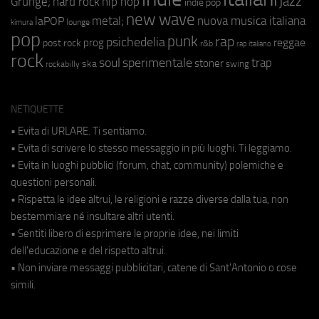
jazz
hip hop
Grunge;
hard rock
indie pop
new wave
metal;
nuova musica italiana
laPOP
lounge
kimura
pop
punk
rap
psichedelia
reggae
prog
post rock
r&b
rap italiano
rock
soul
sperimentale
trap
stoner
ska
swing
rockabilly
NETIQUETTE
• Evita di URLARE. Ti sentiamo.
• Evita di scrivere lo stesso messaggio in più luoghi. Ti leggiamo.
• Evita in luoghi pubblici (forum, chat, community) polemiche e
questioni personali.
• Rispetta le idee altrui, le religioni e razze diverse dalla tua, non
bestemmiare né insultare altri utenti.
• Sentiti libero di esprimere le proprie idee, nei limiti
dell'educazione e del rispetto altrui.
• Non inviare messaggi pubblicitari, catene di Sant'Antonio o cose
simili.