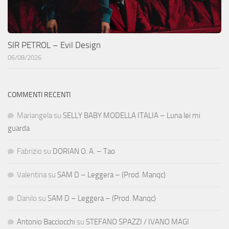
SIR PETROL – Evil Design
06/08/2026
COMMENTI RECENTI
Mariangela
su
SELLY BABY MODELLA ITALIA – Luna lei mi
guarda
Fabrizio
su
DORIAN O. A. – Tao
Valentina
su
SAM D – Leggera – (Prod. Manqc)
Danilo
su
SAM D – Leggera – (Prod. Manqc)
Antonio Bacciocchi
su
STEFANO SPAZZI / IVANO MAGI