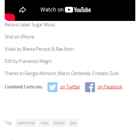
Record Label: Sugar Music
Shot on iPhone
Video by Bianca Peruzzi & Rae Ilorin
Edit by Francesco Magni
Thanks to Giorgio Monoriti, Marco Cantarella, Cristiano Zullo
Condividi l'articolo:
on Twitter
on Facebook
Tag:
elettronica
indie
italiani
pop