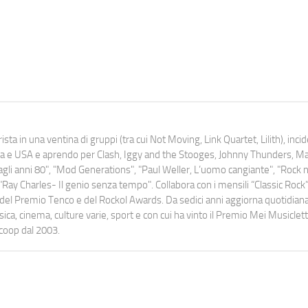
ista in una ventina di gruppi (tra cui Not Moving, Link Quartet, Lilith), inc
uropa e USA e aprendo per Clash, Iggy and the Stooges, Johnny Thunders, 
o dagli anni 80", "Mod Generations", "Paul Weller, L’uomo cangiante", "Rock n
Ray Charles- Il genio senza tempo". Collabora con i mensili “Classic Rock”,
urati del Premio Tenco e del Rockol Awards. Da sedici anni aggiorna quotidia
a, cinema, culture varie, sport e con cui ha vinto il Premio Mei Musiclett
ocoop dal 2003.