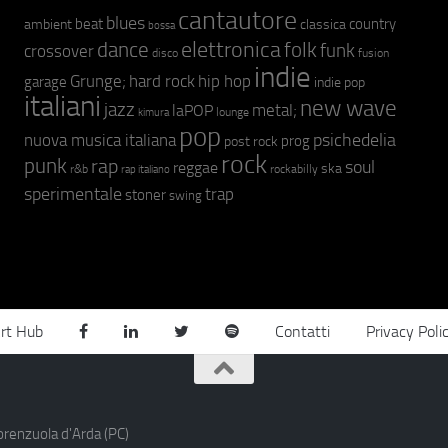
cantautore
blues
beat
country
ambient
classica
bossa
elettronica
dance
folk
funk
crossover
fusion
disco
indie
hip hop
Grunge;
hard rock
garage
indie pop
italiani
new wave
jazz
metal;
laPOP
lounge
kimura
pop
psichedelia
nuova musica italiana
prog
post rock
rock
punk
rap
soul
reggae
ska
r&b
rockabilly
rap italiano
sperimentale
trap
stoner
swing
rt Hub
Contatti
Privacy Poli
orenzuola d'Arda (PC)