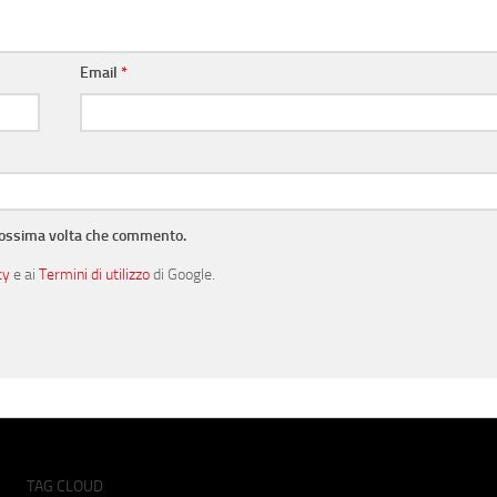
Email
*
prossima volta che commento.
cy
e ai
Termini di utilizzo
di Google.
TAG CLOUD