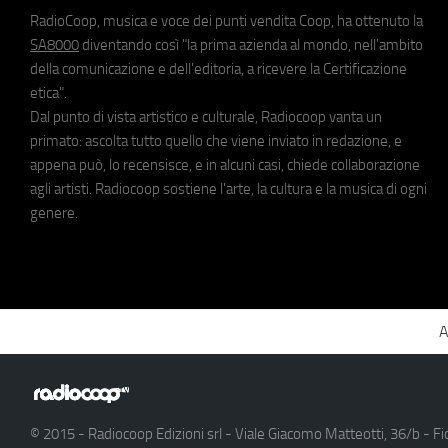
RadioCoop, musica e voce dei punti vendita Coop, ha ottenuto la
SA8000
diventando così "la prima azienda al mondo, nell'ambito
della comunicazione e dell'editoria, a ricevere la Certificazione
etica".
Dal punto di vista artistico e culturale, Radiocoop vanta un
primato: ascolta tutto quello che viene inviato in redazione, e
appena può, lo recensisce, e in alcuni casi, chiede collaborazione
agli artisti. Radiocoop sostiene l'arte, la cultura e la musica di ogni
genere.
A
© 2015 - Radiocoop Edizioni srl - Viale Giacomo Matteotti, 36/b - Fi