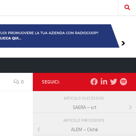
0
SEGUICI:
ARTICOLO SUCCESSIVO
SAERA – s/t
ARTICOLO PRECEDENTE
ALEM – Cliché