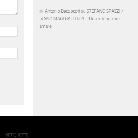
Antonio Bacciocchi
su
STEFANO SPAZZI /
IVANO MAGI GALLUZZI – Una rotonda per
amare
NETIQUETTE