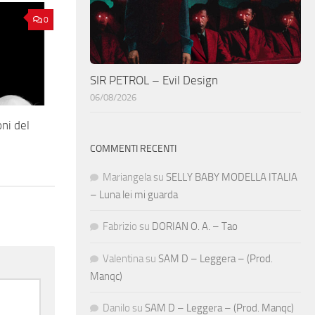
0
SIR PETROL – Evil Design
06/08/2026
ni del
COMMENTI RECENTI
Mariangela
su
SELLY BABY MODELLA ITALIA
– Luna lei mi guarda
Fabrizio
su
DORIAN O. A. – Tao
Valentina
su
SAM D – Leggera – (Prod.
Manqc)
Danilo
su
SAM D – Leggera – (Prod. Manqc)