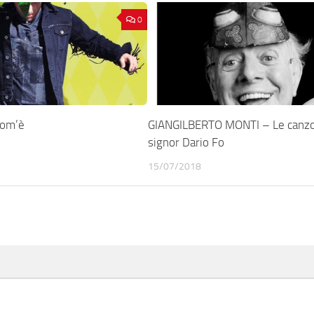
0
Com’è
GIANGILBERTO MONTI – Le canzo
signor Dario Fo
15/07/2018