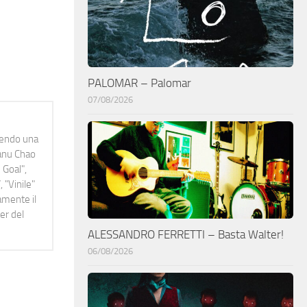
PALOMAR – Palomar
07/08/2026
idendo una
Manu Chao
 Goal",
 "Vinile"
namente il
er del
ALESSANDRO FERRETTI – Basta Walter!
06/08/2026