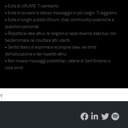
• Evita di URLARE. Ti sentiamo.
• Evita di scrivere lo stesso messaggio in più luoghi. Ti leggiamo.
• Evita in luoghi pubblici (forum, chat, community) polemiche e
questioni personali.
• Rispetta le idee altrui, le religioni e razze diverse dalla tua, non
bestemmiare né insultare altri utenti.
• Sentiti libero di esprimere le proprie idee, nei limiti
dell'educazione e del rispetto altrui.
• Non inviare messaggi pubblicitari, catene di Sant'Antonio o
cose simili.
cy