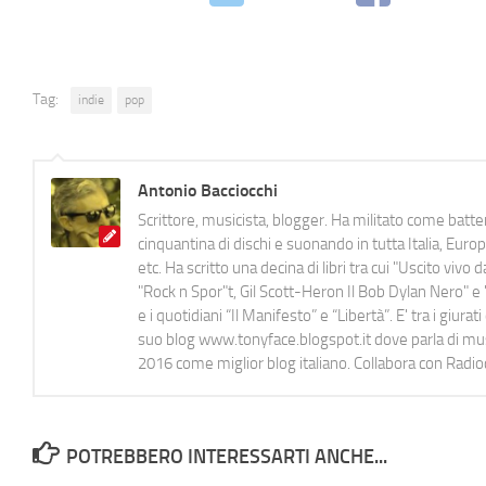
Tag:
indie
pop
Antonio Bacciocchi
Scrittore, musicista, blogger. Ha militato come batter
cinquantina di dischi e suonando in tutta Italia, E
etc. Ha scritto una decina di libri tra cui "Uscito viv
"Rock n Spor"t, Gil Scott-Heron Il Bob Dylan Nero" e "
e i quotidiani “Il Manifesto” e “Libertà”. E' tra i gi
suo blog www.tonyface.blogspot.it dove parla di music
2016 come miglior blog italiano. Collabora con Radi
POTREBBERO INTERESSARTI ANCHE...