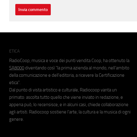
ETICA
RadioCoop, musica e voce dei punti vendita Coop, ha ottenuto la
SA8000
diventando così "la prima azienda al mondo, nell'ambito
della comunicazione e dell'editoria, a ricevere la Certificazione
etica".
Dal punto di vista artistico e culturale, Radiocoop vanta un
primato: ascolta tutto quello che viene inviato in redazione, e
appena può, lo recensisce, e in alcuni casi, chiede collaborazione
agli artisti. Radiocoop sostiene l'arte, la cultura e la musica di ogni
genere.