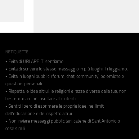
NETIQUETTE
• Evita di URLARE. Ti sentiamo.
• Evita di scrivere lo stesso messaggio in più luoghi. Ti leggiamo.
• Evita in luoghi pubblici (forum, chat, community) polemiche e
questioni personali.
• Rispetta le idee altrui, le religioni e razze diverse dalla tua, non
bestemmiare né insultare altri utenti.
• Sentiti libero di esprimere le proprie idee, nei limiti
dell'educazione e del rispetto altrui.
• Non inviare messaggi pubblicitari, catene di Sant'Antonio o
cose simili.