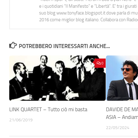
e i quotidiani “Il Manifesto” e “Libertà”. E' tra i gi
suo blog www.tonyface.blogspot.it dove parla di music
2016 come miglior blog italiano. Collabora con Radi
POTREBBERO INTERESSARTI ANCHE...
0
LINK QUARTET – Tutto ciò mi basta
DAVIDE DE MA
ASIA – Andiam
21/06/2019
22/05/2024