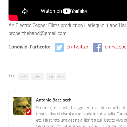
An Electric Copper Films production Harlequin 1 and Ha
propertheband@gmail.com
Condividi l'articolo:
on Twitter
on Facebo
Tag:
indie
italiani
pop
rock
Antonio Bacciocchi
Scrittore, musicista, blogger. Ha militato come batter
cinquantina di dischi e suonando in tutta Italia, E
etc. Ha scritto una decina di libri tra cui "Uscito viv
"Rock n Spor"t, Gil Scott-Heron Il Bob Dylan Nero" e "