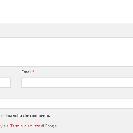
Email
*
prossima volta che commento.
cy
e ai
Termini di utilizzo
di Google.