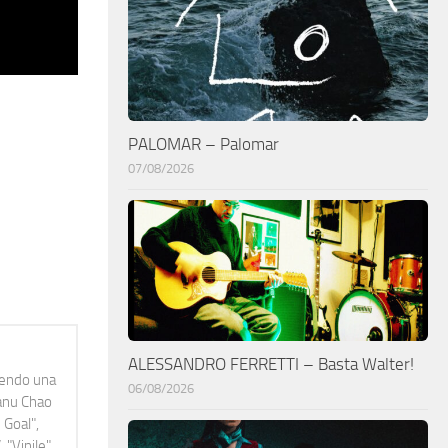
PALOMAR – Palomar
07/08/2026
ALESSANDRO FERRETTI – Basta Walter!
idendo una
06/08/2026
Manu Chao
 Goal",
 "Vinile"