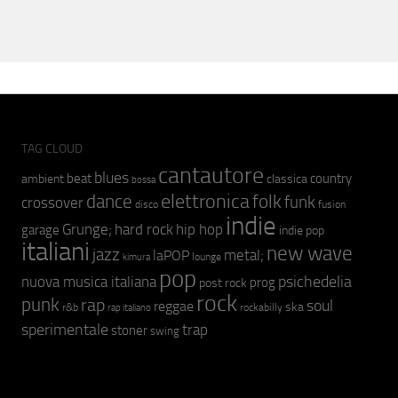
TAG CLOUD
cantautore
blues
beat
country
ambient
classica
bossa
elettronica
dance
folk
funk
crossover
fusion
disco
indie
hip hop
Grunge;
hard rock
garage
indie pop
italiani
new wave
jazz
metal;
laPOP
lounge
kimura
pop
psichedelia
nuova musica italiana
prog
post rock
rock
punk
rap
soul
reggae
ska
r&b
rockabilly
rap italiano
sperimentale
trap
stoner
swing