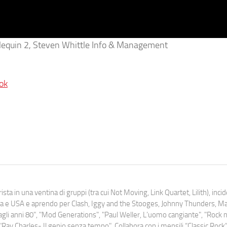
rlequin 2, Steven Whittle Info & Management
ok
ista in una ventina di gruppi (tra cui Not Moving, Link Quartet, Lilith), inc
uropa e USA e aprendo per Clash, Iggy and the Stooges, Johnny Thunders, 
o dagli anni 80", "Mod Generations", "Paul Weller, L’uomo cangiante", "Rock n
Ray Charles- Il genio senza tempo". Collabora con i mensili “Classic Rock”,