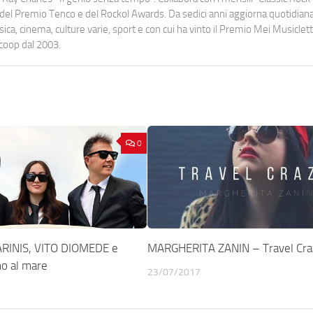
urati del Premio Tenco e del Rockol Awards. Da sedici anni aggiorna quotidia
a, cinema, culture varie, sport e con cui ha vinto il Premio Mei Musiclett
ocoop dal 2003.
0
RINIS, VITO DIOMEDE e
MARGHERITA ZANIN – Travel Cra
o al mare
23/07/2017