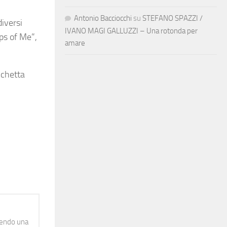
Antonio Bacciocchi
su
STEFANO SPAZZI /
iversi
IVANO MAGI GALLUZZI – Una rotonda per
ops of Me”,
amare
ichetta
idendo una