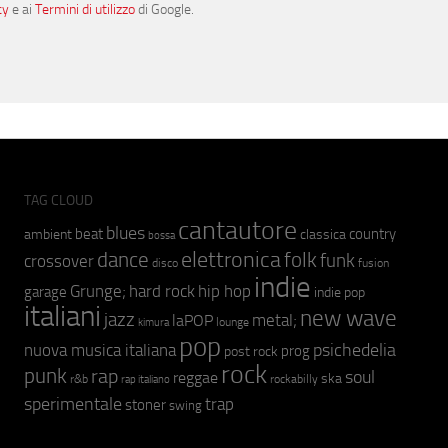
cy
e ai
Termini di utilizzo
di Google.
TAG CLOUD
cantautore
blues
beat
country
ambient
classica
bossa
elettronica
dance
folk
funk
crossover
fusion
disco
indie
hip hop
Grunge;
hard rock
garage
indie pop
italiani
new wave
jazz
metal;
laPOP
lounge
kimura
pop
psichedelia
nuova musica italiana
prog
post rock
rock
punk
rap
soul
reggae
ska
r&b
rockabilly
rap italiano
sperimentale
trap
stoner
swing