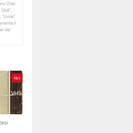
Manu Chao
 Goal",
 "Vinile"
namente il
er del
0
lesi