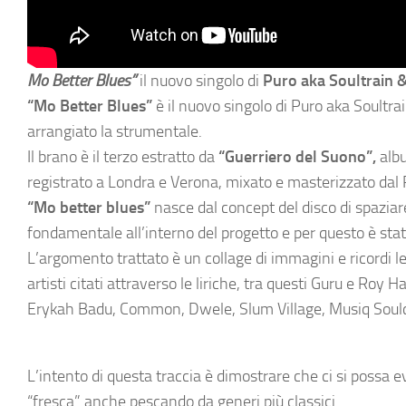
Mo Better Blues
”
il nuovo singolo di
Puro aka Soultrain
&
“Mo Better Blues”
è il nuovo singolo di Puro aka Soultr
arrangiato la strumentale.
Il brano è il terzo estratto da
“Guerriero del Suono”,
albu
registrato a Londra e Verona, mixato e masterizzato da
“Mo better blues”
nasce dal concept del disco di spaziare
fondamentale all’interno del progetto e per questo è stat
L’argomento trattato è un collage di immagini e ricordi lega
artisti citati attraverso le liriche, tra questi Guru e Ro
Erykah Badu, Common, Dwele, Slum Village, Musiq Soulch
L’intento di questa traccia è dimostrare che ci si possa 
“fresca” anche pescando da generi più classici.