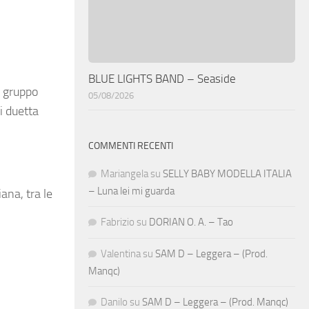
BLUE LIGHTS BAND – Seaside
l gruppo
05/08/2026
i duetta
COMMENTI RECENTI
Mariangela
su
SELLY BABY MODELLA ITALIA
– Luna lei mi guarda
ana, tra le
Fabrizio
su
DORIAN O. A. – Tao
Valentina
su
SAM D – Leggera – (Prod.
Manqc)
Danilo
su
SAM D – Leggera – (Prod. Manqc)