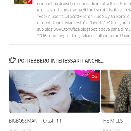
cinquantina di dischi e suonando in tutta Italia, E
etc. Ha scritto una decina di libri tra cui "Uscito viv
"Rock n Spor"t, Gil Scott-Heron Il Bob Dylan Nero" e "
e i quotidiani “Il Manifesto” e “Libertà”. E' tra i gi
suo blog www.tonyface.blogspot.it dove parla di music
2016 come miglior blog italiano. Collabora con Radi
POTREBBERO INTERESSARTI ANCHE...
0
BIGBOSSMAN – Crash 11
THE MILLS – I 
08/01/2026
15/06/2022