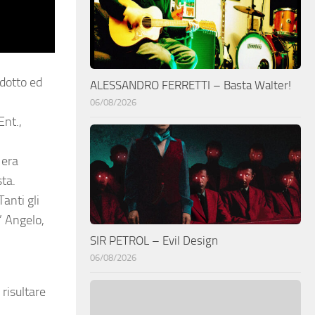
odotto ed
ALESSANDRO FERRETTI – Basta Walter!
06/08/2026
Ent.,
 era
sta.
Tanti gli
’ Angelo,
SIR PETROL – Evil Design
06/08/2026
risultare