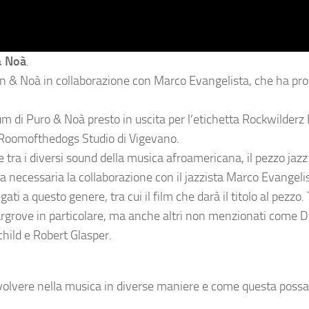
 Noà
.
ain & Noà in collaborazione con Marco Evangelista, che ha pr
m di Puro & Noà presto in uscita per l’etichetta Rockwilderz 
l Roomofthedogs Studio di Vigevano.
 tra i diversi sound della musica afroamericana, il pezzo jazz
a necessaria la collaborazione con il jazzista Marco Evangeli
ti a questo genere, tra cui il film che darà il titolo al pezzo. 
y Hargrove in particolare, ma anche altri non menzionati come D
ild e Robert Glasper.
evolvere nella musica in diverse maniere e come questa possa 