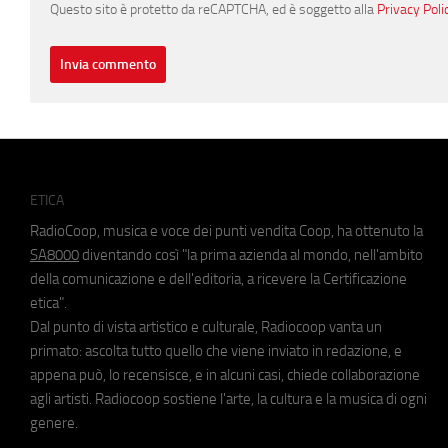
Questo sito è protetto da reCAPTCHA, ed è soggetto alla
Privacy Poli
ETICA
RadioCoop, musica e voce dei punti vendita Coop, ha ottenuto la
SA8000
diventando così "la prima azienda al mondo, nell'ambito
della comunicazione e dell'editoria, a ricevere la Certificazione
etica".
Dal punto di vista artistico e culturale, Radiocoop vanta un
primato: ascolta tutto quello che viene inviato in redazione, e
appena può, lo recensisce, e in alcuni casi, chiede collaborazione
agli artisti. Radiocoop sostiene l'arte, la cultura e la musica di ogni
genere.