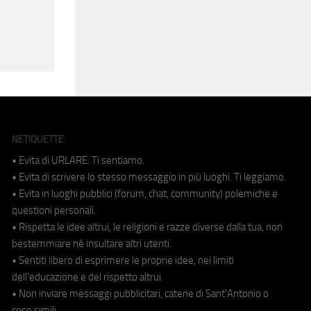
NETIQUETTE
• Evita di URLARE. Ti sentiamo.
• Evita di scrivere lo stesso messaggio in più luoghi. Ti leggiamo.
• Evita in luoghi pubblici (forum, chat, community) polemiche e
questioni personali.
• Rispetta le idee altrui, le religioni e razze diverse dalla tua, non
bestemmiare né insultare altri utenti.
• Sentiti libero di esprimere le proprie idee, nei limiti
dell'educazione e del rispetto altrui.
• Non inviare messaggi pubblicitari, catene di Sant'Antonio o
cose simili.