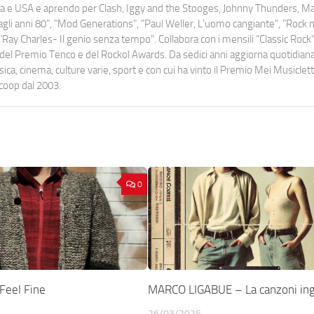
uropa e USA e aprendo per Clash, Iggy and the Stooges, Johnny Thunders, 
o dagli anni 80", "Mod Generations", "Paul Weller, L’uomo cangiante", "Rock n
Ray Charles- Il genio senza tempo". Collabora con i mensili “Classic Rock”,
urati del Premio Tenco e del Rockol Awards. Da sedici anni aggiorna quotidia
a, cinema, culture varie, sport e con cui ha vinto il Premio Mei Musiclett
ocoop dal 2003.
0
Feel Fine
MARCO LIGABUE – La canzoni ing
26/03/2025